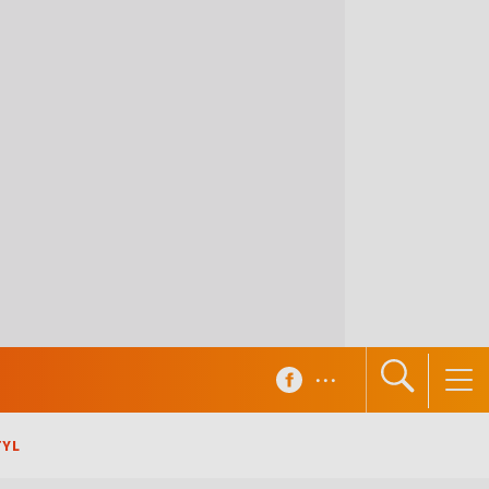
...
TYL