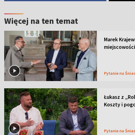
Więcej na ten temat
Marek Krajew
miejscowości
Pytanie na Śnia
Łukasz z „Ro
Koszty i pog
Pytanie na Śnia