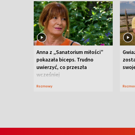
Anna z „Sanatorium miłości”
Gwia
pokazała biceps. Trudno
zost
uwierzyć, co przeszła
swoj
wcześniej
Rozmowy
Rozmo