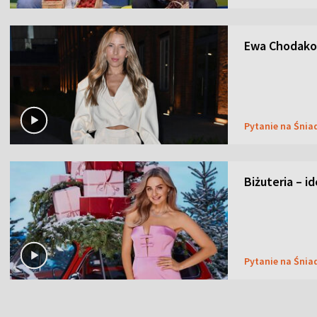
Ewa Chodakow
Pytanie na Śnia
Biżuteria – i
Pytanie na Śnia