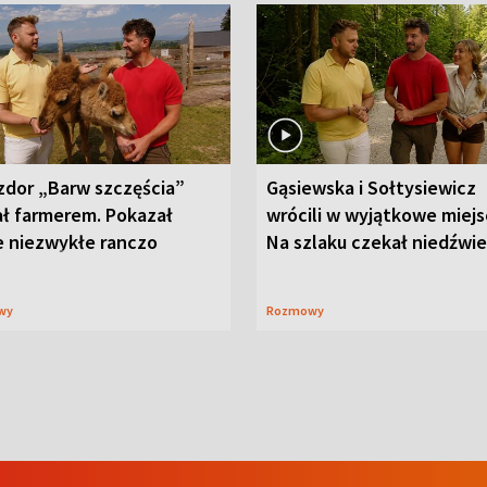
zdor „Barw szczęścia”
Gąsiewska i Sołtysiewicz
ał farmerem. Pokazał
wrócili w wyjątkowe miejs
e niezwykłe ranczo
Na szlaku czekał niedźwi
wy
Rozmowy