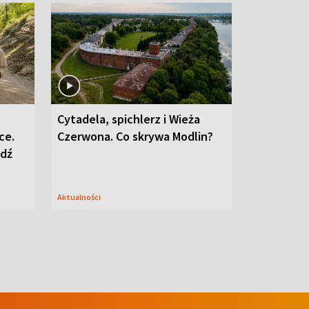
Cytadela, spichlerz i Wieża
ce.
Czerwona. Co skrywa Modlin?
edź
Aktualności