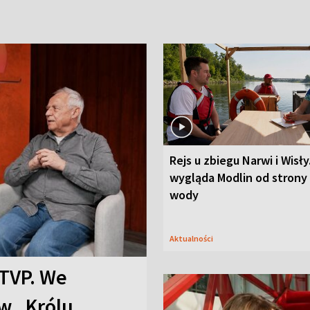
Rejs u zbiegu Narwi i Wisły
wygląda Modlin od strony
wody
Aktualności
TVP. We
w „Królu