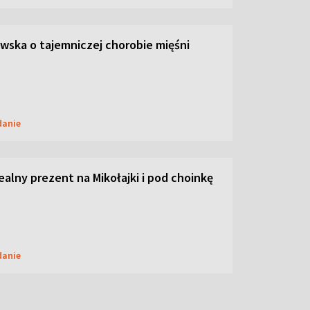
ska o tajemniczej chorobie mięśni
danie
dealny prezent na Mikołajki i pod choinkę
danie