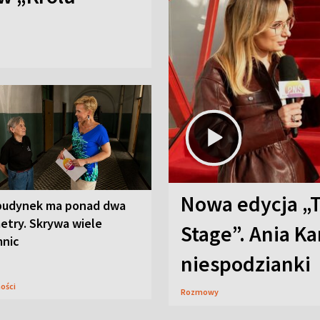
Nowa edycja „
budynek ma ponad dwa
etry. Skrywa wiele
Stage”. Ania K
mnic
niespodzianki
ności
Rozmowy