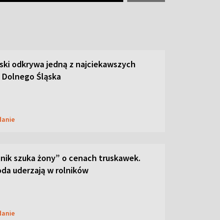
ski odkrywa jedną z najciekawszych
 Dolnego Śląska
danie
lnik szuka żony” o cenach truskawek.
oda uderzają w rolników
danie