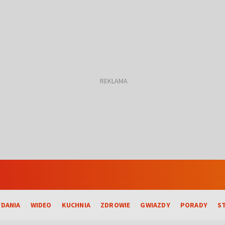
DANIA
WIDEO
KUCHNIA
ZDROWIE
GWIAZDY
PORADY
S