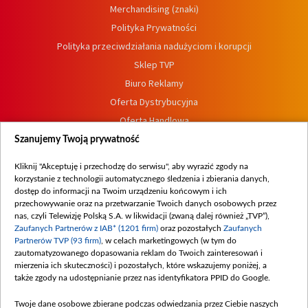
Merchandising (znaki)
Polityka Prywatności
Polityka przeciwdziałania nadużyciom i korupcji
Sklep TVP
Biuro Reklamy
Oferta Dystrybucyjna
Oferta Handlowa
Dostępność
Szanujemy Twoją prywatność
Moje zgody
Kliknij "Akceptuję i przechodzę do serwisu", aby wyrazić zgody na
Procedura zgłoszeń wewnętrznych
korzystanie z technologii automatycznego śledzenia i zbierania danych,
dostęp do informacji na Twoim urządzeniu końcowym i ich
przechowywanie oraz na przetwarzanie Twoich danych osobowych przez
nas, czyli Telewizję Polską S.A. w likwidacji (zwaną dalej również „TVP”),
Zaufanych Partnerów z IAB* (1201 firm)
oraz pozostałych
Zaufanych
Partnerów TVP (93 firm)
, w celach marketingowych (w tym do
zautomatyzowanego dopasowania reklam do Twoich zainteresowań i
mierzenia ich skuteczności) i pozostałych, które wskazujemy poniżej, a
także zgody na udostępnianie przez nas identyfikatora PPID do Google.
Twoje dane osobowe zbierane podczas odwiedzania przez Ciebie naszych