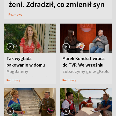
żeni. Zdradził, co zmienił syn
Rozmowy
Tak wygląda
Marek Kondrat wraca
pakowanie w domu
do TVP. We wrześniu
Magdaleny
zobaczymy go w „Królu
Waligórskiej-Lisieckiej.
Maciusiu I”
Rozmowy
Rozmowy
Mąż nie odpuszcza