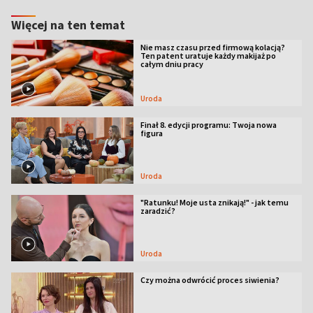
Więcej na ten temat
Nie masz czasu przed firmową kolacją?
Ten patent uratuje każdy makijaż po
całym dniu pracy
Uroda
Finał 8. edycji programu: Twoja nowa
figura
Uroda
"Ratunku! Moje usta znikają!" - jak temu
zaradzić?
Uroda
Czy można odwrócić proces siwienia?