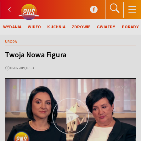
WYDANIA
WIDEO
KUCHNIA
ZDROWIE
GWIAZDY
PORADY
URODA
Twoja Nowa Figura
06.06.2019, 07:53