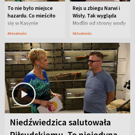
To nie było miejsce
Rejs u zbiegu Narwi i
hazardu. Co mieściło
Wisły. Tak wygląda
się w Kasynie
Modlin od strony wody
Oficerskim?
Aktualności
Aktualności
Niedźwiedzica salutowała
Piłsudskiemu. To niejedyna