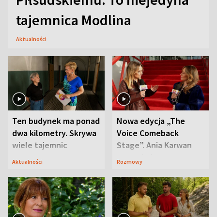
tajemnica Modlina
Aktualności
Ten budynek ma ponad
Nowa edycja „The
dwa kilometry. Skrywa
Voice Comeback
wiele tajemnic
Stage”. Ania Karwan
zapowiada
Aktualności
Rozmowy
niespodzianki