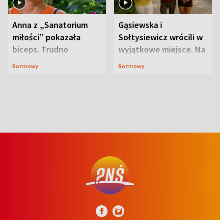
Anna z „Sanatorium
Gąsiewska i
miłości” pokazała
Sołtysiewicz wrócili w
biceps. Trudno
wyjątkowe miejsce. Na
uwierzyć, co przeszła
szlaku czekał
Rozmowy
Rozmowy
wcześniej
niedźwiedź