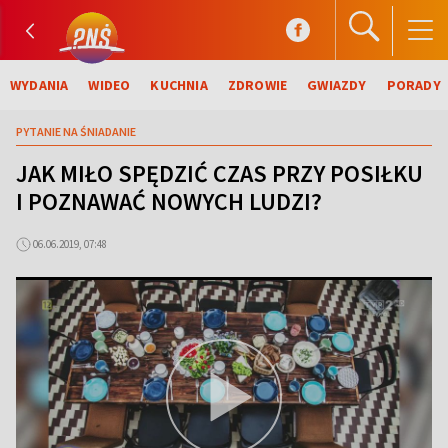
WYDANIA
WIDEO
KUCHNIA
ZDROWIE
GWIAZDY
PORADY
PYTANIE NA ŚNIADANIE
JAK MIŁO SPĘDZIĆ CZAS PRZY POSIŁKU
I POZNAWAĆ NOWYCH LUDZI?
06.06.2019, 07:48