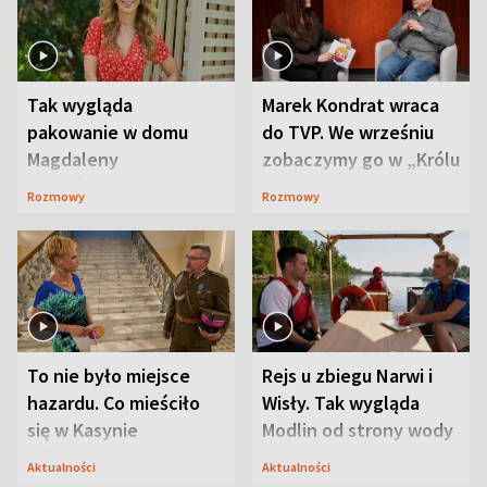
Tak wygląda
Marek Kondrat wraca
pakowanie w domu
do TVP. We wrześniu
Magdaleny
zobaczymy go w „Królu
Waligórskiej-Lisieckiej.
Maciusiu I”
Rozmowy
Rozmowy
Mąż nie odpuszcza
To nie było miejsce
Rejs u zbiegu Narwi i
hazardu. Co mieściło
Wisły. Tak wygląda
się w Kasynie
Modlin od strony wody
Oficerskim?
Aktualności
Aktualności