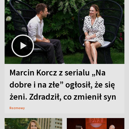
Marcin Korcz z serialu „Na
dobre i na złe” ogłosił, że się
żeni. Zdradził, co zmienił syn
Rozmowy