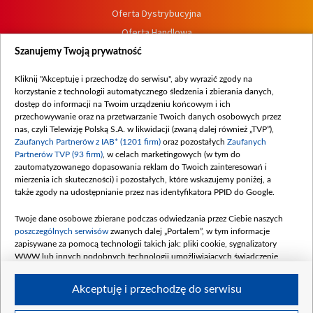
Oferta Dystrybucyjna
Oferta Handlowa
Dostępność
Szanujemy Twoją prywatność
Moje zgody
Kliknij "Akceptuję i przechodzę do serwisu", aby wyrazić zgody na
Procedura zgłoszeń wewnętrznych
korzystanie z technologii automatycznego śledzenia i zbierania danych,
dostęp do informacji na Twoim urządzeniu końcowym i ich
przechowywanie oraz na przetwarzanie Twoich danych osobowych przez
nas, czyli Telewizję Polską S.A. w likwidacji (zwaną dalej również „TVP”),
Zaufanych Partnerów z IAB* (1201 firm)
oraz pozostałych
Zaufanych
Partnerów TVP (93 firm)
, w celach marketingowych (w tym do
zautomatyzowanego dopasowania reklam do Twoich zainteresowań i
mierzenia ich skuteczności) i pozostałych, które wskazujemy poniżej, a
także zgody na udostępnianie przez nas identyfikatora PPID do Google.
Twoje dane osobowe zbierane podczas odwiedzania przez Ciebie naszych
poszczególnych serwisów
zwanych dalej „Portalem”, w tym informacje
zapisywane za pomocą technologii takich jak: pliki cookie, sygnalizatory
WWW lub innych podobnych technologii umożliwiających świadczenie
dopasowanych i bezpiecznych usług, personalizację treści oraz reklam,
udostępnianie funkcji mediów społecznościowych oraz analizowanie ruchu
Akceptuję i przechodzę do serwisu
w Internecie.