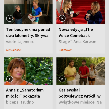
Ten budynek ma ponad
Nowa edycja „The
dwa kilometry. Skrywa
Voice Comeback
wiele tajemnic
Stage”. Ania Karwan
zapowiada
Aktualności
Rozmowy
niespodzianki
Anna z „Sanatorium
Gąsiewska i
miłości” pokazała
Sołtysiewicz wrócili w
biceps. Trudno
wyjątkowe miejsce. Na
uwierzyć, co przeszła
szlaku czekał