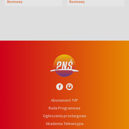
Rozmowy
Rozmowy
wcześniej
niedźwiedź
Abonament TVP
Rada Programowa
Ogłoszenia przetargowe
Akademia Telewizyjna