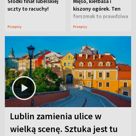
Słodki finał lubelskiej
Mięso, kiełbasa i
uczty to racuchy!
kiszony ogórek. Ten
forszmak to prawdziwa
uczta
Przepisy
Przepisy
Lublin zamienia ulice w
wielką scenę. Sztuka jest tu