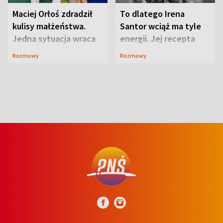
Maciej Orłoś zdradził
To dlatego Irena
kulisy małżeństwa.
Santor wciąż ma tyle
Jedna sytuacja wraca
energii. Jej recepta
jak bumerang
jest zaskakująco
Rozmowy
Rozmowy
prosta