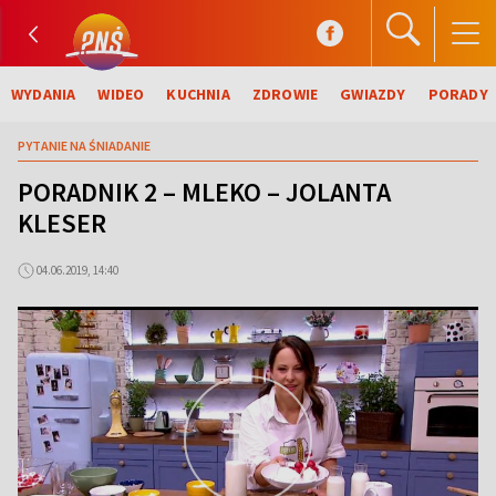
WYDANIA
WIDEO
KUCHNIA
ZDROWIE
GWIAZDY
PORADY
PYTANIE NA ŚNIADANIE
PORADNIK 2 – MLEKO – JOLANTA
KLESER
04.06.2019, 14:40