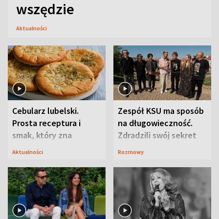
wszędzie
Aktualności
Cebularz lubelski.
Zespół KSU ma sposób
Prosta receptura i
na długowieczność.
smak, który zna
Zdradzili swój sekret
Lubelszczyzna
Aktualności
Rozmowy