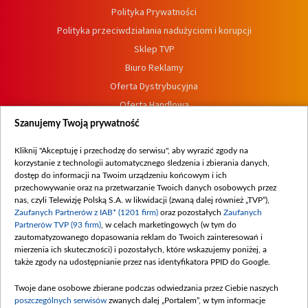
Polityka Prywatności
Polityka przeciwdziałania nadużyciom i korupcji
Sklep TVP
Biuro Reklamy
Oferta Dystrybucyjna
Oferta Handlowa
Dostępność
Szanujemy Twoją prywatność
Moje zgody
Kliknij "Akceptuję i przechodzę do serwisu", aby wyrazić zgody na
Procedura zgłoszeń wewnętrznych
korzystanie z technologii automatycznego śledzenia i zbierania danych,
dostęp do informacji na Twoim urządzeniu końcowym i ich
przechowywanie oraz na przetwarzanie Twoich danych osobowych przez
nas, czyli Telewizję Polską S.A. w likwidacji (zwaną dalej również „TVP”),
Zaufanych Partnerów z IAB* (1201 firm)
oraz pozostałych
Zaufanych
Partnerów TVP (93 firm)
, w celach marketingowych (w tym do
zautomatyzowanego dopasowania reklam do Twoich zainteresowań i
mierzenia ich skuteczności) i pozostałych, które wskazujemy poniżej, a
także zgody na udostępnianie przez nas identyfikatora PPID do Google.
Twoje dane osobowe zbierane podczas odwiedzania przez Ciebie naszych
poszczególnych serwisów
zwanych dalej „Portalem”, w tym informacje