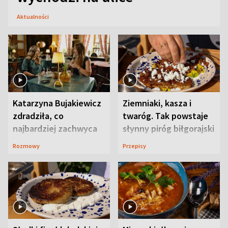
Aktualności
Katarzyna Bujakiewicz
Ziemniaki, kasza i
zdradziła, co
twaróg. Tak powstaje
najbardziej zachwyca
słynny piróg biłgorajski
ją w Lublinie
Rozmowy
Przepisy