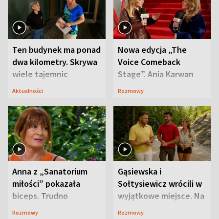
Ten budynek ma ponad
Nowa edycja „The
dwa kilometry. Skrywa
Voice Comeback
wiele tajemnic
Stage”. Ania Karwan
zapowiada
Aktualności
Rozmowy
niespodzianki
Anna z „Sanatorium
Gąsiewska i
miłości” pokazała
Sołtysiewicz wrócili w
biceps. Trudno
wyjątkowe miejsce. Na
uwierzyć, co przeszła
szlaku czekał
Rozmowy
Rozmowy