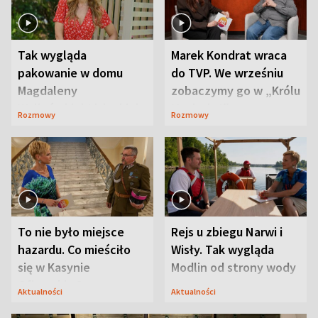
Tak wygląda
Marek Kondrat wraca
pakowanie w domu
do TVP. We wrześniu
Magdaleny
zobaczymy go w „Królu
Waligórskiej-Lisieckiej.
Maciusiu I”
Rozmowy
Rozmowy
Mąż nie odpuszcza
To nie było miejsce
Rejs u zbiegu Narwi i
hazardu. Co mieściło
Wisły. Tak wygląda
się w Kasynie
Modlin od strony wody
Oficerskim?
Aktualności
Aktualności