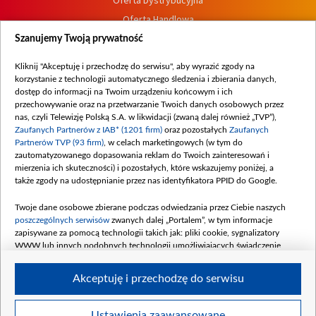
Oferta Dystrybucyjna
Oferta Handlowa
Dostępność
Szanujemy Twoją prywatność
Moje zgody
Kliknij "Akceptuję i przechodzę do serwisu", aby wyrazić zgody na
Procedura zgłoszeń wewnętrznych
korzystanie z technologii automatycznego śledzenia i zbierania danych,
dostęp do informacji na Twoim urządzeniu końcowym i ich
przechowywanie oraz na przetwarzanie Twoich danych osobowych przez
nas, czyli Telewizję Polską S.A. w likwidacji (zwaną dalej również „TVP”),
Zaufanych Partnerów z IAB* (1201 firm)
oraz pozostałych
Zaufanych
Partnerów TVP (93 firm)
, w celach marketingowych (w tym do
zautomatyzowanego dopasowania reklam do Twoich zainteresowań i
mierzenia ich skuteczności) i pozostałych, które wskazujemy poniżej, a
także zgody na udostępnianie przez nas identyfikatora PPID do Google.
Twoje dane osobowe zbierane podczas odwiedzania przez Ciebie naszych
poszczególnych serwisów
zwanych dalej „Portalem”, w tym informacje
zapisywane za pomocą technologii takich jak: pliki cookie, sygnalizatory
WWW lub innych podobnych technologii umożliwiających świadczenie
dopasowanych i bezpiecznych usług, personalizację treści oraz reklam,
udostępnianie funkcji mediów społecznościowych oraz analizowanie ruchu
Akceptuję i przechodzę do serwisu
w Internecie.
Twoje dane osobowe zbierane podczas odwiedzania przez Ciebie
Ustawienia zaawansowane