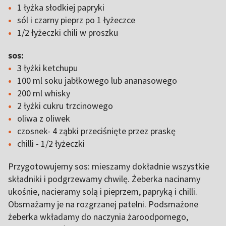
1 łyżka słodkiej papryki
sól i czarny pieprz po 1 łyżeczce
1/2 łyżeczki chili w proszku
sos:
3 łyżki ketchupu
100 ml soku jabłkowego lub ananasowego
200 ml whisky
2 łyżki cukru trzcinowego
oliwa z oliwek
czosnek- 4 ząbki przeciśnięte przez praskę
chilli - 1/2 łyżeczki
Przygotowujemy sos: mieszamy dokładnie wszystkie
składniki i podgrzewamy chwilę. Żeberka nacinamy
ukośnie, nacieramy solą i pieprzem, papryką i chilli.
Obsmażamy je na rozgrzanej patelni. Podsmażone
żeberka wkładamy do naczynia żaroodpornego,