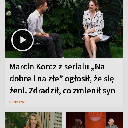
Marcin Korcz z serialu „Na
dobre i na złe” ogłosił, że się
żeni. Zdradził, co zmienił syn
Rozmowy