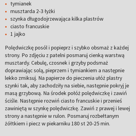
tymianek
musztarda 2-3 łyżki
szynka długodojrzewająca kilka plastrów
ciasto francuskie
1 jajko
Polędwiczkę posól i popieprz i szybko obsmaż z każdej
strony. Po zdjęciu z patelni posmaruj cienką warstwą
musztardy. Cebulę, czosnek i grzyby podsmaż
doprawiając solą, pieprzem i tymiankiem a następnie
lekko zmiksuj. Na papierze do pieczenia ułóż plastry
szynki tak, aby zachodziły na siebie, następnie pokryj je
masą grzybową. Na środek połóż polędwiczkę i zawiń
ściśle. Następnie rozwiń ciasto francuskie i przenieś
zawiniętą w szynkę polędwiczkę. Zawiń z prawej i lewej
strony a następnie w rulon. Posmaruj rozbełtanym
żółtkiem i piecz w piekarniku 180 st 20-25 min.