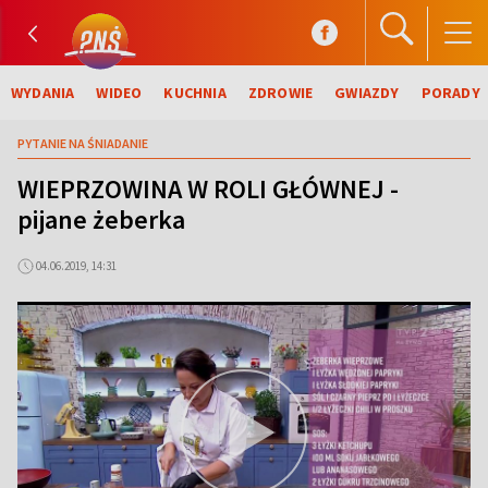
WYDANIA
WIDEO
KUCHNIA
ZDROWIE
GWIAZDY
PORADY
PYTANIE NA ŚNIADANIE
WIEPRZOWINA W ROLI GŁÓWNEJ -
pijane żeberka
04.06.2019, 14:31