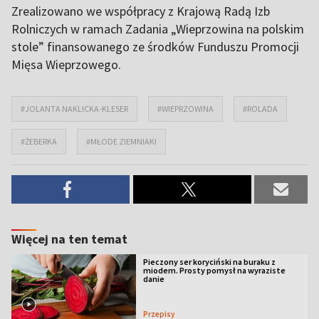
Zrealizowano we współpracy z Krajową Radą Izb
Rolniczych w ramach Zadania „Wieprzowina na polskim
stole” finansowanego ze środków Funduszu Promocji
Mięsa Wieprzowego.
#JOLANTA NAKLICKA-KLESER
#WIEPRZOWINA
#ROLADA
#ŻEBERKA
#MŁODE ZIEMNIAKI
Więcej na ten temat
Pieczony ser koryciński na buraku z
miodem. Prosty pomysł na wyraziste
danie
Przepisy