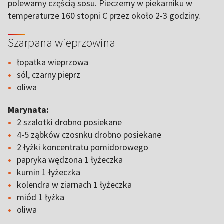
polewamy częścią sosu. Pieczemy w piekarniku w
temperaturze 160 stopni C przez około 2-3 godziny.
Szarpana wieprzowina
łopatka wieprzowa
sól, czarny pieprz
oliwa
Marynata:
2 szalotki drobno posiekane
4-5 ząbków czosnku drobno posiekane
2 łyżki koncentratu pomidorowego
papryka wędzona 1 łyżeczka
kumin 1 łyżeczka
kolendra w ziarnach 1 łyżeczka
miód 1 łyżka
oliwa