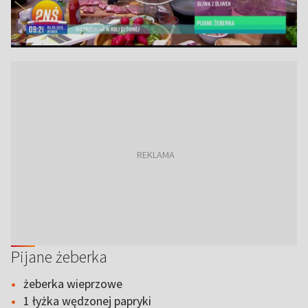
Pijane żeberka
żeberka wieprzowe
1 łyżka wędzonej papryki