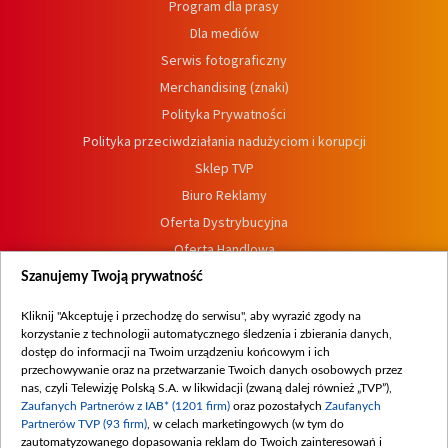
Program dla prasy
Dla mediów
Serwis fotograficzny
Merchandising (znaki)
Polityka Prywatności
Polityka przeciwdziałania nadużyciom i korupcji
Sklep TVP
Biuro Reklamy
Oferta Dystrybucyjna
Oferta Handlowa
Dostępność
Szanujemy Twoją prywatność
Moje zgody
Kliknij "Akceptuję i przechodzę do serwisu", aby wyrazić zgody na
Procedura zgłoszeń wewnętrznych
korzystanie z technologii automatycznego śledzenia i zbierania danych,
dostęp do informacji na Twoim urządzeniu końcowym i ich
przechowywanie oraz na przetwarzanie Twoich danych osobowych przez
nas, czyli Telewizję Polską S.A. w likwidacji (zwaną dalej również „TVP”),
Zaufanych Partnerów z IAB* (1201 firm)
oraz pozostałych
Zaufanych
Partnerów TVP (93 firm)
, w celach marketingowych (w tym do
zautomatyzowanego dopasowania reklam do Twoich zainteresowań i