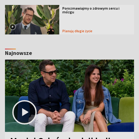
Porozmawiajmy o zdrowym sercu i
mózgu
Planuję długie życie
Najnowsze