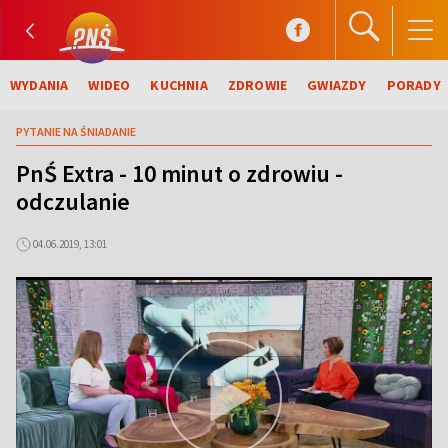
WYDANIA
WIDEO
KUCHNIA
ZDROWIE
GWIAZDY
PORADY
PYTANIE NA ŚNIADANIE
PnŚ Extra - 10 minut o zdrowiu -
odczulanie
04.06.2019, 13:01