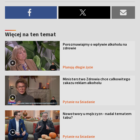
Więcej na ten temat
Porozmawiajmy o wpływie alkoholu na
zdrowie
Planuję długie życie
Ministerstwo Zdrowia chce całkowitego
zakazu reklam alkoholu
Pytanie na Śniadanie
Nowotwory u mężczyzn - nadal tematem
tabu?
Pytanie na Śniadanie