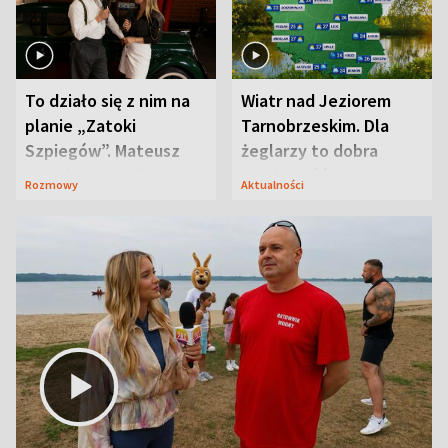
To działo się z nim na
Wiatr nad Jeziorem
planie „Zatoki
Tarnobrzeskim. Dla
Szpiegów”. Mateusz
żeglarzy to dobra
Janicki odsłonił
wiadomość
Rozmowy
Aktualności
aktorski sekret