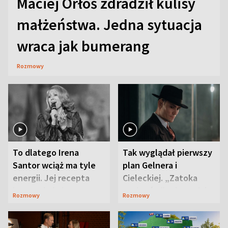
Maciej Orłoś zdradził kulisy
małżeństwa. Jedna sytuacja
wraca jak bumerang
Rozmowy
To dlatego Irena
Tak wyglądał pierwszy
Santor wciąż ma tyle
plan Gelnera i
energii. Jej recepta
Cieleckiej. „Zatoka
jest zaskakująco
szpiegów” od razu ich
Rozmowy
Rozmowy
prosta
zaskoczyła