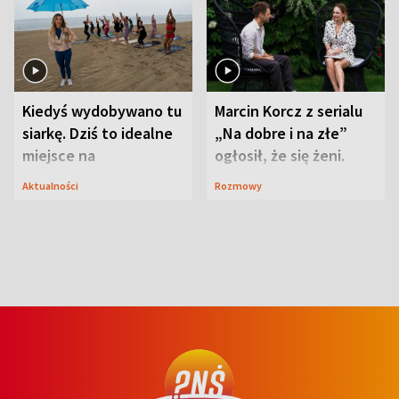
Kiedyś wydobywano tu
Marcin Korcz z serialu
siarkę. Dziś to idealne
„Na dobre i na złe”
miejsce na
ogłosił, że się żeni.
wypoczynek
Zdradził, co zmienił
Aktualności
Rozmowy
syn