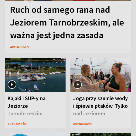
Ruch od samego rana nad
Jeziorem Tarnobrzeskim, ale
ważna jest jedna zasada
Aktualności
Kajaki i SUP-y na
Joga przy szumie wody
Jeziorze
i śpiewie ptaków. Tylko
Tarnobrzeskim.
nad Jeziorem
Przyrodnicy zwracają
Tarnobrzeskim
Aktualności
Aktualności
uwagę na coś jeszcze