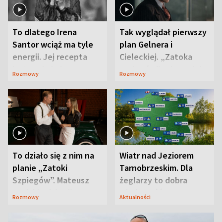
To dlatego Irena
Tak wyglądał pierwszy
Santor wciąż ma tyle
plan Gelnera i
energii. Jej recepta
Cieleckiej. „Zatoka
jest zaskakująco
szpiegów” od razu ich
Rozmowy
Rozmowy
prosta
zaskoczyła
To działo się z nim na
Wiatr nad Jeziorem
planie „Zatoki
Tarnobrzeskim. Dla
Szpiegów”. Mateusz
żeglarzy to dobra
Janicki odsłonił
wiadomość
Rozmowy
Aktualności
aktorski sekret