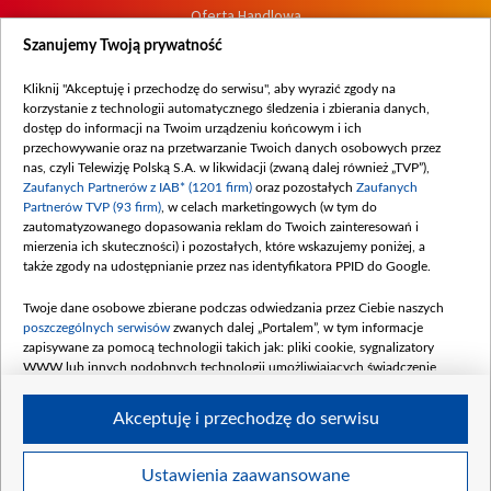
Oferta Handlowa
Dostępność
Szanujemy Twoją prywatność
Moje zgody
Kliknij "Akceptuję i przechodzę do serwisu", aby wyrazić zgody na
Procedura zgłoszeń wewnętrznych
korzystanie z technologii automatycznego śledzenia i zbierania danych,
dostęp do informacji na Twoim urządzeniu końcowym i ich
przechowywanie oraz na przetwarzanie Twoich danych osobowych przez
nas, czyli Telewizję Polską S.A. w likwidacji (zwaną dalej również „TVP”),
Zaufanych Partnerów z IAB* (1201 firm)
oraz pozostałych
Zaufanych
Partnerów TVP (93 firm)
, w celach marketingowych (w tym do
zautomatyzowanego dopasowania reklam do Twoich zainteresowań i
mierzenia ich skuteczności) i pozostałych, które wskazujemy poniżej, a
także zgody na udostępnianie przez nas identyfikatora PPID do Google.
Twoje dane osobowe zbierane podczas odwiedzania przez Ciebie naszych
poszczególnych serwisów
zwanych dalej „Portalem”, w tym informacje
zapisywane za pomocą technologii takich jak: pliki cookie, sygnalizatory
WWW lub innych podobnych technologii umożliwiających świadczenie
dopasowanych i bezpiecznych usług, personalizację treści oraz reklam,
udostępnianie funkcji mediów społecznościowych oraz analizowanie ruchu
Akceptuję i przechodzę do serwisu
w Internecie.
Twoje dane osobowe zbierane podczas odwiedzania przez Ciebie
Ustawienia zaawansowane
poszczególnych serwisów
na Portalu, takie jak adresy IP, identyfikatory