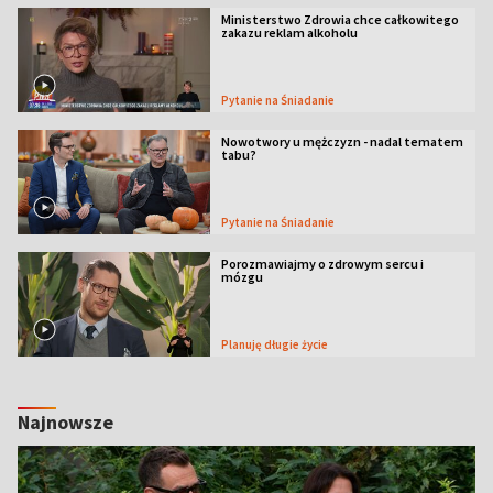
Ministerstwo Zdrowia chce całkowitego
zakazu reklam alkoholu
Pytanie na Śniadanie
Nowotwory u mężczyzn - nadal tematem
tabu?
Pytanie na Śniadanie
Porozmawiajmy o zdrowym sercu i
mózgu
Planuję długie życie
Najnowsze