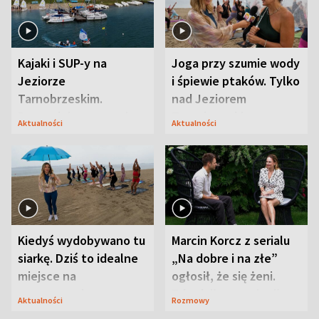
Kajaki i SUP-y na
Joga przy szumie wody
Jeziorze
i śpiewie ptaków. Tylko
Tarnobrzeskim.
nad Jeziorem
Przyrodnicy zwracają
Tarnobrzeskim
Aktualności
Aktualności
uwagę na coś jeszcze
Kiedyś wydobywano tu
Marcin Korcz z serialu
siarkę. Dziś to idealne
„Na dobre i na złe”
miejsce na
ogłosił, że się żeni.
wypoczynek
Zdradził, co zmienił
Aktualności
Rozmowy
syn