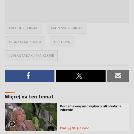
#MŁODE ZIEMNIAKI
#WCZESNE ZIEMNIAKI
#AGNIESZKA PISKAŁA
#DIETETYK
#JOLANTA NAKLICKA-KLESER
Więcej na ten temat
Porozmawiajmy o wpływie alkoholu na
zdrowie
Planuję długie życie