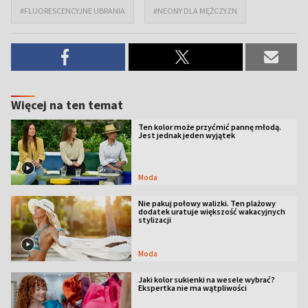
#FLUORESCENCYJNE UBRANIA
#NEONY DLA MĘŻCZYZN
Więcej na ten temat
Ten kolor może przyćmić pannę młodą.
Jest jednak jeden wyjątek
Moda
Nie pakuj połowy walizki. Ten plażowy
dodatek uratuje większość wakacyjnych
stylizacji
Moda
Jaki kolor sukienki na wesele wybrać?
Ekspertka nie ma wątpliwości