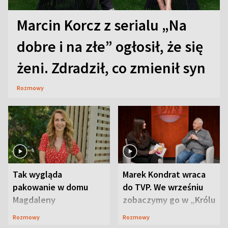
Marcin Korcz z serialu „Na
dobre i na złe” ogłosił, że się
żeni. Zdradził, co zmienił syn
Rozmowy
Tak wygląda
Marek Kondrat wraca
pakowanie w domu
do TVP. We wrześniu
Magdaleny
zobaczymy go w „Królu
Waligórskiej-Lisieckiej.
Maciusiu I”
Rozmowy
Rozmowy
Mąż nie odpuszcza