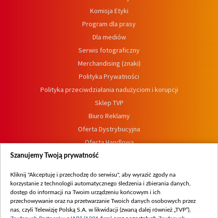
Komisja Etyki
Program dla prasy
Dla mediów
Serwis fotograficzny
Merchandising (znaki)
Polityka Prywatności
Polityka przeciwdziałania nadużyciom i korupcji
Sklep TVP
Biuro Reklamy
Oferta Dystrybucyjna
Oferta Handlowa
Dostępność
Szanujemy Twoją prywatność
Moje zgody
Kliknij "Akceptuję i przechodzę do serwisu", aby wyrazić zgody na
Procedura zgłoszeń wewnętrznych
korzystanie z technologii automatycznego śledzenia i zbierania danych,
dostęp do informacji na Twoim urządzeniu końcowym i ich
przechowywanie oraz na przetwarzanie Twoich danych osobowych przez
nas, czyli Telewizję Polską S.A. w likwidacji (zwaną dalej również „TVP”),