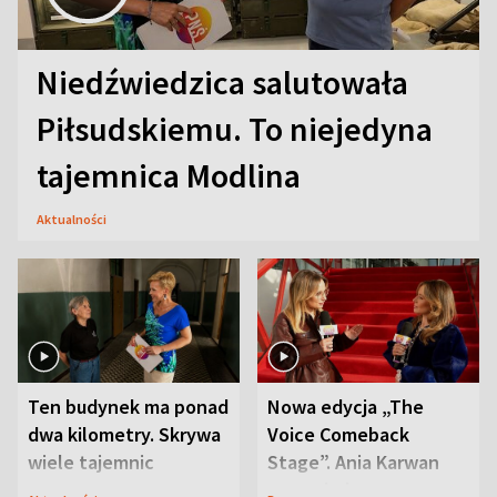
Niedźwiedzica salutowała
Piłsudskiemu. To niejedyna
tajemnica Modlina
Aktualności
Ten budynek ma ponad
Nowa edycja „The
dwa kilometry. Skrywa
Voice Comeback
wiele tajemnic
Stage”. Ania Karwan
zapowiada