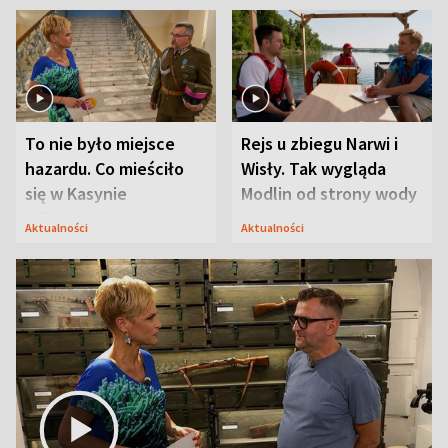
To nie było miejsce
Rejs u zbiegu Narwi i
hazardu. Co mieściło
Wisły. Tak wygląda
się w Kasynie
Modlin od strony wody
Oficerskim?
Aktualności
Aktualności