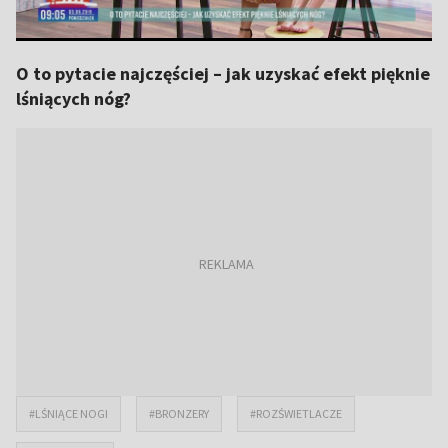
O to pytacie najczęściej – jak uzyskać efekt pięknie
lśniących nóg?
#LŚNIĄCE NOGI
#BRONZERY
#ROZŚWIETLACZE