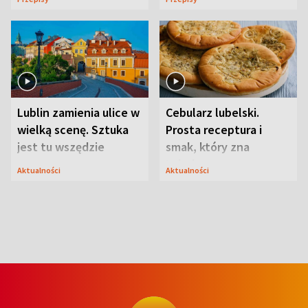
Lublin zamienia ulice w
Cebularz lubelski.
wielką scenę. Sztuka
Prosta receptura i
jest tu wszędzie
smak, który zna
Lubelszczyzna
Aktualności
Aktualności