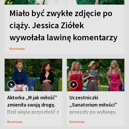
Miało być zwykłe zdjęcie po
ciąży. Jessica Ziółek
wywołała lawinę komentarzy
Rozmowy
Aktorka „M jak miłość”
Uczestniczki
zmieniła swoją drogę.
„Sanatorium miłości”
Dziś wiąże przyszłość z
przeszły po wybiegu.
neurobiologią
Te stylizacje
Rozmowy
Rozmowy
przyciągały wzrok