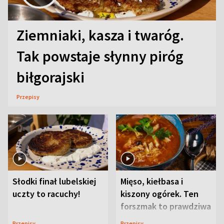
Ziemniaki, kasza i twaróg.
Tak powstaje słynny piróg
biłgorajski
Przepisy
Słodki finał lubelskiej
Mięso, kiełbasa i
uczty to racuchy!
kiszony ogórek. Ten
forszmak to prawdziwa
uczta
Przepisy
Przepisy