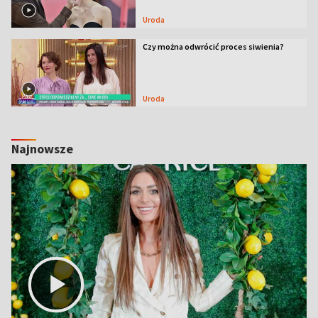
Uroda
Czy można odwrócić proces siwienia?
Uroda
Najnowsze