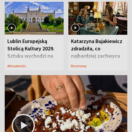
Lublin Europejską
Katarzyna Bujakiewicz
Stolicą Kultury 2029.
zdradziła, co
Sztuka wychodzi na
najbardziej zachwyca
ulice
ją w Lublinie
Aktualności
Rozmowy