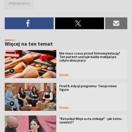
#PIĘKNE NOGI
Więcej na ten temat
Nie masz czasu przed firmową kolacją?
Ten patent uratuje każdy makijaż po
całym dniu pracy
Uroda
Finał 8. edycji programu: Twoja nowa
figura
Uroda
"Ratunku! Moje usta znikają!" - jak temu
zaradzić?