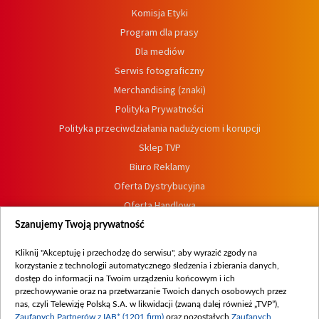
Komisja Etyki
Program dla prasy
Dla mediów
Serwis fotograficzny
Merchandising (znaki)
Polityka Prywatności
Polityka przeciwdziałania nadużyciom i korupcji
Sklep TVP
Biuro Reklamy
Oferta Dystrybucyjna
Oferta Handlowa
Dostępność
Szanujemy Twoją prywatność
Moje zgody
Kliknij "Akceptuję i przechodzę do serwisu", aby wyrazić zgody na
Procedura zgłoszeń wewnętrznych
korzystanie z technologii automatycznego śledzenia i zbierania danych,
dostęp do informacji na Twoim urządzeniu końcowym i ich
przechowywanie oraz na przetwarzanie Twoich danych osobowych przez
nas, czyli Telewizję Polską S.A. w likwidacji (zwaną dalej również „TVP”),
Zaufanych Partnerów z IAB* (1201 firm)
oraz pozostałych
Zaufanych