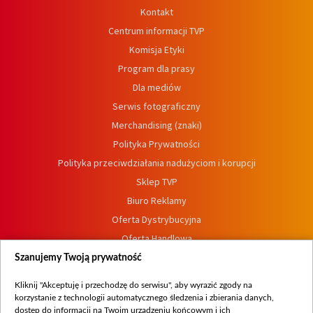
Kontakt
Centrum informacji TVP
Komisja Etyki
Program dla prasy
Dla mediów
Serwis fotograficzny
Merchandising (znaki)
Polityka Prywatności
Polityka przeciwdziałania nadużyciom i korupcji
Sklep TVP
Biuro Reklamy
Oferta Dystrybucyjna
Oferta Handlowa
Dostępność
Szanujemy Twoją prywatność
Moje zgody
Kliknij "Akceptuję i przechodzę do serwisu", aby wyrazić zgody na
Procedura zgłoszeń wewnętrznych
korzystanie z technologii automatycznego śledzenia i zbierania danych,
dostęp do informacji na Twoim urządzeniu końcowym i ich