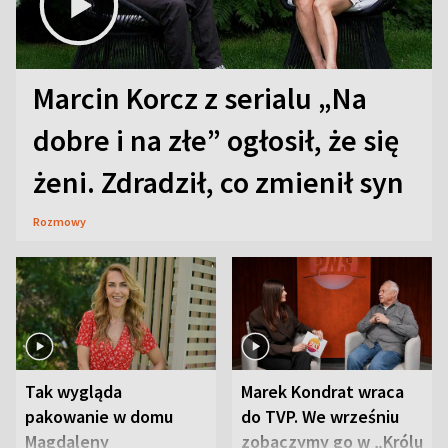
Marcin Korcz z serialu „Na
dobre i na złe” ogłosił, że się
żeni. Zdradził, co zmienił syn
Rozmowy
Tak wygląda
Marek Kondrat wraca
pakowanie w domu
do TVP. We wrześniu
Magdaleny
zobaczymy go w „Królu