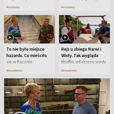
Waligórskiej-Lisieckiej.
Maciusiu I”
Rozmowy
Rozmowy
Mąż nie odpuszcza
To nie było miejsce
Rejs u zbiegu Narwi i
hazardu. Co mieściło
Wisły. Tak wygląda
się w Kasynie
Modlin od strony wody
Oficerskim?
Aktualności
Aktualności