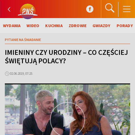
WYDANIA
WIDEO
KUCHNIA
ZDROWIE
GWIAZDY
PORADY
PYTANIE NA ŚNIADANIE
IMIENINY CZY URODZINY – CO CZĘŚCIEJ
ŚWIĘTUJĄ POLACY?
02.06.2019, 07:25