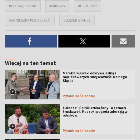
#CO ŚWIĘTUJEMY
#IMIENINY
#URODZINY
#AGNIESZKA PEREPECZKO
#LESZEK STANEK
Więcej na ten temat
Marek Krajewski odkrywa jedną z
najciekawszych miejscowości Dolnego
Śląska
Pytanie na Śniadanie
Łukasz z „Rolnik szuka żony” o cenach
truskawek. Koszty i pogoda uderzają w
rolników
Pytanie na Śniadanie