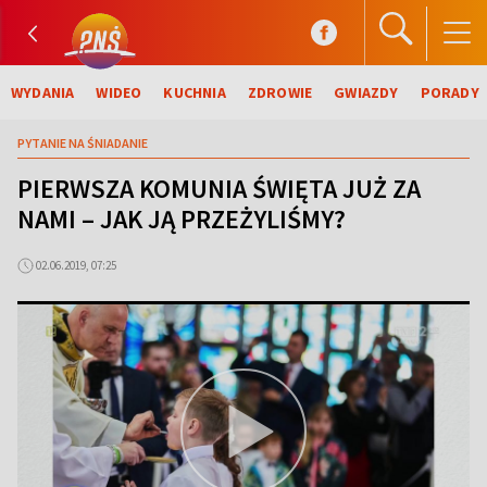
WYDANIA
WIDEO
KUCHNIA
ZDROWIE
GWIAZDY
PORADY
PYTANIE NA ŚNIADANIE
PIERWSZA KOMUNIA ŚWIĘTA JUŻ ZA
NAMI – JAK JĄ PRZEŻYLIŚMY?
02.06.2019, 07:25