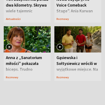
dwa kilometry. Skrywa
Voice Comeback
wiele tajemnic
Stage”. Ania Karwan
zapowiada
Aktualności
Rozmowy
niespodzianki
Anna z „Sanatorium
Gąsiewska i
miłości” pokazała
Sołtysiewicz wrócili w
biceps. Trudno
wyjątkowe miejsce. Na
uwierzyć, co przeszła
szlaku czekał
Rozmowy
Rozmowy
wcześniej
niedźwiedź