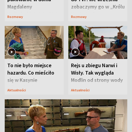
Magdaleny
zobaczymy go w „Królu
Waligórskiej-Lisieckiej.
Maciusiu I”
Rozmowy
Rozmowy
Mąż nie odpuszcza
To nie było miejsce
Rejs u zbiegu Narwi i
hazardu. Co mieściło
Wisły. Tak wygląda
się w Kasynie
Modlin od strony wody
Oficerskim?
Aktualności
Aktualności