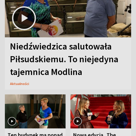
Niedźwiedzica salutowała
Piłsudskiemu. To niejedyna
tajemnica Modlina
Aktualności
Ten budynek ma ponad
Nowa edycja „The