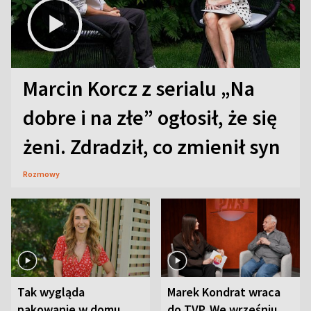
Marcin Korcz z serialu „Na
dobre i na złe” ogłosił, że się
żeni. Zdradził, co zmienił syn
Rozmowy
Tak wygląda
Marek Kondrat wraca
pakowanie w domu
do TVP. We wrześniu