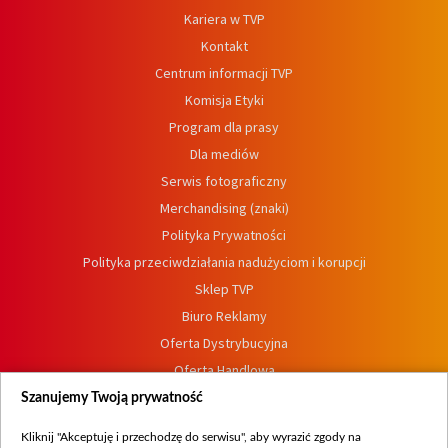
Kariera w TVP
Kontakt
Centrum informacji TVP
Komisja Etyki
Program dla prasy
Dla mediów
Serwis fotograficzny
Merchandising (znaki)
Polityka Prywatności
Polityka przeciwdziałania nadużyciom i korupcji
Sklep TVP
Biuro Reklamy
Oferta Dystrybucyjna
Oferta Handlowa
Dostępność
Szanujemy Twoją prywatność
Moje zgody
Kliknij "Akceptuję i przechodzę do serwisu", aby wyrazić zgody na