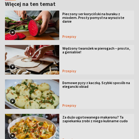
Więcej na ten temat
Pieczony ser koryciński na buraku z
miodem. Prosty pomysł na wyraziste
danie
Przepisy
Wędzony twarożek w pierogach – prosto,
a genialnie!
Przepisy
Domowe pyzy z kaczką. Szybki sposób na
elegancki obiad
Przepisy
Za dużo ugotowanego makaronu? Ta
zapiekanka zrobi z niego kulinarne cudo