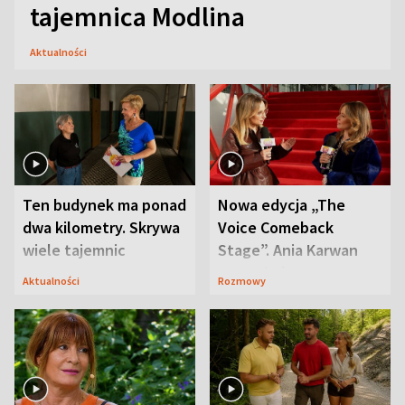
tajemnica Modlina
Aktualności
Ten budynek ma ponad
Nowa edycja „The
dwa kilometry. Skrywa
Voice Comeback
wiele tajemnic
Stage”. Ania Karwan
zapowiada
Aktualności
Rozmowy
niespodzianki