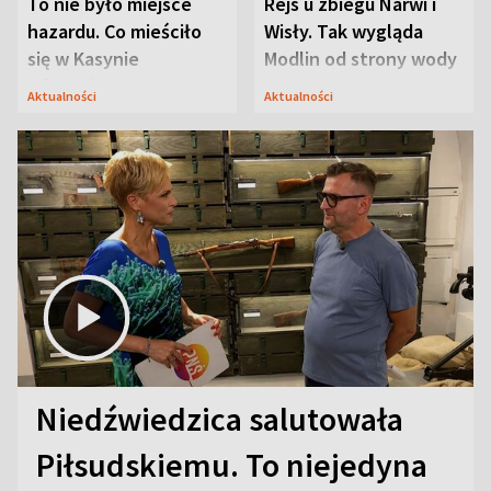
To nie było miejsce
Rejs u zbiegu Narwi i
hazardu. Co mieściło
Wisły. Tak wygląda
się w Kasynie
Modlin od strony wody
Oficerskim?
Aktualności
Aktualności
Niedźwiedzica salutowała
Piłsudskiemu. To niejedyna