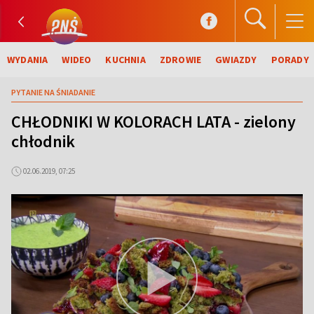
WYDANIA
WIDEO
KUCHNIA
ZDROWIE
GWIAZDY
PORADY
PYTANIE NA ŚNIADANIE
CHŁODNIKI W KOLORACH LATA - zielony
chłodnik
02.06.2019, 07:25