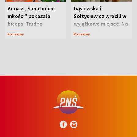
Anna z „Sanatorium
Gąsiewska i
miłości” pokazała
Sołtysiewicz wrócili w
biceps. Trudno
wyjątkowe miejsce. Na
uwierzyć, co przeszła
szlaku czekał
Rozmowy
Rozmowy
wcześniej
niedźwiedź