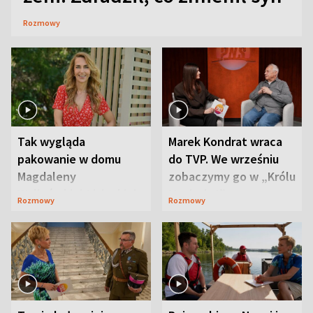
Rozmowy
Tak wygląda
Marek Kondrat wraca
pakowanie w domu
do TVP. We wrześniu
Magdaleny
zobaczymy go w „Królu
Waligórskiej-Lisieckiej.
Maciusiu I”
Rozmowy
Rozmowy
Mąż nie odpuszcza