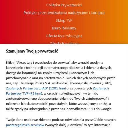
Polityka Prywatności
Polityka przeciwdziałania nadużyciom i korupcji
Sklep TVP
Biuro Reklamy
Oferta Dystrybucyjna
Oferta Handlowa
Dostępność
Szanujemy Twoją prywatność
Moje zgody
Kliknij "Akceptuję i przechodzę do serwisu", aby wyrazić zgody na
Procedura zgłoszeń wewnętrznych
korzystanie z technologii automatycznego śledzenia i zbierania danych,
dostęp do informacji na Twoim urządzeniu końcowym i ich
przechowywanie oraz na przetwarzanie Twoich danych osobowych przez
nas, czyli Telewizję Polską S.A. w likwidacji (zwaną dalej również „TVP”),
Zaufanych Partnerów z IAB* (1201 firm)
oraz pozostałych
Zaufanych
Partnerów TVP (93 firm)
, w celach marketingowych (w tym do
zautomatyzowanego dopasowania reklam do Twoich zainteresowań i
mierzenia ich skuteczności) i pozostałych, które wskazujemy poniżej, a
także zgody na udostępnianie przez nas identyfikatora PPID do Google.
Twoje dane osobowe zbierane podczas odwiedzania przez Ciebie naszych
poszczególnych serwisów
zwanych dalej „Portalem”, w tym informacje