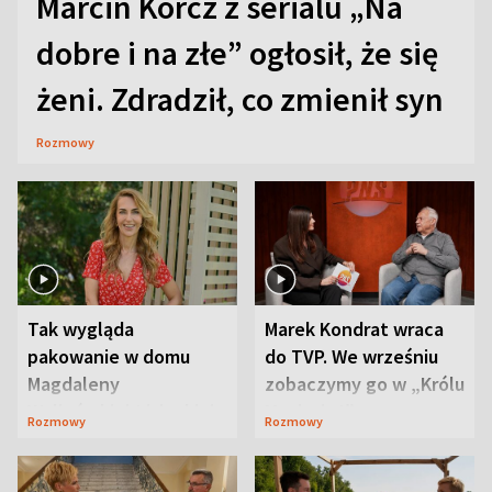
Marcin Korcz z serialu „Na
dobre i na złe” ogłosił, że się
żeni. Zdradził, co zmienił syn
Rozmowy
Tak wygląda
Marek Kondrat wraca
pakowanie w domu
do TVP. We wrześniu
Magdaleny
zobaczymy go w „Królu
Waligórskiej-Lisieckiej.
Maciusiu I”
Rozmowy
Rozmowy
Mąż nie odpuszcza