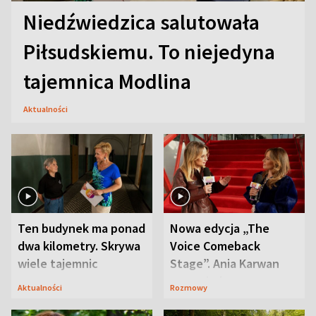
Niedźwiedzica salutowała
Piłsudskiemu. To niejedyna
tajemnica Modlina
Aktualności
Ten budynek ma ponad
Nowa edycja „The
dwa kilometry. Skrywa
Voice Comeback
wiele tajemnic
Stage”. Ania Karwan
zapowiada
Aktualności
Rozmowy
niespodzianki