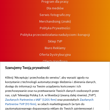
Program dla prasy
Dla mediów
Serwis fotograficzny
Merchandising (znaki)
Polityka Prywatności
Polityka przeciwdziałania nadużyciom i korupcji
Sklep TVP
Biuro Reklamy
Oferta Dystrybucyjna
Oferta Handlowa
Dostępność
Szanujemy Twoją prywatność
Moje zgody
Kliknij "Akceptuję i przechodzę do serwisu", aby wyrazić zgody na
Procedura zgłoszeń wewnętrznych
korzystanie z technologii automatycznego śledzenia i zbierania danych,
dostęp do informacji na Twoim urządzeniu końcowym i ich
przechowywanie oraz na przetwarzanie Twoich danych osobowych przez
nas, czyli Telewizję Polską S.A. w likwidacji (zwaną dalej również „TVP”),
Zaufanych Partnerów z IAB* (1201 firm)
oraz pozostałych
Zaufanych
Partnerów TVP (93 firm)
, w celach marketingowych (w tym do
zautomatyzowanego dopasowania reklam do Twoich zainteresowań i