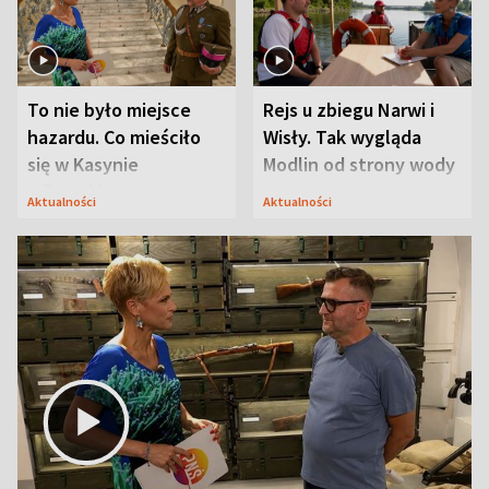
To nie było miejsce
Rejs u zbiegu Narwi i
hazardu. Co mieściło
Wisły. Tak wygląda
się w Kasynie
Modlin od strony wody
Oficerskim?
Aktualności
Aktualności