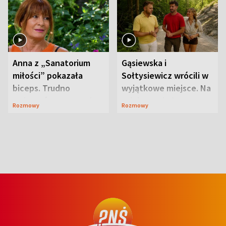
Anna z „Sanatorium
Gąsiewska i
miłości” pokazała
Sołtysiewicz wrócili w
biceps. Trudno
wyjątkowe miejsce. Na
uwierzyć, co przeszła
szlaku czekał
Rozmowy
Rozmowy
wcześniej
niedźwiedź