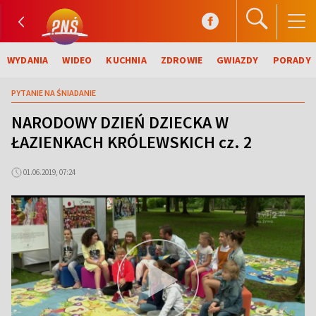
WYDANIA
WIDEO
KUCHNIA
ZDROWIE
GWIAZDY
PORADY
PYTANIE NA ŚNIADANIE
NARODOWY DZIEŃ DZIECKA W
ŁAZIENKACH KRÓLEWSKICH cz. 2
01.06.2019, 07:24