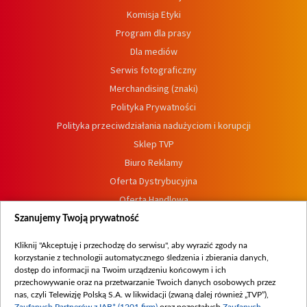
Komisja Etyki
Program dla prasy
Dla mediów
Serwis fotograficzny
Merchandising (znaki)
Polityka Prywatności
Polityka przeciwdziałania nadużyciom i korupcji
Sklep TVP
Biuro Reklamy
Oferta Dystrybucyjna
Oferta Handlowa
Dostępność
Szanujemy Twoją prywatność
Moje zgody
Kliknij "Akceptuję i przechodzę do serwisu", aby wyrazić zgody na
Procedura zgłoszeń wewnętrznych
korzystanie z technologii automatycznego śledzenia i zbierania danych,
dostęp do informacji na Twoim urządzeniu końcowym i ich
przechowywanie oraz na przetwarzanie Twoich danych osobowych przez
nas, czyli Telewizję Polską S.A. w likwidacji (zwaną dalej również „TVP”),