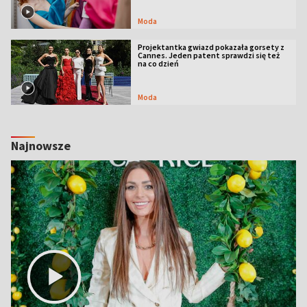
Moda
Projektantka gwiazd pokazała gorsety z
Cannes. Jeden patent sprawdzi się też
na co dzień
Moda
Najnowsze