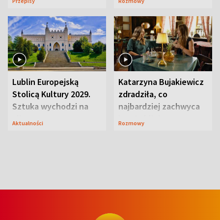
Przepisy
Rozmowy
smakiem
przyciągały wzrok
Lublin Europejską
Katarzyna Bujakiewicz
Stolicą Kultury 2029.
zdradziła, co
Sztuka wychodzi na
najbardziej zachwyca
ulice
ją w Lublinie
Aktualności
Rozmowy