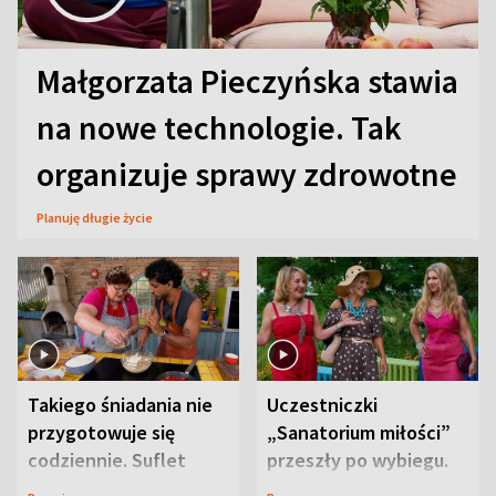
Małgorzata Pieczyńska stawia
na nowe technologie. Tak
organizuje sprawy zdrowotne
Planuję długie życie
Takiego śniadania nie
Uczestniczki
przygotowuje się
„Sanatorium miłości”
codziennie. Suflet
przeszły po wybiegu.
serowy zachwyca
Te stylizacje