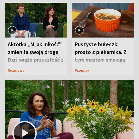
Aktorka „M jak miłość”
Puszyste bułeczki
zmieniła swoją drogę.
prosto z piekarnika. Z
Dziś wiąże przyszłość z
tym masłem smakują
neurobiologią
jeszcze lepiej
Rozmowy
Przepisy