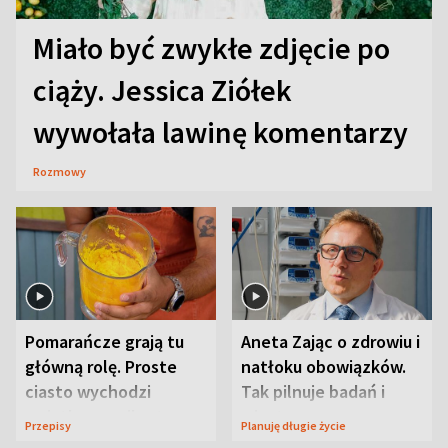
Miało być zwykłe zdjęcie po
ciąży. Jessica Ziółek
wywołała lawinę komentarzy
Rozmowy
Pomarańcze grają tu
Aneta Zając o zdrowiu i
główną rolę. Proste
natłoku obowiązków.
ciasto wychodzi
Tak pilnuje badań i
wyjątkowo wilgotne
wizyt
Przepisy
Planuję długie życie