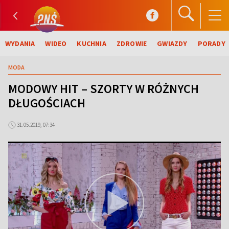
WYDANIA
WIDEO
KUCHNIA
ZDROWIE
GWIAZDY
PORADY
MODA
MODOWY HIT – SZORTY W RÓŻNYCH
DŁUGOŚCIACH
31.05.2019, 07:34