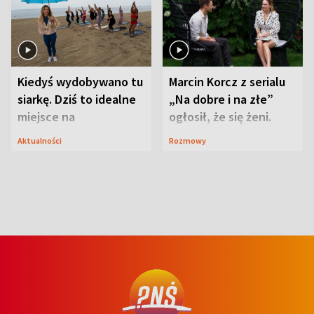
Kiedyś wydobywano tu
Marcin Korcz z serialu
siarkę. Dziś to idealne
„Na dobre i na złe”
miejsce na
ogłosił, że się żeni.
wypoczynek
Zdradził, co zmienił
Aktualności
Rozmowy
syn