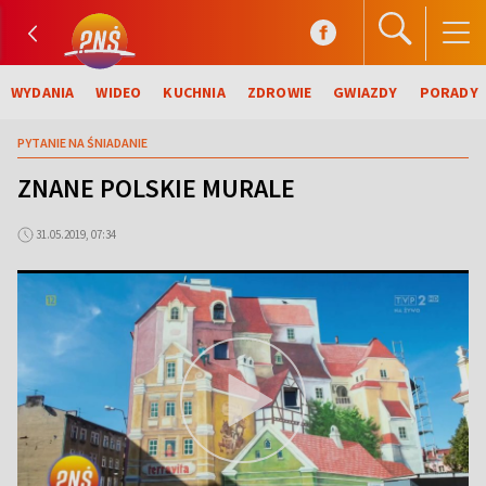
WYDANIA
WIDEO
KUCHNIA
ZDROWIE
GWIAZDY
PORADY
PYTANIE NA ŚNIADANIE
ZNANE POLSKIE MURALE
31.05.2019, 07:34