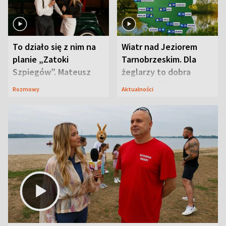
To działo się z nim na
Wiatr nad Jeziorem
planie „Zatoki
Tarnobrzeskim. Dla
Szpiegów”. Mateusz
żeglarzy to dobra
Janicki odsłonił
wiadomość
Rozmowy
Aktualności
aktorski sekret