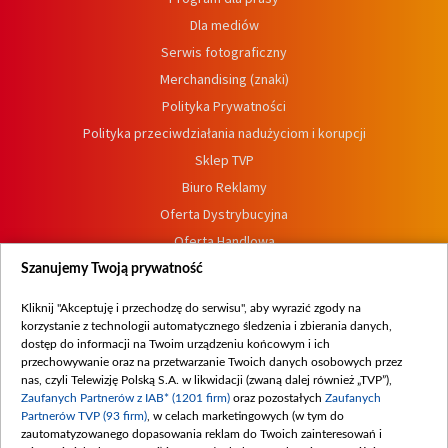
Dla mediów
Serwis fotograficzny
Merchandising (znaki)
Polityka Prywatności
Polityka przeciwdziałania nadużyciom i korupcji
Sklep TVP
Biuro Reklamy
Oferta Dystrybucyjna
Oferta Handlowa
Dostępność
Szanujemy Twoją prywatność
Moje zgody
Kliknij "Akceptuję i przechodzę do serwisu", aby wyrazić zgody na
Procedura zgłoszeń wewnętrznych
korzystanie z technologii automatycznego śledzenia i zbierania danych,
dostęp do informacji na Twoim urządzeniu końcowym i ich
przechowywanie oraz na przetwarzanie Twoich danych osobowych przez
nas, czyli Telewizję Polską S.A. w likwidacji (zwaną dalej również „TVP”),
Zaufanych Partnerów z IAB* (1201 firm)
oraz pozostałych
Zaufanych
Partnerów TVP (93 firm)
, w celach marketingowych (w tym do
zautomatyzowanego dopasowania reklam do Twoich zainteresowań i