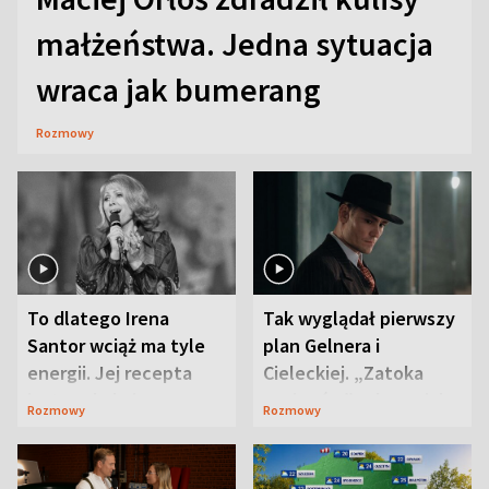
małżeństwa. Jedna sytuacja
wraca jak bumerang
Rozmowy
To dlatego Irena
Tak wyglądał pierwszy
Santor wciąż ma tyle
plan Gelnera i
energii. Jej recepta
Cieleckiej. „Zatoka
jest zaskakująco
szpiegów” od razu ich
Rozmowy
Rozmowy
prosta
zaskoczyła