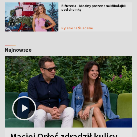
Biżuteria – idealny prezent na Mikołajki i
pod choinkę
Pytanie na Śniadanie
Najnowsze
Maciej Orłoś zdradził kulisy