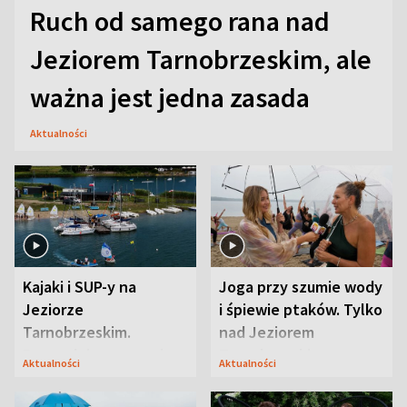
Ruch od samego rana nad
Jeziorem Tarnobrzeskim, ale
ważna jest jedna zasada
Aktualności
Kajaki i SUP-y na
Joga przy szumie wody
Jeziorze
i śpiewie ptaków. Tylko
Tarnobrzeskim.
nad Jeziorem
Przyrodnicy zwracają
Tarnobrzeskim
Aktualności
Aktualności
uwagę na coś jeszcze