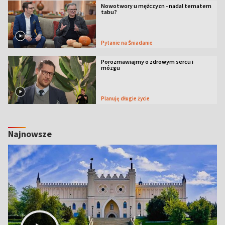
Nowotwory u mężczyzn - nadal tematem
tabu?
Pytanie na Śniadanie
Porozmawiajmy o zdrowym sercu i
mózgu
Planuję długie życie
Najnowsze