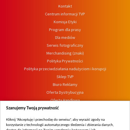
Kontakt
Centrum informacji TVP
Komisja Etyki
Program dla prasy
Dla mediów
Serwis fotograficzny
Merchandising (znaki)
Polityka Prywatności
Polityka przeciwdziałania nadużyciom i korupcji
Sklep TVP
Biuro Reklamy
Oferta Dystrybucyjna
Oferta Handlowa
Dostępność
Szanujemy Twoją prywatność
Moje zgody
Kliknij "Akceptuję i przechodzę do serwisu", aby wyrazić zgody na
Procedura zgłoszeń wewnętrznych
korzystanie z technologii automatycznego śledzenia i zbierania danych,