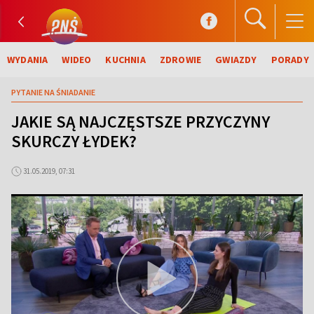
WYDANIA
WIDEO
KUCHNIA
ZDROWIE
GWIAZDY
PORADY
PYTANIE NA ŚNIADANIE
JAKIE SĄ NAJCZĘSTSZE PRZYCZYNY
SKURCZY ŁYDEK?
31.05.2019, 07:31