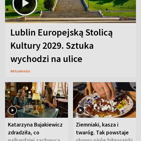
Lublin Europejską Stolicą
Kultury 2029. Sztuka
wychodzi na ulice
Aktualności
Katarzyna Bujakiewicz
Ziemniaki, kasza i
zdradziła, co
twaróg. Tak powstaje
najbardziej zachwyca
słynny piróg biłgorajski