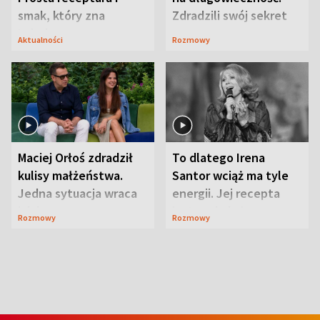
smak, który zna
Zdradzili swój sekret
Lubelszczyzna
Aktualności
Rozmowy
Maciej Orłoś zdradził
To dlatego Irena
kulisy małżeństwa.
Santor wciąż ma tyle
Jedna sytuacja wraca
energii. Jej recepta
jak bumerang
jest zaskakująco
Rozmowy
Rozmowy
prosta