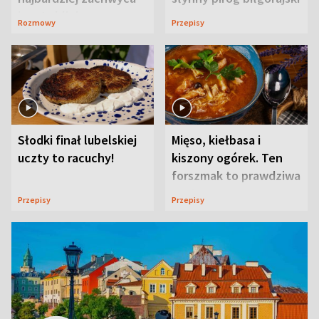
ją w Lublinie
Rozmowy
Przepisy
Słodki finał lubelskiej
Mięso, kiełbasa i
uczty to racuchy!
kiszony ogórek. Ten
forszmak to prawdziwa
uczta
Przepisy
Przepisy