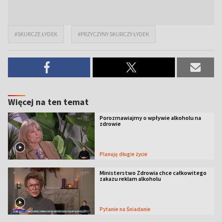
#SKURCZE ŁYDEK
#PRZYCZYNY SKURCZY ŁYDEK
Więcej na ten temat
Porozmawiajmy o wpływie alkoholu na
zdrowie
Planuję długie życie
Ministerstwo Zdrowia chce całkowitego
zakazu reklam alkoholu
Pytanie na Śniadanie