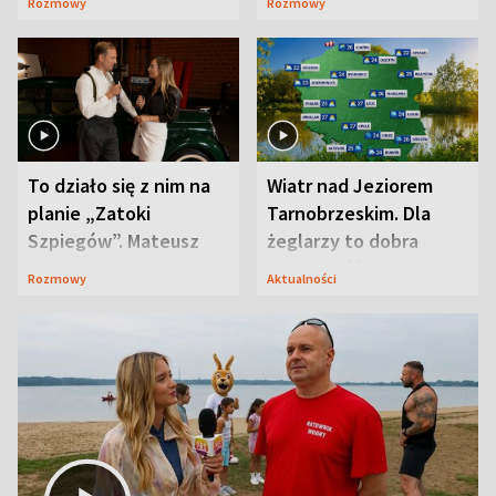
Rozmowy
Rozmowy
prosta
zaskoczyła
To działo się z nim na
Wiatr nad Jeziorem
planie „Zatoki
Tarnobrzeskim. Dla
Szpiegów”. Mateusz
żeglarzy to dobra
Janicki odsłonił
wiadomość
Rozmowy
Aktualności
aktorski sekret