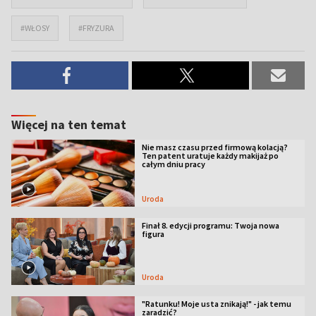
#WŁOSY
#FRYZURA
Więcej na ten temat
Nie masz czasu przed firmową kolacją?
Ten patent uratuje każdy makijaż po
całym dniu pracy
Uroda
Finał 8. edycji programu: Twoja nowa
figura
Uroda
"Ratunku! Moje usta znikają!" - jak temu
zaradzić?