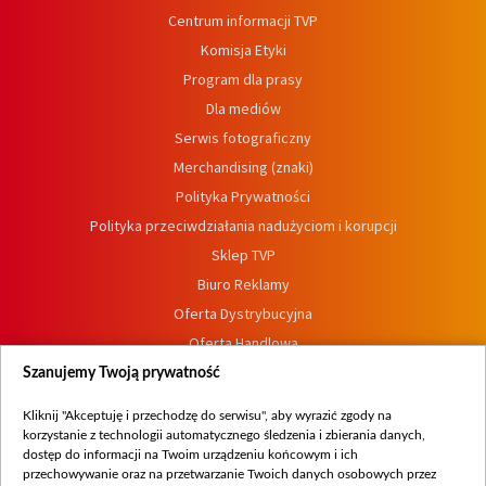
Centrum informacji TVP
Komisja Etyki
Program dla prasy
Dla mediów
Serwis fotograficzny
Merchandising (znaki)
Polityka Prywatności
Polityka przeciwdziałania nadużyciom i korupcji
Sklep TVP
Biuro Reklamy
Oferta Dystrybucyjna
Oferta Handlowa
Dostępność
Szanujemy Twoją prywatność
Moje zgody
Kliknij "Akceptuję i przechodzę do serwisu", aby wyrazić zgody na
Procedura zgłoszeń wewnętrznych
korzystanie z technologii automatycznego śledzenia i zbierania danych,
dostęp do informacji na Twoim urządzeniu końcowym i ich
przechowywanie oraz na przetwarzanie Twoich danych osobowych przez