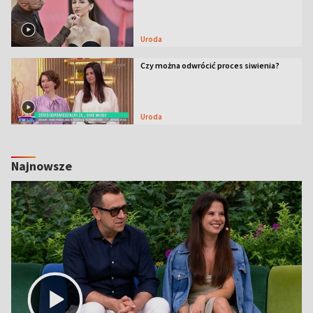
Uroda
Czy można odwrócić proces siwienia?
Uroda
Najnowsze