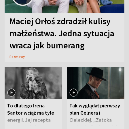
Maciej Orłoś zdradził kulisy
małżeństwa. Jedna sytuacja
wraca jak bumerang
Rozmowy
To dlatego Irena
Tak wyglądał pierwszy
Santor wciąż ma tyle
plan Gelnera i
energii. Jej recepta
Cieleckiej. „Zatoka
jest zaskakująco
szpiegów” od razu ich