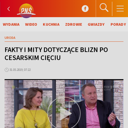
WYDANIA
WIDEO
KUCHNIA
ZDROWIE
GWIAZDY
PORADY
URODA
FAKTY I MITY DOTYCZĄCE BLIZN PO
CESARSKIM CIĘCIU
31.05.2019, 07:22