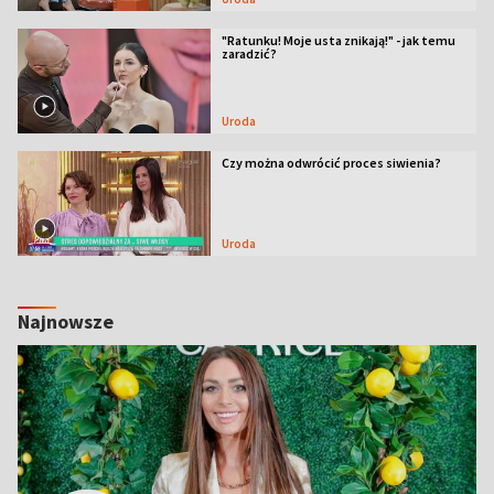
"Ratunku! Moje usta znikają!" - jak temu
zaradzić?
Uroda
Czy można odwrócić proces siwienia?
Uroda
Najnowsze