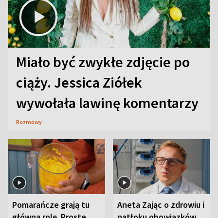
Miało być zwykłe zdjęcie po
ciąży. Jessica Ziółek
wywołała lawinę komentarzy
Rozmowy
Pomarańcze grają tu
Aneta Zając o zdrowiu i
główną rolę. Proste
natłoku obowiązków.