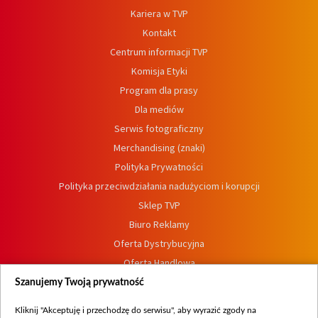
Kariera w TVP
Kontakt
Centrum informacji TVP
Komisja Etyki
Program dla prasy
Dla mediów
Serwis fotograficzny
Merchandising (znaki)
Polityka Prywatności
Polityka przeciwdziałania nadużyciom i korupcji
Sklep TVP
Biuro Reklamy
Oferta Dystrybucyjna
Oferta Handlowa
Dostępność
Szanujemy Twoją prywatność
Moje zgody
Kliknij "Akceptuję i przechodzę do serwisu", aby wyrazić zgody na