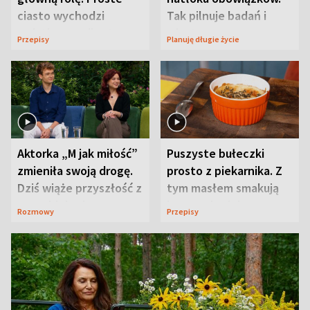
ciasto wychodzi
Tak pilnuje badań i
wyjątkowo wilgotne
wizyt
Przepisy
Planuję długie życie
Aktorka „M jak miłość”
Puszyste bułeczki
zmieniła swoją drogę.
prosto z piekarnika. Z
Dziś wiąże przyszłość z
tym masłem smakują
neurobiologią
jeszcze lepiej
Rozmowy
Przepisy