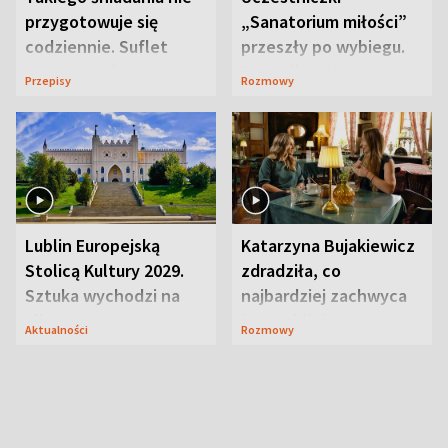
przygotowuje się
„Sanatorium miłości”
codziennie. Suflet
przeszły po wybiegu.
serowy zachwyca
Te stylizacje
Przepisy
Rozmowy
smakiem
przyciągały wzrok
Lublin Europejską
Katarzyna Bujakiewicz
Stolicą Kultury 2029.
zdradziła, co
Sztuka wychodzi na
najbardziej zachwyca
ulice
ją w Lublinie
Aktualności
Rozmowy