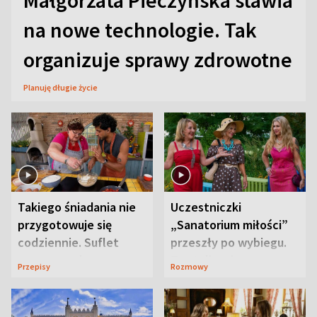
na nowe technologie. Tak
organizuje sprawy zdrowotne
Planuję długie życie
Takiego śniadania nie
Uczestniczki
przygotowuje się
„Sanatorium miłości”
codziennie. Suflet
przeszły po wybiegu.
serowy zachwyca
Te stylizacje
Przepisy
Rozmowy
smakiem
przyciągały wzrok