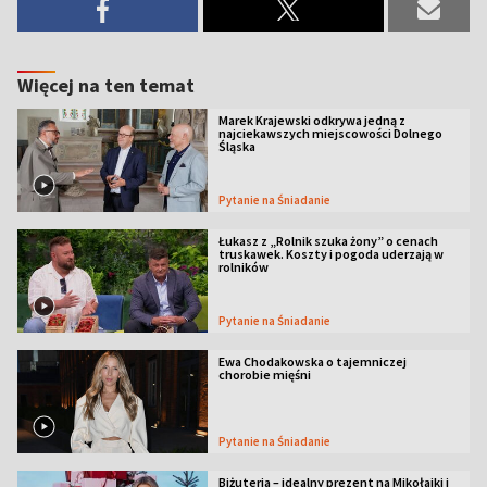
Więcej na ten temat
Marek Krajewski odkrywa jedną z
najciekawszych miejscowości Dolnego
Śląska
Pytanie na Śniadanie
Łukasz z „Rolnik szuka żony” o cenach
truskawek. Koszty i pogoda uderzają w
rolników
Pytanie na Śniadanie
Ewa Chodakowska o tajemniczej
chorobie mięśni
Pytanie na Śniadanie
Biżuteria – idealny prezent na Mikołajki i