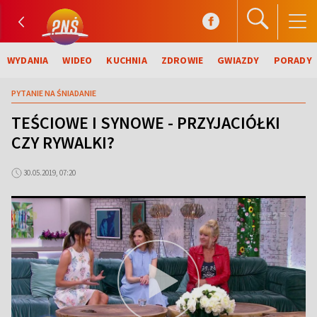
WYDANIA
WIDEO
KUCHNIA
ZDROWIE
GWIAZDY
PORADY
PYTANIE NA ŚNIADANIE
TEŚCIOWE I SYNOWE - PRZYJACIÓŁKI
CZY RYWALKI?
30.05.2019, 07:20