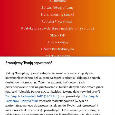
Dla mediów
Serwis fotograficzny
Merchandising (znaki)
Polityka Prywatności
Polityka przeciwdziałania nadużyciom i korupcji
Sklep TVP
Biuro Reklamy
Oferta Dystrybucyjna
Oferta Handlowa
Dostępność
Szanujemy Twoją prywatność
Moje zgody
Kliknij "Akceptuję i przechodzę do serwisu", aby wyrazić zgody na
Procedura zgłoszeń wewnętrznych
korzystanie z technologii automatycznego śledzenia i zbierania danych,
dostęp do informacji na Twoim urządzeniu końcowym i ich
przechowywanie oraz na przetwarzanie Twoich danych osobowych przez
nas, czyli Telewizję Polską S.A. w likwidacji (zwaną dalej również „TVP”),
Zaufanych Partnerów z IAB* (1201 firm)
oraz pozostałych
Zaufanych
Partnerów TVP (93 firm)
, w celach marketingowych (w tym do
zautomatyzowanego dopasowania reklam do Twoich zainteresowań i
mierzenia ich skuteczności) i pozostałych, które wskazujemy poniżej, a
także zgody na udostępnianie przez nas identyfikatora PPID do Google.