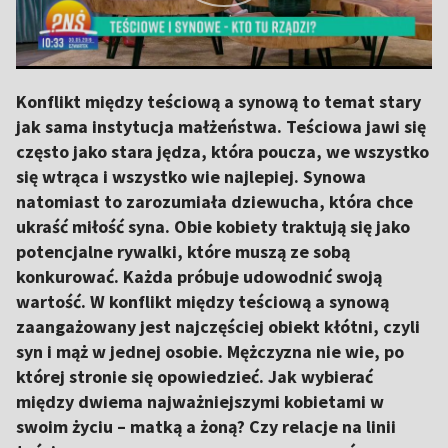
Konflikt między teściową a synową to temat stary
jak sama instytucja małżeństwa. Teściowa jawi się
często jako stara jędza, która poucza, we wszystko
się wtrąca i wszystko wie najlepiej. Synowa
natomiast to zarozumiała dziewucha, która chce
ukraść miłość syna. Obie kobiety traktują się jako
potencjalne rywalki, które muszą ze sobą
konkurować. Każda próbuje udowodnić swoją
wartość. W konflikt między teściową a synową
zaangażowany jest najczęściej obiekt kłótni, czyli
syn i mąż w jednej osobie. Mężczyzna nie wie, po
której stronie się opowiedzieć. Jak wybierać
między dwiema najważniejszymi kobietami w
swoim życiu – matką a żoną? Czy relacje na linii