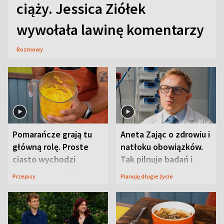
ciąży. Jessica Ziółek
wywołała lawinę komentarzy
Rozmowy
Pomarańcze grają tu
Aneta Zając o zdrowiu i
główną rolę. Proste
natłoku obowiązków.
ciasto wychodzi
Tak pilnuje badań i
wyjątkowo wilgotne
wizyt
Przepisy
Planuję długie życie