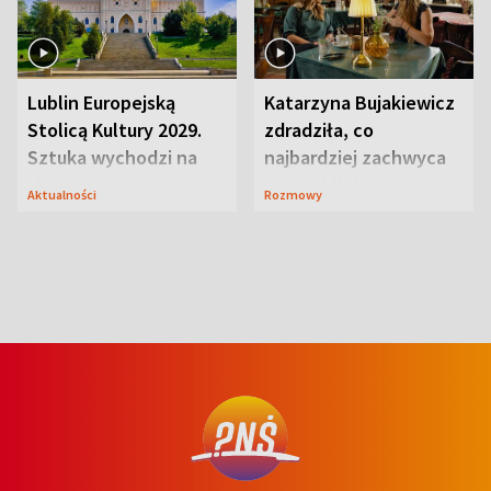
Lublin Europejską
Katarzyna Bujakiewicz
Stolicą Kultury 2029.
zdradziła, co
Sztuka wychodzi na
najbardziej zachwyca
ulice
ją w Lublinie
Aktualności
Rozmowy