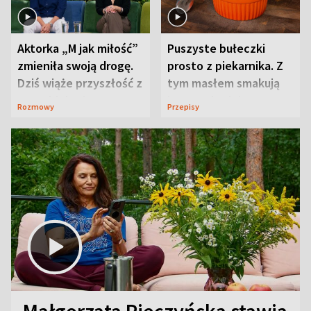
Aktorka „M jak miłość”
Puszyste bułeczki
zmieniła swoją drogę.
prosto z piekarnika. Z
Dziś wiąże przyszłość z
tym masłem smakują
neurobiologią
jeszcze lepiej
Rozmowy
Przepisy
Małgorzata Pieczyńska stawia