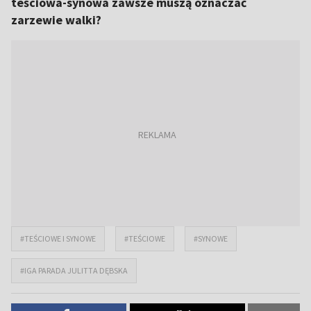
teściowa-synowa zawsze muszą oznaczać
zarzewie walki?
#TEŚCIOWE I SYNOWE
#TEŚCIOWE
#SYNOWE
#IGA PARADA JULITTA DĘBSKA