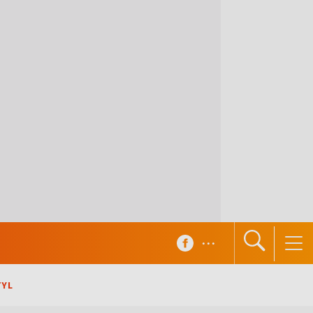
...
TYL