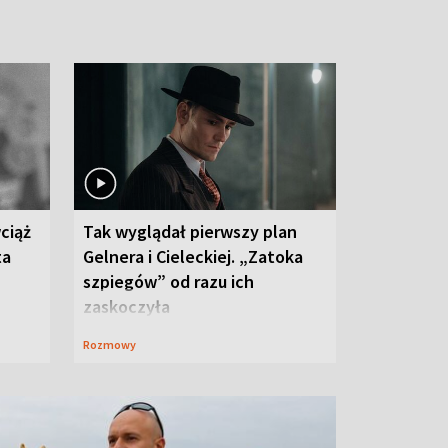
ciąż
Tak wyglądał pierwszy plan
ta
Gelnera i Cieleckiej. „Zatoka
szpiegów” od razu ich
zaskoczyła
Rozmowy