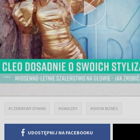
#CZERWONY DYWAN
#GWIAZDY
#SHOW BIZNES
UDOSTĘPNIJ NA FACEBOOKU