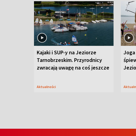
Kajaki i SUP-y na Jeziorze
Joga 
Tarnobrzeskim. Przyrodnicy
śpiew
zwracają uwagę na coś jeszcze
Jezi
Aktualności
Aktual