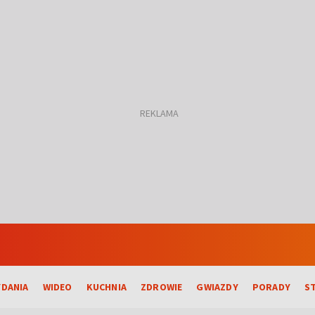
DANIA
WIDEO
KUCHNIA
ZDROWIE
GWIAZDY
PORADY
S