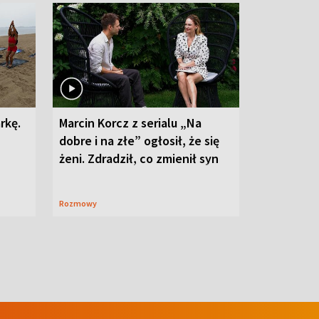
rkę.
Marcin Korcz z serialu „Na
dobre i na złe” ogłosił, że się
żeni. Zdradził, co zmienił syn
Rozmowy