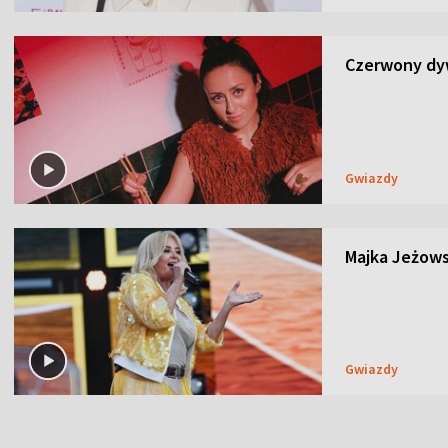
Czerwony dyw
Gwiazdy
Majka Jeżows
Gwiazdy