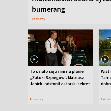
bumerang
Rozmowy
To działo się z nim na planie
Wiat
„Zatoki Szpiegów”. Mateusz
Tarno
Janicki odsłonił aktorski sekret
dobr
Rozmowy
Aktual