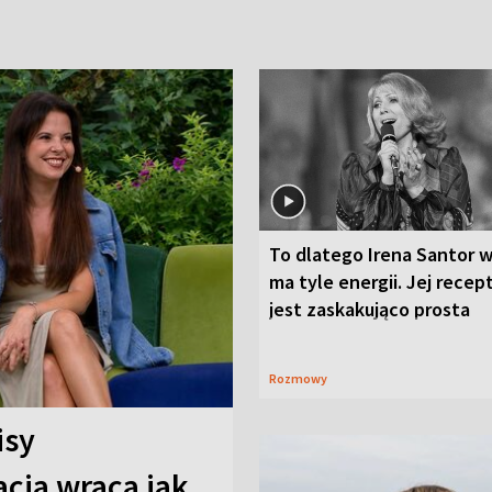
To dlatego Irena Santor w
ma tyle energii. Jej recep
jest zaskakująco prosta
Rozmowy
isy
cja wraca jak