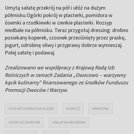
Umytą sałatę przekrój na pół i ułóż na dużym
półmisku.Ogórki pokrój w plasterki, pomidora w
ósemki a rzodkiewki w cienkie plasterki. Rozsyp
niedbale na półmisku. Teraz przygotuj dressing: drobno
posiekany koperek, czosnek przeciśnięty przez praskę,
jogurt, odrobinę oliwy i przyprawy dobrze wymieszaj.
Polej sałatę i podawaj.
Zrealizowano we współpracy z Krajową Radą Izb
Rolniczych w ramach Zadania „Owocowo – warzywny
kącik kulinarny” finansowanego ze środków Funduszu
Promocji Owoców i Warzyw.
#JOLANTA NAKLICKA-KLESER
#OWOCE
#WARZYWA
#ZUPA SZCZAWIOWA
#SAŁATKA WIOSENNA