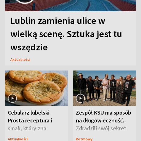
Lublin zamienia ulice w
wielką scenę. Sztuka jest tu
wszędzie
Aktualności
Cebularz lubelski.
Zespół KSU ma sposób
Prosta receptura i
na długowieczność.
smak, który zna
Zdradzili swój sekret
Lubelszczyzna
Aktualności
Rozmowy