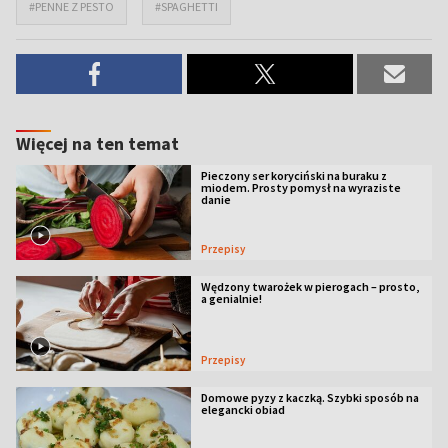
#PENNE Z PESTO
#SPAGHETTI
Więcej na ten temat
Pieczony ser koryciński na buraku z
miodem. Prosty pomysł na wyraziste
danie
Przepisy
Wędzony twarożek w pierogach – prosto,
a genialnie!
Przepisy
Domowe pyzy z kaczką. Szybki sposób na
elegancki obiad