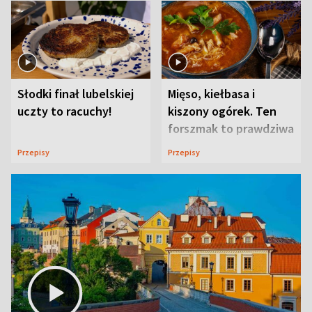
Słodki finał lubelskiej
Mięso, kiełbasa i
uczty to racuchy!
kiszony ogórek. Ten
forszmak to prawdziwa
uczta
Przepisy
Przepisy