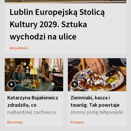
Lublin Europejską Stolicą
Kultury 2029. Sztuka
wychodzi na ulice
Aktualności
Katarzyna Bujakiewicz
Ziemniaki, kasza i
zdradziła, co
twaróg. Tak powstaje
najbardziej zachwyca
słynny piróg biłgorajski
ją w Lublinie
Rozmowy
Przepisy