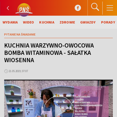
WYDANIA
WIDEO
KUCHNIA
ZDROWIE
GWIAZDY
PORADY
PYTANIE NA ŚNIADANIE
KUCHNIA WARZYWNO-OWOCOWA
BOMBA WITAMINOWA - SAŁATKA
WIOSENNA
21.05.2019, 07:07