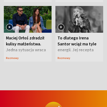
Maciej Orłoś zdradził
To dlatego Irena
kulisy małżeństwa.
Santor wciąż ma tyle
Jedna sytuacja wraca
energii. Jej recepta
jak bumerang
jest zaskakująco
Rozmowy
Rozmowy
prosta