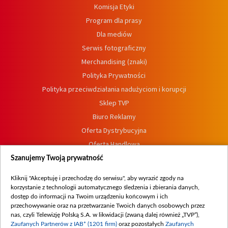
Komisja Etyki
Program dla prasy
Dla mediów
Serwis fotograficzny
Merchandising (znaki)
Polityka Prywatności
Polityka przeciwdziałania nadużyciom i korupcji
Sklep TVP
Biuro Reklamy
Oferta Dystrybucyjna
Oferta Handlowa
Dostępność
Szanujemy Twoją prywatność
Moje zgody
Kliknij "Akceptuję i przechodzę do serwisu", aby wyrazić zgody na
Procedura zgłoszeń wewnętrznych
korzystanie z technologii automatycznego śledzenia i zbierania danych,
dostęp do informacji na Twoim urządzeniu końcowym i ich
przechowywanie oraz na przetwarzanie Twoich danych osobowych przez
nas, czyli Telewizję Polską S.A. w likwidacji (zwaną dalej również „TVP”),
Zaufanych Partnerów z IAB* (1201 firm)
oraz pozostałych
Zaufanych