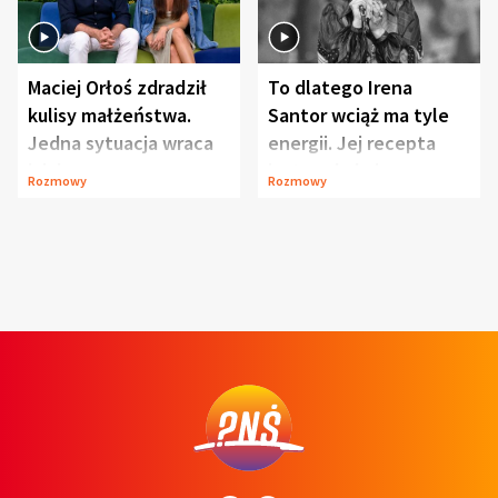
Maciej Orłoś zdradził
To dlatego Irena
kulisy małżeństwa.
Santor wciąż ma tyle
Jedna sytuacja wraca
energii. Jej recepta
jak bumerang
jest zaskakująco
Rozmowy
Rozmowy
prosta