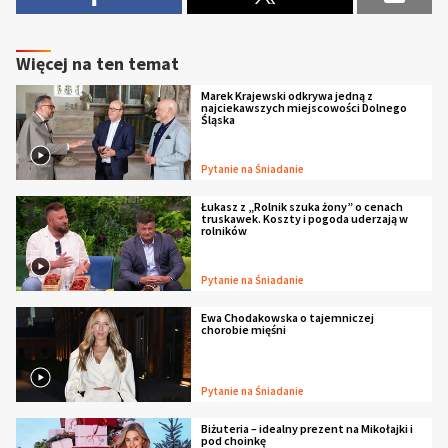
Więcej na ten temat
Marek Krajewski odkrywa jedną z
najciekawszych miejscowości Dolnego
Śląska
Pytanie na Śniadanie
Łukasz z „Rolnik szuka żony” o cenach
truskawek. Koszty i pogoda uderzają w
rolników
Pytanie na Śniadanie
Ewa Chodakowska o tajemniczej
chorobie mięśni
Pytanie na Śniadanie
Biżuteria – idealny prezent na Mikołajki i
pod choinkę