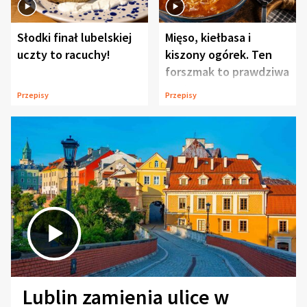
Słodki finał lubelskiej
Mięso, kiełbasa i
uczty to racuchy!
kiszony ogórek. Ten
forszmak to prawdziwa
uczta
Przepisy
Przepisy
Lublin zamienia ulice w