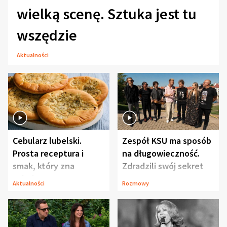
wielką scenę. Sztuka jest tu
wszędzie
Aktualności
Cebularz lubelski.
Zespół KSU ma sposób
Prosta receptura i
na długowieczność.
smak, który zna
Zdradzili swój sekret
Lubelszczyzna
Aktualności
Rozmowy