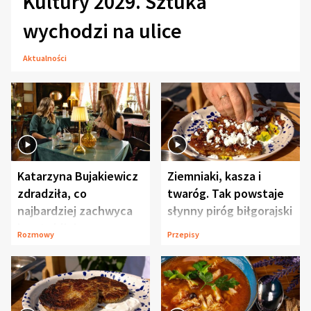
Kultury 2029. Sztuka
wychodzi na ulice
Aktualności
Katarzyna Bujakiewicz
Ziemniaki, kasza i
zdradziła, co
twaróg. Tak powstaje
najbardziej zachwyca
słynny piróg biłgorajski
ją w Lublinie
Rozmowy
Przepisy