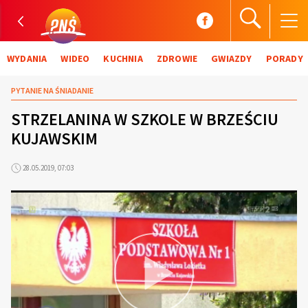
WYDANIA
WIDEO
KUCHNIA
ZDROWIE
GWIAZDY
PORADY
PYTANIE NA ŚNIADANIE
STRZELANINA W SZKOLE W BRZEŚCIU
KUJAWSKIM
28.05.2019, 07:03