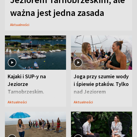
ważna jest jedna zasada
Aktualności
Kajaki i SUP-y na
Joga przy szumie wody
Jeziorze
i śpiewie ptaków. Tylko
Tarnobrzeskim.
nad Jeziorem
Przyrodnicy zwracają
Tarnobrzeskim
Aktualności
Aktualności
uwagę na coś jeszcze