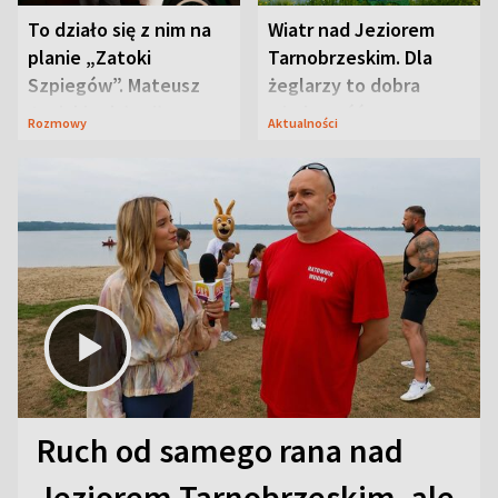
To działo się z nim na
Wiatr nad Jeziorem
planie „Zatoki
Tarnobrzeskim. Dla
Szpiegów”. Mateusz
żeglarzy to dobra
Janicki odsłonił
wiadomość
Rozmowy
Aktualności
aktorski sekret
Ruch od samego rana nad
Jeziorem Tarnobrzeskim, ale