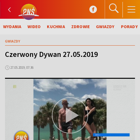
WYDANIA
WIDEO
KUCHNIA
ZDROWIE
GWIAZDY
PORADY
GWIAZDY
Czerwony Dywan 27.05.2019
27.05.2019, 07:36