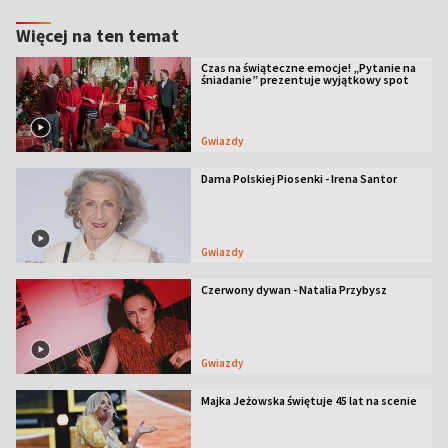
Więcej na ten temat
Czas na świąteczne emocje! „Pytanie na
śniadanie” prezentuje wyjątkowy spot
Gwiazdy
Dama Polskiej Piosenki - Irena Santor
Gwiazdy
Czerwony dywan - Natalia Przybysz
Gwiazdy
Majka Jeżowska świętuje 45 lat na scenie