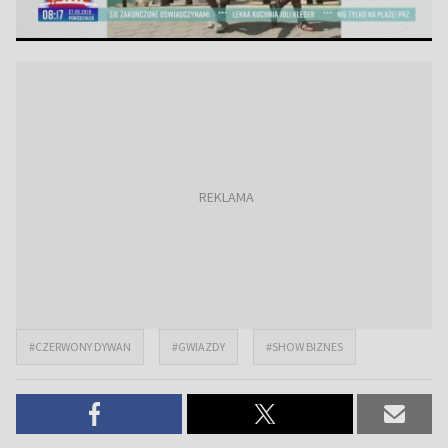
#CZERWONY DYWAN
#GWIAZDY
#SHOW BIZNES