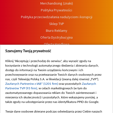
Merchandising (znaki)
Polityka Prywatności
Polityka przeciwdziałania nadużyciom i korupcji
Sklep TVP
Biuro Reklamy
Oferta Dystrybucyjna
Oferta Handlowa
Dostępność
Szanujemy Twoją prywatność
Moje zgody
Kliknij "Akceptuję i przechodzę do serwisu", aby wyrazić zgody na
Procedura zgłoszeń wewnętrznych
korzystanie z technologii automatycznego śledzenia i zbierania danych,
dostęp do informacji na Twoim urządzeniu końcowym i ich
przechowywanie oraz na przetwarzanie Twoich danych osobowych przez
nas, czyli Telewizję Polską S.A. w likwidacji (zwaną dalej również „TVP”),
Zaufanych Partnerów z IAB* (1201 firm)
oraz pozostałych
Zaufanych
Partnerów TVP (93 firm)
, w celach marketingowych (w tym do
zautomatyzowanego dopasowania reklam do Twoich zainteresowań i
mierzenia ich skuteczności) i pozostałych, które wskazujemy poniżej, a
także zgody na udostępnianie przez nas identyfikatora PPID do Google.
Twoje dane osobowe zbierane podczas odwiedzania przez Ciebie naszych