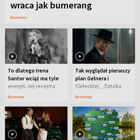
wraca jak bumerang
Rozmowy
To dlatego Irena
Tak wyglądał pierwszy
Santor wciąż ma tyle
plan Gelnera i
energii. Jej recepta
Cieleckiej. „Zatoka
jest zaskakująco
szpiegów” od razu ich
Rozmowy
Rozmowy
prosta
zaskoczyła