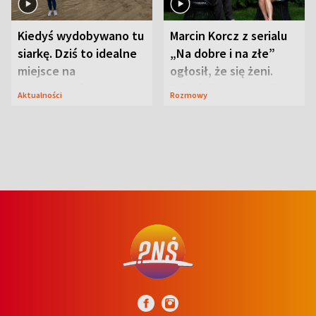
Kiedyś wydobywano tu
Marcin Korcz z serialu
siarkę. Dziś to idealne
„Na dobre i na złe”
miejsce na
ogłosił, że się żeni.
wypoczynek
Zdradził, co zmienił
Aktualności
Rozmowy
syn