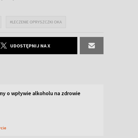
#LECZENIE OPRYSZCZKI OKA
UDOSTĘPNIJ NA X
y o wpływie alkoholu na zdrowie
ycie