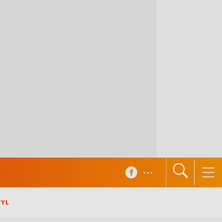
...
TYL