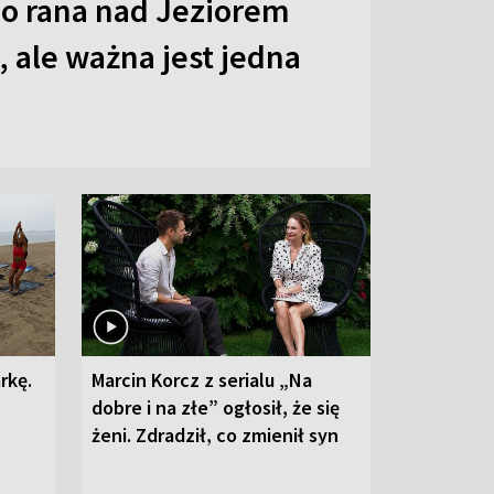
o rana nad Jeziorem
 ale ważna jest jedna
rkę.
Marcin Korcz z serialu „Na
dobre i na złe” ogłosił, że się
żeni. Zdradził, co zmienił syn