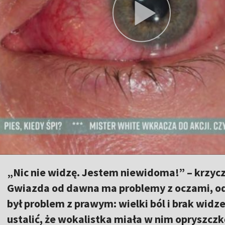
„Nic nie widzę. Jestem niewidoma!” – krzycz
Gwiazda od dawna ma problemy z oczami, od 2
był problem z prawym: wielki ból i brak widz
ustalić, że wokalistka miała w nim opryszczk