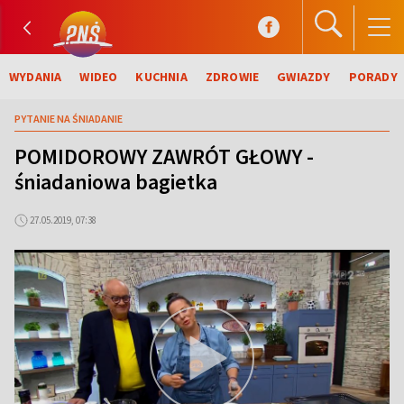
WYDANIA
WIDEO
KUCHNIA
ZDROWIE
GWIAZDY
PORADY
PYTANIE NA ŚNIADANIE
POMIDOROWY ZAWRÓT GŁOWY -
śniadaniowa bagietka
27.05.2019, 07:38