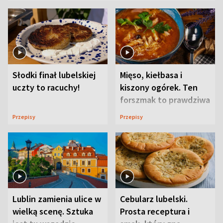
Słodki finał lubelskiej
Mięso, kiełbasa i
uczty to racuchy!
kiszony ogórek. Ten
forszmak to prawdziwa
uczta
Przepisy
Przepisy
Lublin zamienia ulice w
Cebularz lubelski.
wielką scenę. Sztuka
Prosta receptura i