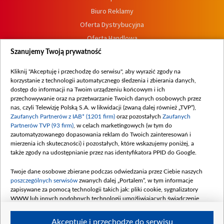
Biuro Reklamy
Oferta Dystrybucyjna
Oferta Handlowa
Dostępność
Szanujemy Twoją prywatność
Moje zgody
Kliknij "Akceptuję i przechodzę do serwisu", aby wyrazić zgody na
Procedura zgłoszeń wewnętrznych
korzystanie z technologii automatycznego śledzenia i zbierania danych,
dostęp do informacji na Twoim urządzeniu końcowym i ich
przechowywanie oraz na przetwarzanie Twoich danych osobowych przez
nas, czyli Telewizję Polską S.A. w likwidacji (zwaną dalej również „TVP”),
Zaufanych Partnerów z IAB* (1201 firm)
oraz pozostałych
Zaufanych
Partnerów TVP (93 firm)
, w celach marketingowych (w tym do
zautomatyzowanego dopasowania reklam do Twoich zainteresowań i
mierzenia ich skuteczności) i pozostałych, które wskazujemy poniżej, a
także zgody na udostępnianie przez nas identyfikatora PPID do Google.
Twoje dane osobowe zbierane podczas odwiedzania przez Ciebie naszych
poszczególnych serwisów
zwanych dalej „Portalem”, w tym informacje
zapisywane za pomocą technologii takich jak: pliki cookie, sygnalizatory
WWW lub innych podobnych technologii umożliwiających świadczenie
dopasowanych i bezpiecznych usług, personalizację treści oraz reklam,
udostępnianie funkcji mediów społecznościowych oraz analizowanie ruchu
Akceptuję i przechodzę do serwisu