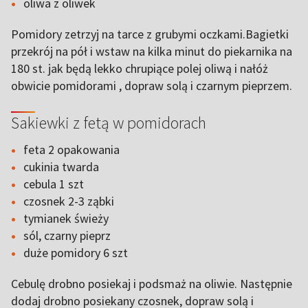
oliwa z oliwek
Pomidory zetrzyj na tarce z grubymi oczkami.Bagietki
przekrój na pół i wstaw na kilka minut do piekarnika na
180 st. jak będą lekko chrupiące polej oliwą i nałóż
obwicie pomidorami , dopraw solą i czarnym pieprzem.
Sakiewki z fetą w pomidorach
feta 2 opakowania
cukinia twarda
cebula 1 szt
czosnek 2-3 ząbki
tymianek świeży
sól, czarny pieprz
duże pomidory 6 szt
Cebulę drobno posiekaj i podsmaż na oliwie. Następnie
dodaj drobno posiekany czosnek, dopraw solą i