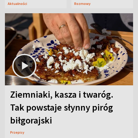
ulice
ją w Lublinie
Aktualności
Rozmowy
Ziemniaki, kasza i twaróg.
Tak powstaje słynny piróg
biłgorajski
Przepisy