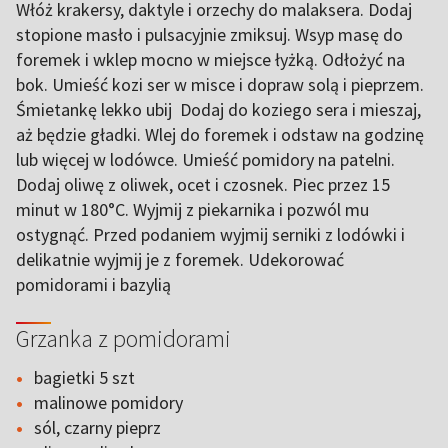
Włóż krakersy, daktyle i orzechy do malaksera. Dodaj
stopione masło i pulsacyjnie zmiksuj. Wsyp masę do
foremek i wklep mocno w miejsce łyżką. Odłożyć na
bok. Umieść kozi ser w misce i dopraw solą i pieprzem.
Śmietankę lekko ubij Dodaj do koziego sera i mieszaj,
aż będzie gładki. Wlej do foremek i odstaw na godzinę
lub więcej w lodówce. Umieść pomidory na patelni.
Dodaj oliwę z oliwek, ocet i czosnek. Piec przez 15
minut w 180°C. Wyjmij z piekarnika i pozwól mu
ostygnąć. Przed podaniem wyjmij serniki z lodówki i
delikatnie wyjmij je z foremek. Udekorować
pomidorami i bazylią
Grzanka z pomidorami
bagietki 5 szt
malinowe pomidory
sól, czarny pieprz