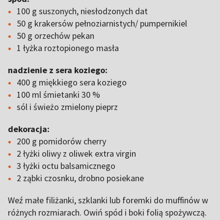
100 g suszonych, niesłodzonych dat
50 g krakersów pełnoziarnistych/ pumpernikiel
50 g orzechów pekan
1 łyżka roztopionego masła
nadzienie z sera koziego:
400 g miękkiego sera koziego
100 ml śmietanki 30 %
sól i świeżo zmielony pieprz
dekoracja:
200 g pomidorów cherry
2 łyżki oliwy z oliwek extra virgin
3 łyżki octu balsamicznego
2 ząbki czosnku, drobno posiekane
Weź małe filiżanki, szklanki lub foremki do muffinów w
różnych rozmiarach. Owiń spód i boki folią spożywczą.