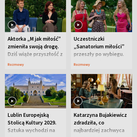
Aktorka „M jak miłość”
Uczestniczki
zmieniła swoją drogę.
„Sanatorium miłości”
Dziś wiąże przyszłość z
przeszły po wybiegu.
neurobiologią
Te stylizacje
Rozmowy
Rozmowy
przyciągały wzrok
Lublin Europejską
Katarzyna Bujakiewicz
Stolicą Kultury 2029.
zdradziła, co
Sztuka wychodzi na
najbardziej zachwyca