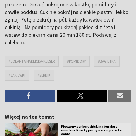
pieprzem. Dorzuć pokrojone w kostkę pomidory i
chwilę podduś. Cukinię pokrój na cienkie plastry i lekko
zgriluj. Fetę przekrój na pół, każdy kawałek owiń
cukinią . Na pomidory poukładaj pakieciki z fetą i
wstaw do piekarnika na 20 min 180 st. Podawaj z
chlebem.
#JOLANTA NAKLICKA-KLESER
#POMIDORY
#BAGIETKA
#SAKIEWKI
#SERNIK
Więcej na ten temat
Pieczony ser koryciński na buraku z
miodem. Prosty pomysł na wyraziste
danie