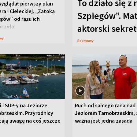
To działo się z
wyglądał pierwszy plan
ra i Cieleckiej. „Zatoka
Szpiegów”. Mat
gów” od razu ich
aktorski sekret
oczyła
wy
Rozmowy
i i SUP-y na Jeziorze
Ruch od samego rana nad
obrzeskim. Przyrodnicy
Jeziorem Tarnobrzeskim, 
cają uwagę na coś jeszcze
ważna jest jedna zasada