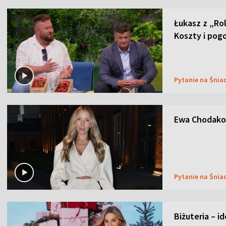
Łukasz z „Ro
Koszty i pog
Pytanie na Śnia
Ewa Chodakow
Pytanie na Śnia
Biżuteria – i