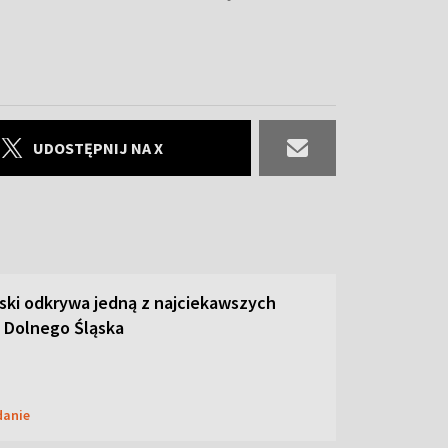
UDOSTĘPNIJ NA X
ski odkrywa jedną z najciekawszych
 Dolnego Śląska
danie