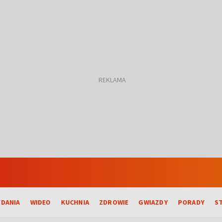
DANIA
WIDEO
KUCHNIA
ZDROWIE
GWIAZDY
PORADY
S