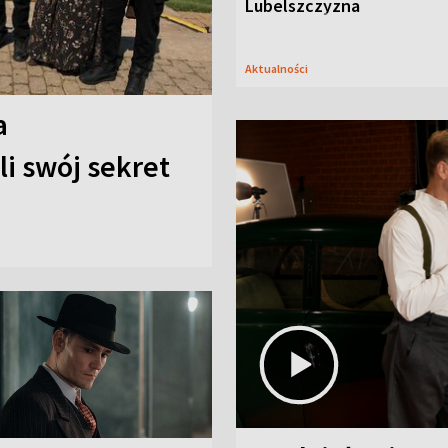
Lubelszczyzna
Aktualności
a
i swój sekret