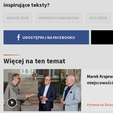
inspirujące teksty?
#LEPSZE ŻYCIE
#TERAPEUTYCZNA MUZYKA
#SZCZĘŚCIE
UDOSTĘPNIJ NA FACEBOOKU
Więcej na ten temat
Marek Krajew
miejscowości
Pytanie na Śnia