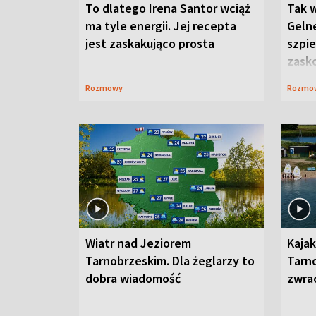
To dlatego Irena Santor wciąż
Tak 
ma tyle energii. Jej recepta
Gelne
jest zaskakująco prosta
szpie
zask
Rozmowy
Rozmo
Wiatr nad Jeziorem
Kajak
Tarnobrzeskim. Dla żeglarzy to
Tarn
dobra wiadomość
zwra