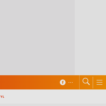
...
TYL