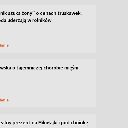
lnik szuka żony” o cenach truskawek.
oda uderzają w rolników
danie
ska o tajemniczej chorobie mięśni
danie
dealny prezent na Mikołajki i pod choinkę