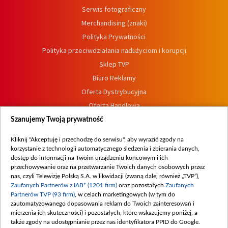
Serwis fotograficzny
Merchandising (znaki)
Polityka Prywatności
Polityka przeciwdziałania nadużyciom i korupcji
Sklep TVP
Biuro Reklamy
Oferta Dystrybucyjna
Oferta Handlowa
Dostępność
Szanujemy Twoją prywatność
Moje zgody
Kliknij "Akceptuję i przechodzę do serwisu", aby wyrazić zgody na
Procedura zgłoszeń wewnętrznych
korzystanie z technologii automatycznego śledzenia i zbierania danych,
dostęp do informacji na Twoim urządzeniu końcowym i ich
przechowywanie oraz na przetwarzanie Twoich danych osobowych przez
nas, czyli Telewizję Polską S.A. w likwidacji (zwaną dalej również „TVP”),
Zaufanych Partnerów z IAB* (1201 firm)
oraz pozostałych
Zaufanych
Partnerów TVP (93 firm)
, w celach marketingowych (w tym do
zautomatyzowanego dopasowania reklam do Twoich zainteresowań i
mierzenia ich skuteczności) i pozostałych, które wskazujemy poniżej, a
także zgody na udostępnianie przez nas identyfikatora PPID do Google.