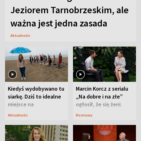
Jeziorem Tarnobrzeskim, ale
ważna jest jedna zasada
Aktualności
Kiedyś wydobywano tu
Marcin Korcz z serialu
siarkę. Dziś to idealne
„Na dobre i na złe”
miejsce na
ogłosił, że się żeni.
wypoczynek
Zdradził, co zmienił
Aktualności
Rozmowy
syn