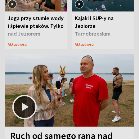
Joga przy szumie wody
Kajaki i SUP-y na
i śpiewie ptaków. Tylko
Jeziorze
nad Jeziorem
Tarnobrzeskim.
Tarnobrzeskim
Przyrodnicy zwracają
Aktualności
Aktualności
uwagę na coś jeszcze
Ruch od samego rana nad