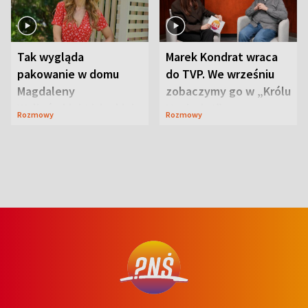
Tak wygląda
Marek Kondrat wraca
pakowanie w domu
do TVP. We wrześniu
Magdaleny
zobaczymy go w „Królu
Waligórskiej-Lisieckiej.
Maciusiu I”
Rozmowy
Rozmowy
Mąż nie odpuszcza