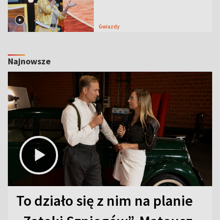
Gwiazdy
Najnowsze
To działo się z nim na planie