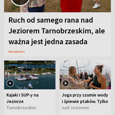
Ruch od samego rana nad
Jeziorem Tarnobrzeskim, ale
ważna jest jedna zasada
Aktualności
Kajaki i SUP-y na
Joga przy szumie wody
Jeziorze
i śpiewie ptaków. Tylko
Tarnobrzeskim.
nad Jeziorem
Przyrodnicy zwracają
Tarnobrzeskim