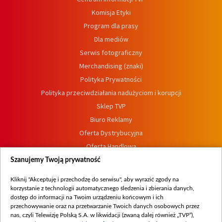
Komisja Etyki
Program dla prasy
Dla mediów
Serwis fotograficzny
Merchandising (znaki)
Polityka Prywatności
Polityka przeciwdziałania nadużyciom i korupcji
Sklep TVP
Biuro Reklamy
Oferta Dystrybucyjna
Oferta Handlowa
Dostępność
Szanujemy Twoją prywatność
Moje zgody
Kliknij "Akceptuję i przechodzę do serwisu", aby wyrazić zgody na
Procedura zgłoszeń wewnętrznych
korzystanie z technologii automatycznego śledzenia i zbierania danych,
dostęp do informacji na Twoim urządzeniu końcowym i ich
przechowywanie oraz na przetwarzanie Twoich danych osobowych przez
nas, czyli Telewizję Polską S.A. w likwidacji (zwaną dalej również „TVP”),