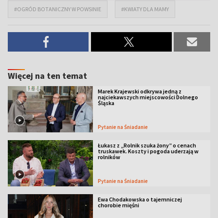
#OGRÓD BOTANICZNY W POWSINIE
#KWIATY DLA MAMY
Więcej na ten temat
Marek Krajewski odkrywa jedną z
najciekawszych miejscowości Dolnego
Śląska
Pytanie na Śniadanie
Łukasz z „Rolnik szuka żony” o cenach
truskawek. Koszty i pogoda uderzają w
rolników
Pytanie na Śniadanie
Ewa Chodakowska o tajemniczej
chorobie mięśni