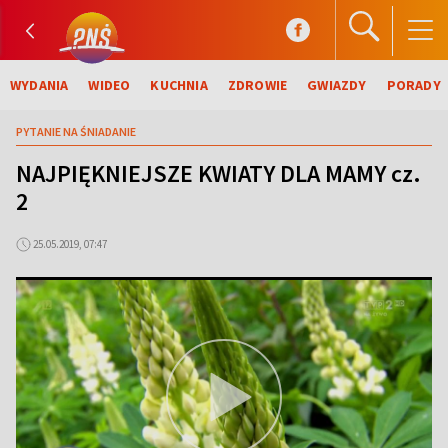
WYDANIA
WIDEO
KUCHNIA
ZDROWIE
GWIAZDY
PORADY
PYTANIE NA ŚNIADANIE
NAJPIĘKNIEJSZE KWIATY DLA MAMY cz.
2
25.05.2019, 07:47