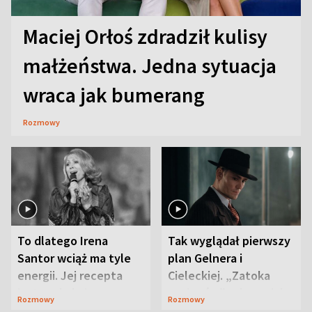
Maciej Orłoś zdradził kulisy
małżeństwa. Jedna sytuacja
wraca jak bumerang
Rozmowy
To dlatego Irena
Tak wyglądał pierwszy
Santor wciąż ma tyle
plan Gelnera i
energii. Jej recepta
Cieleckiej. „Zatoka
jest zaskakująco
szpiegów” od razu ich
Rozmowy
Rozmowy
prosta
zaskoczyła