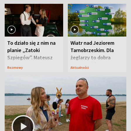
To działo się z nim na
Wiatr nad Jeziorem
planie „Zatoki
Tarnobrzeskim. Dla
Szpiegów”. Mateusz
żeglarzy to dobra
Janicki odsłonił
wiadomość
Rozmowy
Aktualności
aktorski sekret