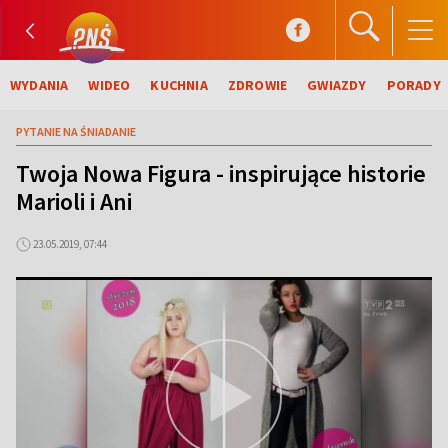
WYDANIA
WIDEO
KUCHNIA
ZDROWIE
GWIAZDY
PORADY
PYTANIE NA ŚNIADANIE
Twoja Nowa Figura - inspirujące historie
Marioli i Ani
23.05.2019, 07:44