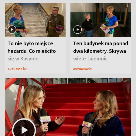
To nie było miejsce
Ten budynek ma ponad
hazardu. Co mieściło
dwa kilometry. Skrywa
się w Kasynie
wiele tajemnic
Oficerskim?
Aktualności
Aktualności