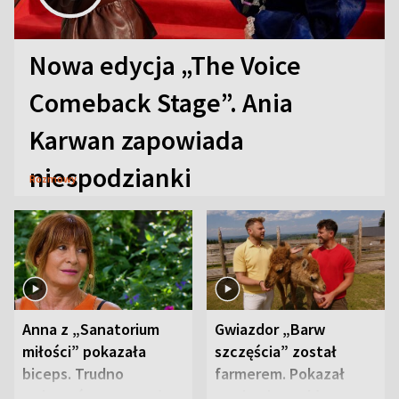
Nowa edycja „The Voice
Comeback Stage”. Ania
Karwan zapowiada
niespodzianki
Rozmowy
Anna z „Sanatorium
Gwiazdor „Barw
miłości” pokazała
szczęścia” został
biceps. Trudno
farmerem. Pokazał
uwierzyć, co przeszła
swoje niezwykłe