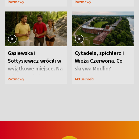
Rozmowy
Rozmowy
wcześniej
ranczo
Gąsiewska i
Cytadela, spichlerz i
Sołtysiewicz wrócili w
Wieża Czerwona. Co
wyjątkowe miejsce. Na
skrywa Modlin?
szlaku czekał
Rozmowy
Aktualności
niedźwiedź