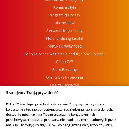
Komisja Etyki
Program dla prasy
Dla mediów
Serwis fotograficzny
Merchandising (znaki)
Polityka Prywatności
Polityka przeciwdziałania nadużyciom i korupcji
Sklep TVP
Biuro Reklamy
Oferta Dystrybucyjna
Oferta Handlowa
Dostępność
Szanujemy Twoją prywatność
Moje zgody
Kliknij "Akceptuję i przechodzę do serwisu", aby wyrazić zgody na
Procedura zgłoszeń wewnętrznych
korzystanie z technologii automatycznego śledzenia i zbierania danych,
dostęp do informacji na Twoim urządzeniu końcowym i ich
przechowywanie oraz na przetwarzanie Twoich danych osobowych przez
nas, czyli Telewizję Polską S.A. w likwidacji (zwaną dalej również „TVP”),