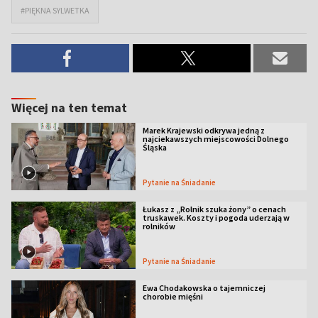
#PIĘKNA SYLWETKA
Więcej na ten temat
Marek Krajewski odkrywa jedną z
najciekawszych miejscowości Dolnego
Śląska
Pytanie na Śniadanie
Łukasz z „Rolnik szuka żony” o cenach
truskawek. Koszty i pogoda uderzają w
rolników
Pytanie na Śniadanie
Ewa Chodakowska o tajemniczej
chorobie mięśni