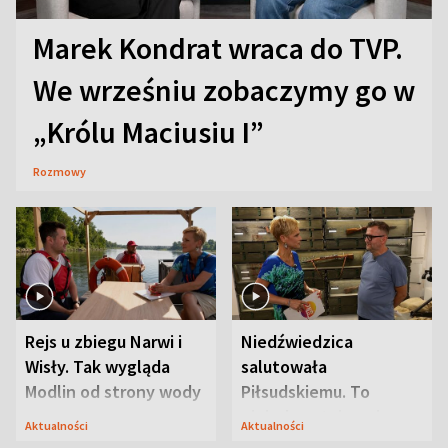
Marek Kondrat wraca do TVP.
We wrześniu zobaczymy go w
„Królu Maciusiu I”
Rozmowy
Rejs u zbiegu Narwi i
Niedźwiedzica
Wisły. Tak wygląda
salutowała
Modlin od strony wody
Piłsudskiemu. To
niejedyna tajemnica
Aktualności
Aktualności
Modlina