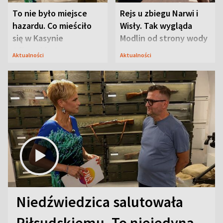
To nie było miejsce
Rejs u zbiegu Narwi i
hazardu. Co mieściło
Wisły. Tak wygląda
się w Kasynie
Modlin od strony wody
Oficerskim?
Aktualności
Aktualności
Niedźwiedzica salutowała
Piłsudskiemu. To niejedyna