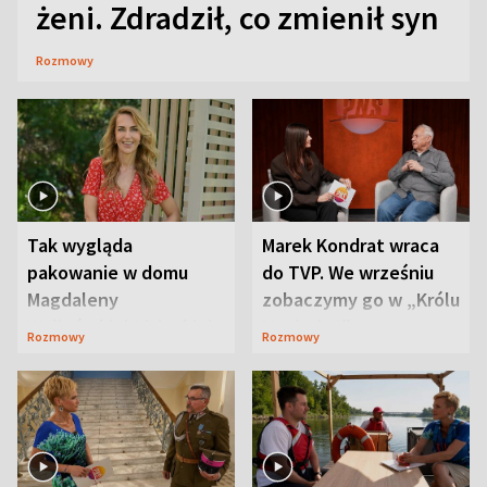
żeni. Zdradził, co zmienił syn
Rozmowy
Tak wygląda
Marek Kondrat wraca
pakowanie w domu
do TVP. We wrześniu
Magdaleny
zobaczymy go w „Królu
Waligórskiej-Lisieckiej.
Maciusiu I”
Rozmowy
Rozmowy
Mąż nie odpuszcza