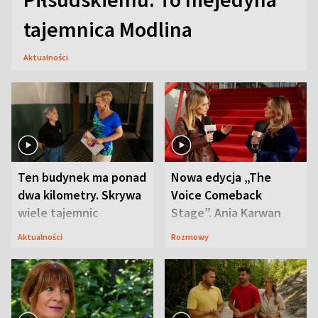
tajemnica Modlina
Aktualności
Ten budynek ma ponad
Nowa edycja „The
dwa kilometry. Skrywa
Voice Comeback
wiele tajemnic
Stage”. Ania Karwan
zapowiada
Aktualności
Rozmowy
niespodzianki