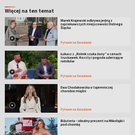
Więcej na ten temat
Marek Krajewski odkrywa jedną z
najciekawszych miejscowości Dolnego
Śląska
Pytanie na Śniadanie
Łukasz z „Rolnik szuka żony” o cenach
truskawek. Koszty i pogoda uderzają w
rolników
Pytanie na Śniadanie
Ewa Chodakowska o tajemniczej
chorobie mięśni
Pytanie na Śniadanie
Biżuteria – idealny prezent na Mikołajki i
pod choinkę