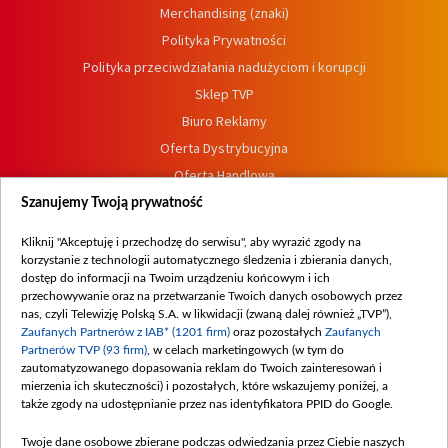
Merchandising (znaki)
Polityka Prywatności
Polityka przeciwdziałania nadużyciom i korupcji
Sklep TVP
Biuro Reklamy
Oferta Dystrybucyjna
Oferta Handlowa
Dostępność
Szanujemy Twoją prywatność
Moje zgody
Kliknij "Akceptuję i przechodzę do serwisu", aby wyrazić zgody na
Procedura zgłoszeń wewnętrznych
korzystanie z technologii automatycznego śledzenia i zbierania danych,
dostęp do informacji na Twoim urządzeniu końcowym i ich
przechowywanie oraz na przetwarzanie Twoich danych osobowych przez
nas, czyli Telewizję Polską S.A. w likwidacji (zwaną dalej również „TVP”),
Zaufanych Partnerów z IAB* (1201 firm)
oraz pozostałych
Zaufanych
Partnerów TVP (93 firm)
, w celach marketingowych (w tym do
zautomatyzowanego dopasowania reklam do Twoich zainteresowań i
mierzenia ich skuteczności) i pozostałych, które wskazujemy poniżej, a
także zgody na udostępnianie przez nas identyfikatora PPID do Google.
Twoje dane osobowe zbierane podczas odwiedzania przez Ciebie naszych