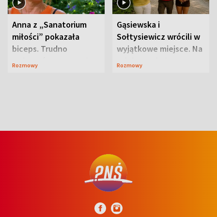
Anna z „Sanatorium
Gąsiewska i
miłości” pokazała
Sołtysiewicz wrócili w
biceps. Trudno
wyjątkowe miejsce. Na
uwierzyć, co przeszła
szlaku czekał
Rozmowy
Rozmowy
wcześniej
niedźwiedź