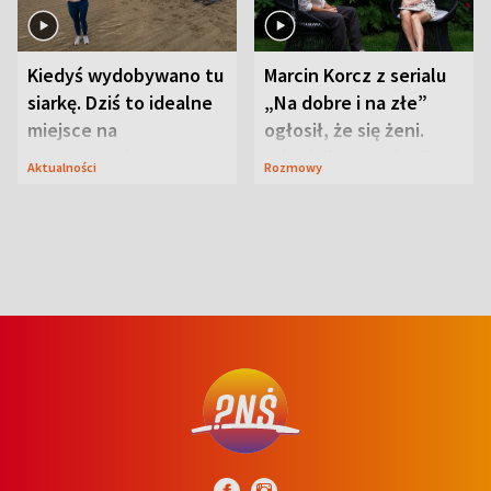
Kiedyś wydobywano tu
Marcin Korcz z serialu
siarkę. Dziś to idealne
„Na dobre i na złe”
miejsce na
ogłosił, że się żeni.
wypoczynek
Zdradził, co zmienił
Aktualności
Rozmowy
syn