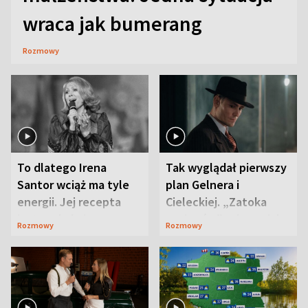
wraca jak bumerang
Rozmowy
To dlatego Irena
Tak wyglądał pierwszy
Santor wciąż ma tyle
plan Gelnera i
energii. Jej recepta
Cieleckiej. „Zatoka
jest zaskakująco
szpiegów” od razu ich
Rozmowy
Rozmowy
prosta
zaskoczyła