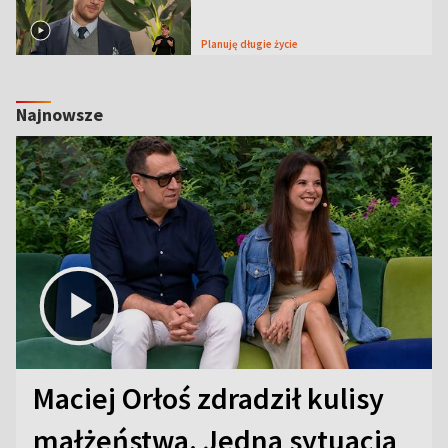
Planuję długie życie
Najnowsze
Maciej Orłoś zdradził kulisy
małżeństwa. Jedna sytuacja