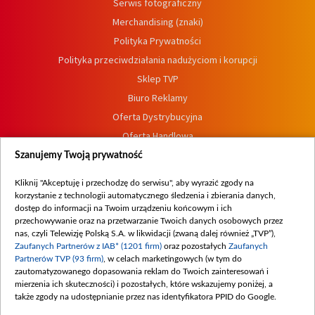
Serwis fotograficzny
Merchandising (znaki)
Polityka Prywatności
Polityka przeciwdziałania nadużyciom i korupcji
Sklep TVP
Biuro Reklamy
Oferta Dystrybucyjna
Oferta Handlowa
Dostępność
Szanujemy Twoją prywatność
Moje zgody
Kliknij "Akceptuję i przechodzę do serwisu", aby wyrazić zgody na
Procedura zgłoszeń wewnętrznych
korzystanie z technologii automatycznego śledzenia i zbierania danych,
dostęp do informacji na Twoim urządzeniu końcowym i ich
przechowywanie oraz na przetwarzanie Twoich danych osobowych przez
nas, czyli Telewizję Polską S.A. w likwidacji (zwaną dalej również „TVP”),
Zaufanych Partnerów z IAB* (1201 firm)
oraz pozostałych
Zaufanych
Partnerów TVP (93 firm)
, w celach marketingowych (w tym do
zautomatyzowanego dopasowania reklam do Twoich zainteresowań i
mierzenia ich skuteczności) i pozostałych, które wskazujemy poniżej, a
także zgody na udostępnianie przez nas identyfikatora PPID do Google.