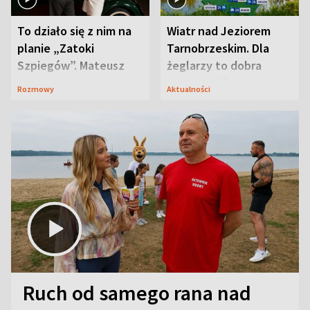
To działo się z nim na
Wiatr nad Jeziorem
planie „Zatoki
Tarnobrzeskim. Dla
Szpiegów”. Mateusz
żeglarzy to dobra
Janicki odsłonił
wiadomość
Rozmowy
Aktualności
aktorski sekret
Ruch od samego rana nad