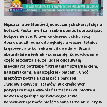
Mężczyzna ze Stanów Zjednoczonych skarżył się na
ból szyi. Postanowił sam sobie pomóc i porozciągać
bolące miejsce. W wyniku dużego ucisku ręką
doprowadził jednak do pęknięcia ważnej tętnicy
kręgowej, a w konsekwencji do udaru. Brzmi
absurdalnie a jednak - zdarza się. Zdecydowanie
częściej zdarza się, że ludzie odczuwają
nieodpartą potrzebę “strzelania” szyją/karkiem,
nadgarstkami, a najczęściej - palcami. Choć
niektórzy potrafią trzaskać z bardziej
,,widowiskowych” stawów. W określonych
pozycjach mogą wywołać strzał barku, biodra a
nawet kręgosłupa lędźwiowego! Jakie
konsekwencje może nieść za sobą strzelanie, czy w