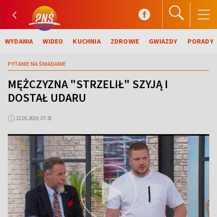
WYDANIA
WIDEO
KUCHNIA
ZDROWIE
GWIAZDY
PORADY
PYTANIE NA ŚNIADANIE
MĘŻCZYZNA "STRZELIŁ" SZYJĄ I
DOSTAŁ UDARU
22.05.2019, 07:31