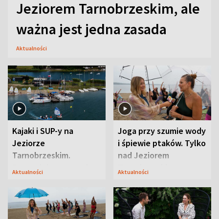
Jeziorem Tarnobrzeskim, ale
ważna jest jedna zasada
Aktualności
Kajaki i SUP-y na
Joga przy szumie wody
Jeziorze
i śpiewie ptaków. Tylko
Tarnobrzeskim.
nad Jeziorem
Przyrodnicy zwracają
Tarnobrzeskim
Aktualności
Aktualności
uwagę na coś jeszcze