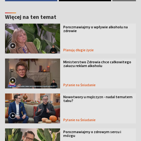
Więcej na ten temat
Porozmawiajmy o wpływie alkoholu na
zdrowie
Planuję długie życie
Ministerstwo Zdrowia chce całkowitego
zakazu reklam alkoholu
Pytanie na Śniadanie
Nowotwory u mężczyzn - nadal tematem
tabu?
Pytanie na Śniadanie
Porozmawiajmy o zdrowym sercu i
mózgu