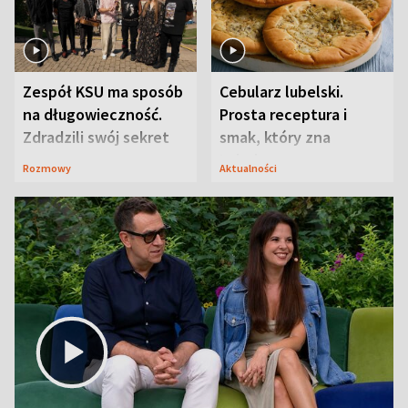
Zespół KSU ma sposób
Cebularz lubelski.
na długowieczność.
Prosta receptura i
Zdradzili swój sekret
smak, który zna
Lubelszczyzna
Rozmowy
Aktualności