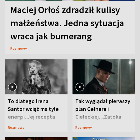
Maciej Orłoś zdradził kulisy
małżeństwa. Jedna sytuacja
wraca jak bumerang
Rozmowy
To dlatego Irena
Tak wyglądał pierwszy
Santor wciąż ma tyle
plan Gelnera i
energii. Jej recepta
Cieleckiej. „Zatoka
jest zaskakująco
szpiegów” od razu ich
Rozmowy
Rozmowy
prosta
zaskoczyła