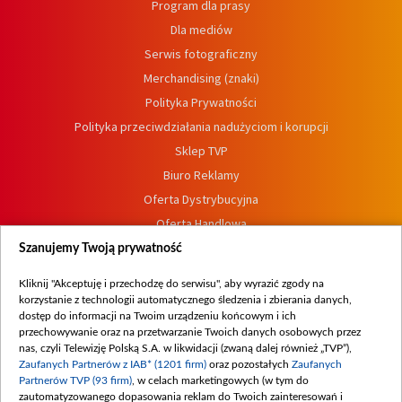
Program dla prasy
Dla mediów
Serwis fotograficzny
Merchandising (znaki)
Polityka Prywatności
Polityka przeciwdziałania nadużyciom i korupcji
Sklep TVP
Biuro Reklamy
Oferta Dystrybucyjna
Oferta Handlowa
Dostępność
Szanujemy Twoją prywatność
Moje zgody
Kliknij "Akceptuję i przechodzę do serwisu", aby wyrazić zgody na
Procedura zgłoszeń wewnętrznych
korzystanie z technologii automatycznego śledzenia i zbierania danych,
dostęp do informacji na Twoim urządzeniu końcowym i ich
przechowywanie oraz na przetwarzanie Twoich danych osobowych przez
nas, czyli Telewizję Polską S.A. w likwidacji (zwaną dalej również „TVP”),
Zaufanych Partnerów z IAB* (1201 firm)
oraz pozostałych
Zaufanych
Partnerów TVP (93 firm)
, w celach marketingowych (w tym do
zautomatyzowanego dopasowania reklam do Twoich zainteresowań i