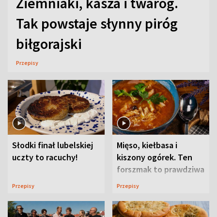
Ziemniaki, kasza i twaróg.
Tak powstaje słynny piróg
biłgorajski
Przepisy
Słodki finał lubelskiej
Mięso, kiełbasa i
uczty to racuchy!
kiszony ogórek. Ten
forszmak to prawdziwa
uczta
Przepisy
Przepisy