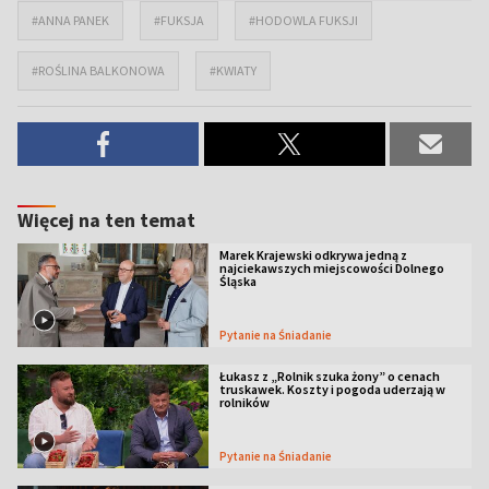
#ANNA PANEK
#FUKSJA
#HODOWLA FUKSJI
#ROŚLINA BALKONOWA
#KWIATY
Więcej na ten temat
Marek Krajewski odkrywa jedną z
najciekawszych miejscowości Dolnego
Śląska
Pytanie na Śniadanie
Łukasz z „Rolnik szuka żony” o cenach
truskawek. Koszty i pogoda uderzają w
rolników
Pytanie na Śniadanie