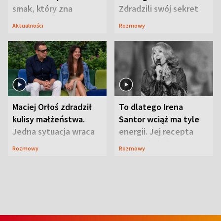
smak, który zna
Zdradzili swój sekret
Lubelszczyzna
Aktualności
Rozmowy
Maciej Orłoś zdradził
To dlatego Irena
kulisy małżeństwa.
Santor wciąż ma tyle
Jedna sytuacja wraca
energii. Jej recepta
jak bumerang
jest zaskakująco
Rozmowy
Rozmowy
prosta