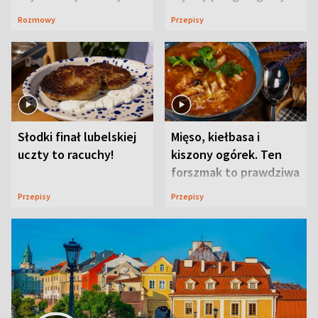
ją w Lublinie
Rozmowy
Przepisy
Słodki finał lubelskiej
Mięso, kiełbasa i
uczty to racuchy!
kiszony ogórek. Ten
forszmak to prawdziwa
uczta
Przepisy
Przepisy