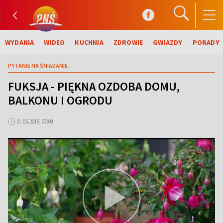
WYDANIA
WIDEO
KUCHNIA
ZDROWIE
GWIAZDY
PORADY
PYTANIE NA ŚNIADANIE
FUKSJA - PIĘKNA OZDOBA DOMU,
BALKONU I OGRODU
21.05.2019, 07:08