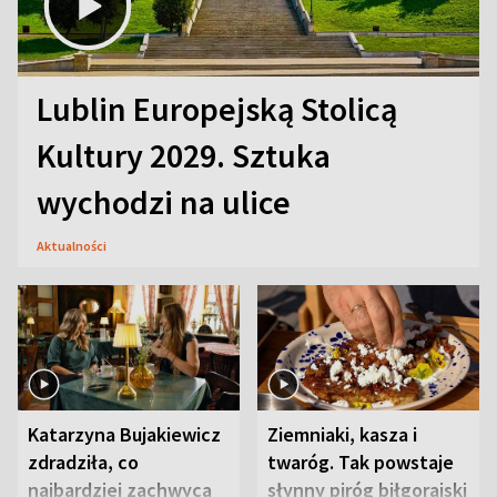
Lublin Europejską Stolicą
Kultury 2029. Sztuka
wychodzi na ulice
Aktualności
Katarzyna Bujakiewicz
Ziemniaki, kasza i
zdradziła, co
twaróg. Tak powstaje
najbardziej zachwyca
słynny piróg biłgorajski