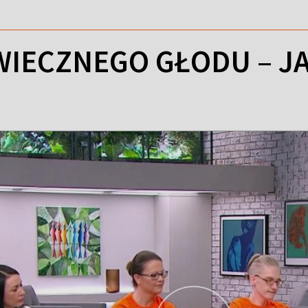
IECZNEGO GŁODU – JAK