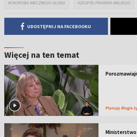
#CHOROBA WIECZNEGO GŁODU
#ZESPÓŁ PRADERA-WILLIEGO
UDOSTĘPNIJ NA FACEBOOKU
Więcej na ten temat
Porozmawiajm
Planuję długie ż
Ministerstwo