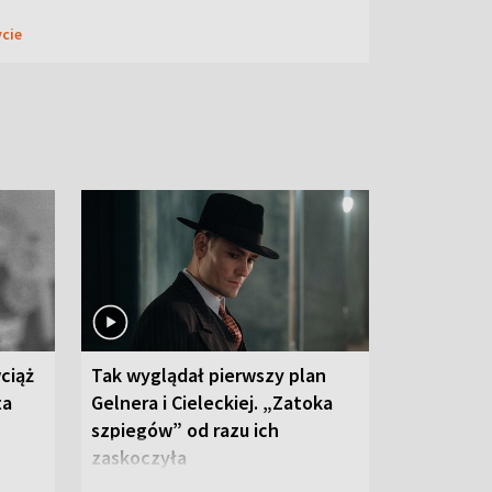
ycie
ciąż
Tak wyglądał pierwszy plan
ta
Gelnera i Cieleckiej. „Zatoka
szpiegów” od razu ich
zaskoczyła