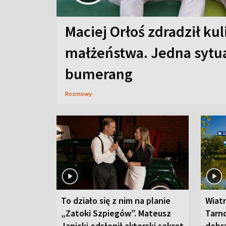
Maciej Orłoś zdradził kul
małżeństwa. Jedna sytua
bumerang
Rozmowy
To działo się z nim na planie
Wiat
„Zatoki Szpiegów”. Mateusz
Tarno
Janicki odsłonił aktorski sekret
dobr