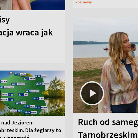
Rozmowy
isy
cja wraca jak
Ruch od sameg
r nad Jeziorem
brzeskim. Dla żeglarzy to
Tarnobrzeskim,
a wiadomość