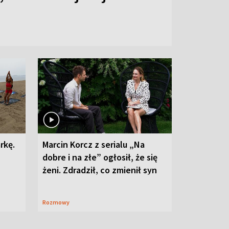
rkę.
Marcin Korcz z serialu „Na
dobre i na złe” ogłosił, że się
żeni. Zdradził, co zmienił syn
Rozmowy