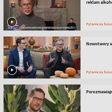
reklam alkoh
Pytanie na Śnia
Nowotwory u
Pytanie na Śnia
Porozmawiaj