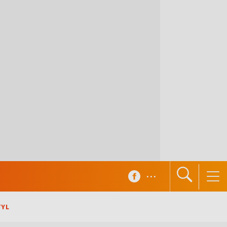
...
TYL