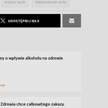
#CIĄGŁY GŁÓD
#NIENATURALNY GŁÓD
UDOSTĘPNIJ NA X
y o wpływie alkoholu na zdrowie
ycie
 Zdrowia chce całkowitego zakazu