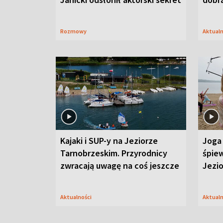
Rozmowy
Aktual
Kajaki i SUP-y na Jeziorze
Joga 
Tarnobrzeskim. Przyrodnicy
śpiew
zwracają uwagę na coś jeszcze
Jezi
Aktualności
Aktual