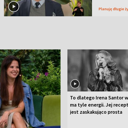
Planuję długie ż
To dlatego Irena Santor w
ma tyle energii. Jej recep
jest zaskakująco prosta