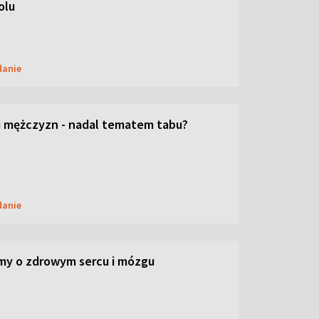
olu
danie
 mężczyzn - nadal tematem tabu?
danie
my o zdrowym sercu i mózgu