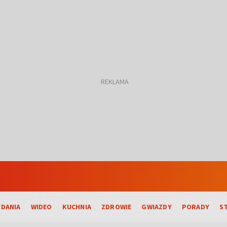
DANIA
WIDEO
KUCHNIA
ZDROWIE
GWIAZDY
PORADY
S