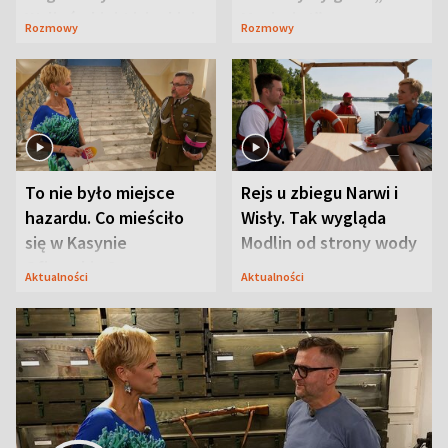
Waligórskiej-Lisieckiej.
Maciusiu I”
Rozmowy
Rozmowy
Mąż nie odpuszcza
To nie było miejsce
Rejs u zbiegu Narwi i
hazardu. Co mieściło
Wisły. Tak wygląda
się w Kasynie
Modlin od strony wody
Oficerskim?
Aktualności
Aktualności