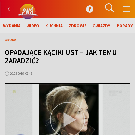
WYDANIA
WIDEO
KUCHNIA
ZDROWIE
GWIAZDY
PORADY
URODA
OPADAJĄCE KĄCIKI UST – JAK TEMU
ZARADZIĆ?
20.05.2019, 07:48