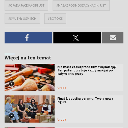
#OPADAJĄCE KĄCIKI UST
#MASAŻ PODNOSZĄCY KĄCIKI UST
#SMUTNY UŚMIECH
#BOTOKS
Więcej na ten temat
Nie masz czasu przed firmową kolacją?
Ten patent uratuje każdy makijaż po
całym dniu pracy
Uroda
Finał 8. edycji programu: Twoja nowa
figura
Uroda