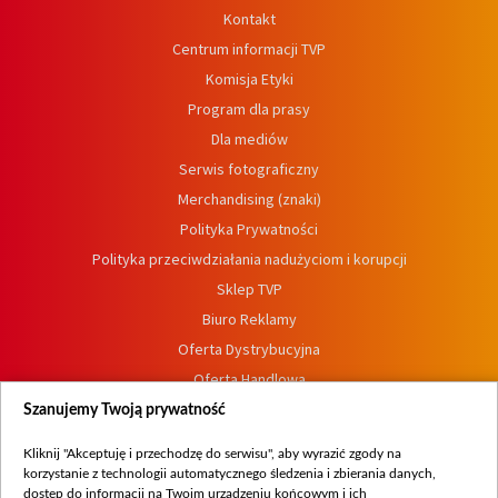
Kontakt
Centrum informacji TVP
Komisja Etyki
Program dla prasy
Dla mediów
Serwis fotograficzny
Merchandising (znaki)
Polityka Prywatności
Polityka przeciwdziałania nadużyciom i korupcji
Sklep TVP
Biuro Reklamy
Oferta Dystrybucyjna
Oferta Handlowa
Dostępność
Szanujemy Twoją prywatność
Moje zgody
Kliknij "Akceptuję i przechodzę do serwisu", aby wyrazić zgody na
Procedura zgłoszeń wewnętrznych
korzystanie z technologii automatycznego śledzenia i zbierania danych,
dostęp do informacji na Twoim urządzeniu końcowym i ich