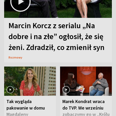
Marcin Korcz z serialu „Na
dobre i na złe” ogłosił, że się
żeni. Zdradził, co zmienił syn
Rozmowy
Tak wygląda
Marek Kondrat wraca
pakowanie w domu
do TVP. We wrześniu
Magdaleny
zobaczymy go w „Królu