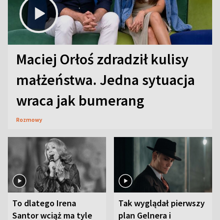
Maciej Orłoś zdradził kulisy
małżeństwa. Jedna sytuacja
wraca jak bumerang
Rozmowy
To dlatego Irena
Tak wyglądał pierwszy
Santor wciąż ma tyle
plan Gelnera i