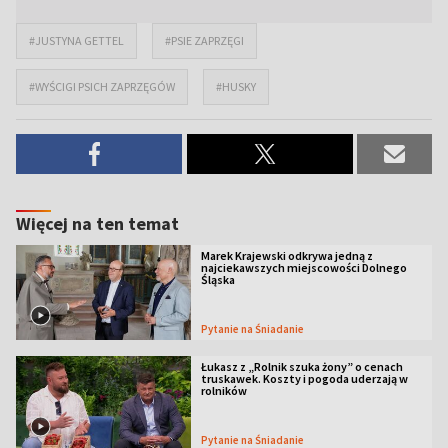
#JUSTYNA GETTEL
#PSIE ZAPRZĘGI
#WYŚCIGI PSICH ZAPRZĘGÓW
#HUSKY
Więcej na ten temat
Marek Krajewski odkrywa jedną z
najciekawszych miejscowości Dolnego
Śląska
Pytanie na Śniadanie
Łukasz z „Rolnik szuka żony” o cenach
truskawek. Koszty i pogoda uderzają w
rolników
Pytanie na Śniadanie