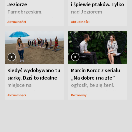
Jeziorze
i śpiewie ptaków. Tylko
Tarnobrzeskim.
nad Jeziorem
Przyrodnicy zwracają
Tarnobrzeskim
Aktualności
Aktualności
uwagę na coś jeszcze
Kiedyś wydobywano tu
Marcin Korcz z serialu
siarkę. Dziś to idealne
„Na dobre i na złe”
miejsce na
ogłosił, że się żeni.
wypoczynek
Zdradził, co zmienił
Aktualności
Rozmowy
syn