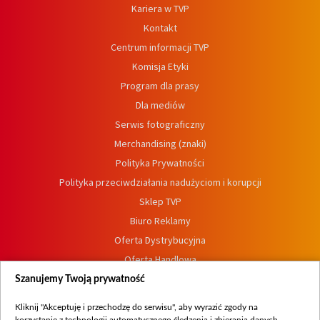
Kariera w TVP
Kontakt
Centrum informacji TVP
Komisja Etyki
Program dla prasy
Dla mediów
Serwis fotograficzny
Merchandising (znaki)
Polityka Prywatności
Polityka przeciwdziałania nadużyciom i korupcji
Sklep TVP
Biuro Reklamy
Oferta Dystrybucyjna
Oferta Handlowa
Dostępność
Szanujemy Twoją prywatność
Moje zgody
Kliknij "Akceptuję i przechodzę do serwisu", aby wyrazić zgody na
Procedura zgłoszeń wewnętrznych