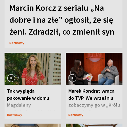
Marcin Korcz z serialu „Na
dobre i na złe” ogłosił, że się
żeni. Zdradził, co zmienił syn
Rozmowy
Tak wygląda
Marek Kondrat wraca
pakowanie w domu
do TVP. We wrześniu
Magdaleny
zobaczymy go w „Królu
Waligórskiej-Lisieckiej.
Maciusiu I”
Rozmowy
Rozmowy
Mąż nie odpuszcza