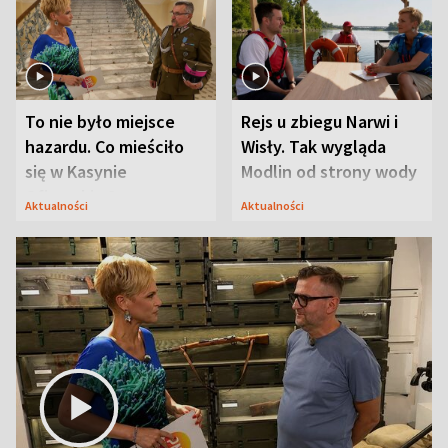
To nie było miejsce
Rejs u zbiegu Narwi i
hazardu. Co mieściło
Wisły. Tak wygląda
się w Kasynie
Modlin od strony wody
Oficerskim?
Aktualności
Aktualności