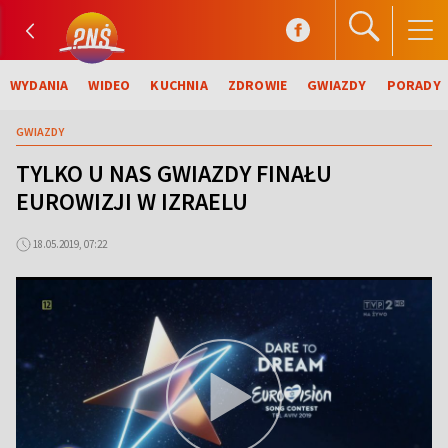
WYDANIA
WIDEO
KUCHNIA
ZDROWIE
GWIAZDY
PORADY
GWIAZDY
TYLKO U NAS GWIAZDY FINAŁU
EUROWIZJI W IZRAELU
18.05.2019, 07:22