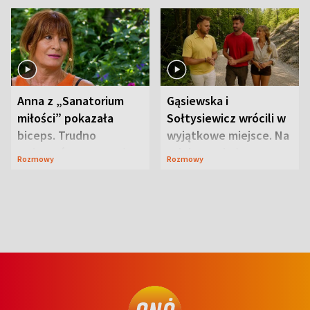
Anna z „Sanatorium
Gąsiewska i
miłości” pokazała
Sołtysiewicz wrócili w
biceps. Trudno
wyjątkowe miejsce. Na
uwierzyć, co przeszła
szlaku czekał
Rozmowy
Rozmowy
wcześniej
niedźwiedź