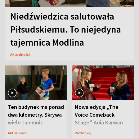
Niedźwiedzica salutowała
Piłsudskiemu. To niejedyna
tajemnica Modlina
Aktualności
Ten budynek ma ponad
Nowa edycja „The
dwa kilometry. Skrywa
Voice Comeback
wiele tajemnic
Stage”. Ania Karwan
zapowiada
Aktualności
Rozmowy
niespodzianki