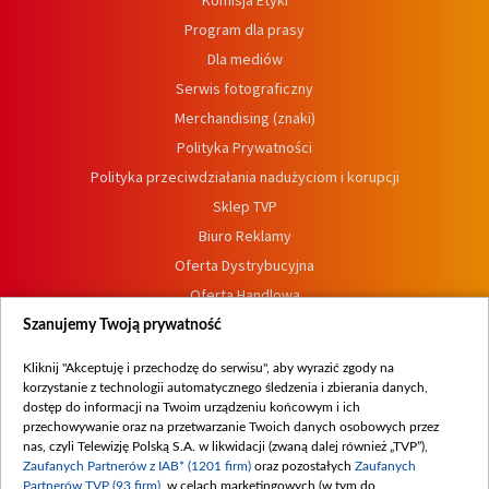
Komisja Etyki
Program dla prasy
Dla mediów
Serwis fotograficzny
Merchandising (znaki)
Polityka Prywatności
Polityka przeciwdziałania nadużyciom i korupcji
Sklep TVP
Biuro Reklamy
Oferta Dystrybucyjna
Oferta Handlowa
Dostępność
Szanujemy Twoją prywatność
Moje zgody
Kliknij "Akceptuję i przechodzę do serwisu", aby wyrazić zgody na
Procedura zgłoszeń wewnętrznych
korzystanie z technologii automatycznego śledzenia i zbierania danych,
dostęp do informacji na Twoim urządzeniu końcowym i ich
przechowywanie oraz na przetwarzanie Twoich danych osobowych przez
nas, czyli Telewizję Polską S.A. w likwidacji (zwaną dalej również „TVP”),
Zaufanych Partnerów z IAB* (1201 firm)
oraz pozostałych
Zaufanych
Partnerów TVP (93 firm)
, w celach marketingowych (w tym do