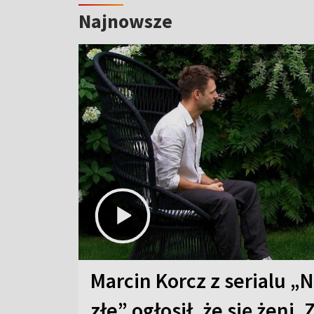
Najnowsze
Marcin Korcz z serialu „N
złe” ogłosił, że się żeni. 