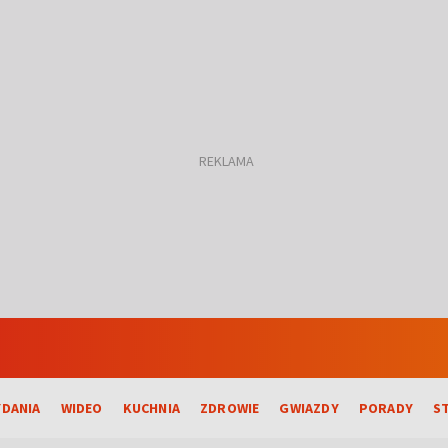
DANIA
WIDEO
KUCHNIA
ZDROWIE
GWIAZDY
PORADY
S