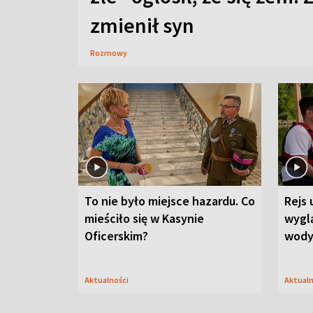
zmienił syn
Rozmowy
To nie było miejsce hazardu. Co
Rejs 
mieściło się w Kasynie
wygl
Oficerskim?
wod
Aktualności
Aktual