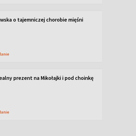
ska o tajemniczej chorobie mięśni
danie
dealny prezent na Mikołajki i pod choinkę
danie