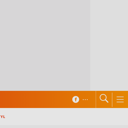
...
TYL