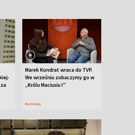
Marek Kondrat wraca do TVP.
iej-
We wrześniu zobaczymy go w
cza
„Królu Maciusiu I”
Rozmowy