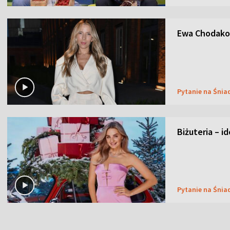
Ewa Chodakow
Pytanie na Śnia
Biżuteria – i
Pytanie na Śnia