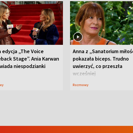
 edycja „The Voice
Anna z „Sanatorium miłoś
back Stage”. Ania Karwan
pokazała biceps. Trudno
wiada niespodzianki
uwierzyć, co przeszła
wcześniej
wy
Rozmowy