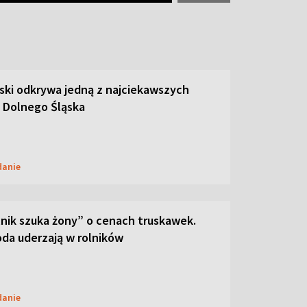
ski odkrywa jedną z najciekawszych
 Dolnego Śląska
danie
lnik szuka żony” o cenach truskawek.
oda uderzają w rolników
danie