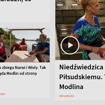
Niedźwiedzica
u zbiegu Narwi i Wisły. Tak
ąda Modlin od strony
Piłsudskiemu. 
y
Modlina
ności
Aktualności