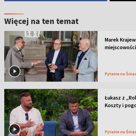
Więcej na ten temat
Marek Krajew
miejscowości
Pytanie na Śnia
Łukasz z „Ro
Koszty i pog
Pytanie na Śnia