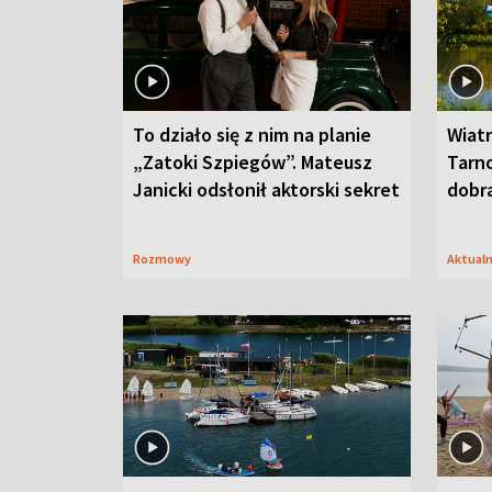
To działo się z nim na planie
Wiat
„Zatoki Szpiegów”. Mateusz
Tarno
Janicki odsłonił aktorski sekret
dobr
Rozmowy
Aktual