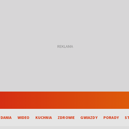
DANIA
WIDEO
KUCHNIA
ZDROWIE
GWIAZDY
PORADY
S