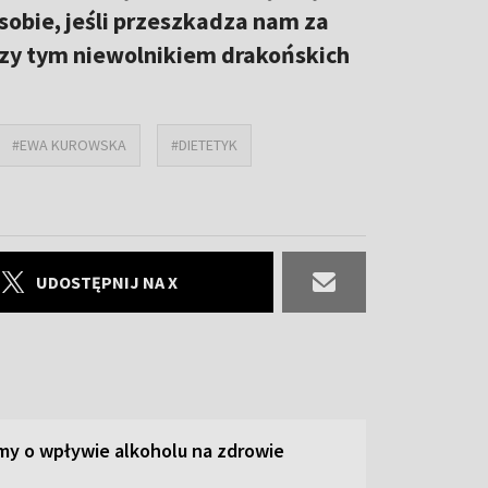
bie, jeśli przeszkadza nam za
rzy tym niewolnikiem drakońskich
#EWA KUROWSKA
#DIETETYK
UDOSTĘPNIJ NA X
y o wpływie alkoholu na zdrowie