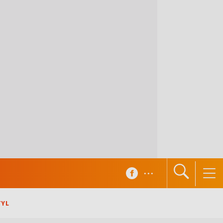
...
TYL