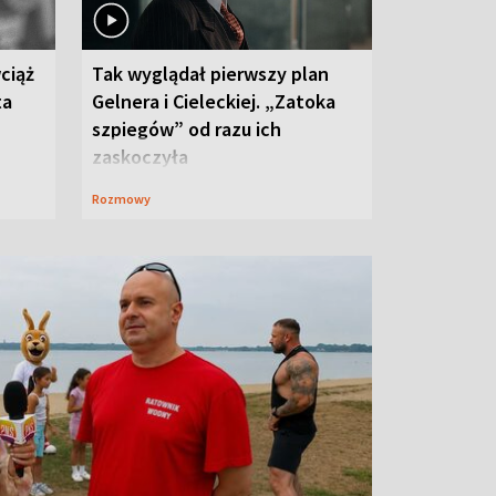
ciąż
Tak wyglądał pierwszy plan
ta
Gelnera i Cieleckiej. „Zatoka
szpiegów” od razu ich
zaskoczyła
Rozmowy