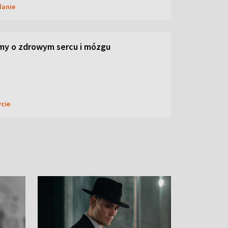
danie
my o zdrowym sercu i mózgu
ycie