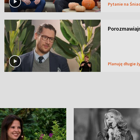
Pytanie na Śnia
Porozmawiaj
Planuję długie ż