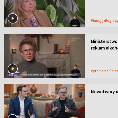
Planuję długie ż
Ministerstwo
reklam alkoh
Pytanie na Śnia
Nowotwory u