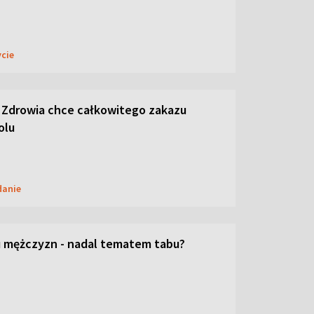
ycie
 Zdrowia chce całkowitego zakazu
olu
danie
 mężczyzn - nadal tematem tabu?