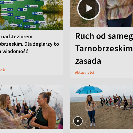
Ruch od sameg
r nad Jeziorem
brzeskim. Dla żeglarzy to
Tarnobrzeskim,
a wiadomość
zasada
ności
Aktualności