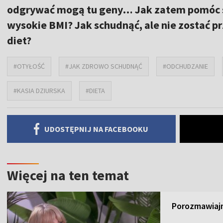
odgrywać mogą tu geny… Jak zatem pomóc so
wysokie BMI? Jak schudnąć, ale nie zostać p
diet?
#OTYŁOŚĆ
#JAK ZDROWO SCHUDNĄĆ
#ODCHUDZANIE
#KASIA DZIURSKA
#DIETA
UDOSTĘPNIJ NA FACEBOOKU
Więcej na ten temat
Porozmawiajm