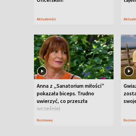
Aktualności
Aktual
Anna z „Sanatorium miłości”
Gwia
pokazała biceps. Trudno
zost
uwierzyć, co przeszła
swoj
wcześniej
Rozmowy
Rozmo