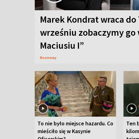
Marek Kondrat wraca do 
wrześniu zobaczymy go 
Maciusiu I”
Rozmowy
To nie było miejsce hazardu. Co
Ten 
mieściło się w Kasynie
kilom
Oficerskim?
taje