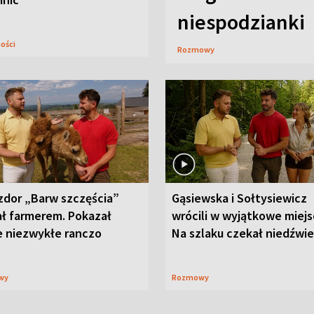
niespodzianki
ności
Rozmowy
zdor „Barw szczęścia”
Gąsiewska i Sołtysiewicz
ał farmerem. Pokazał
wrócili w wyjątkowe miejs
e niezwykłe ranczo
Na szlaku czekał niedźwi
wy
Rozmowy