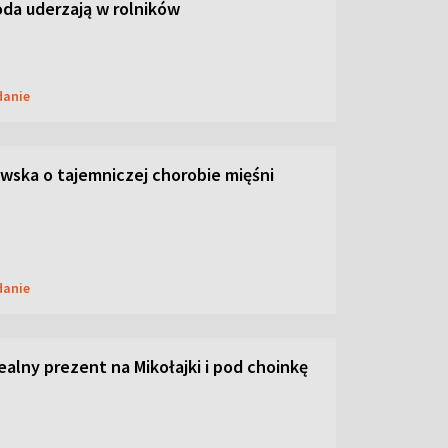
oda uderzają w rolników
danie
ska o tajemniczej chorobie mięśni
danie
dealny prezent na Mikołajki i pod choinkę