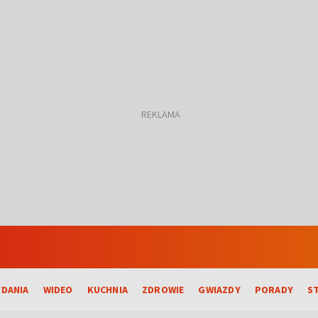
DANIA
WIDEO
KUCHNIA
ZDROWIE
GWIAZDY
PORADY
S