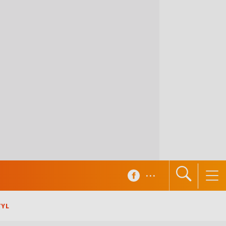
...
TYL