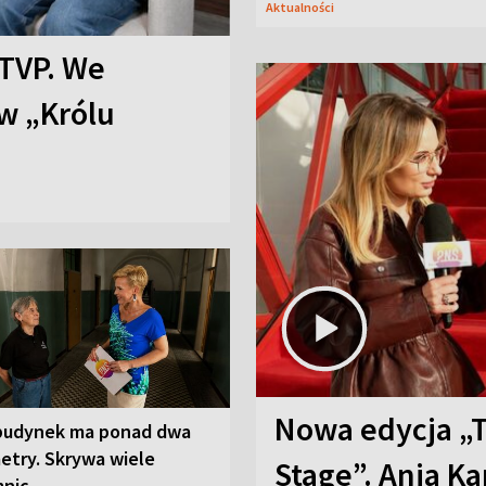
Aktualności
TVP. We
w „Królu
Nowa edycja „
budynek ma ponad dwa
etry. Skrywa wiele
Stage”. Ania K
mnic