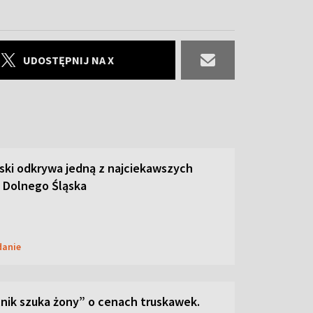
UDOSTĘPNIJ NA X
ski odkrywa jedną z najciekawszych
 Dolnego Śląska
danie
lnik szuka żony” o cenach truskawek.