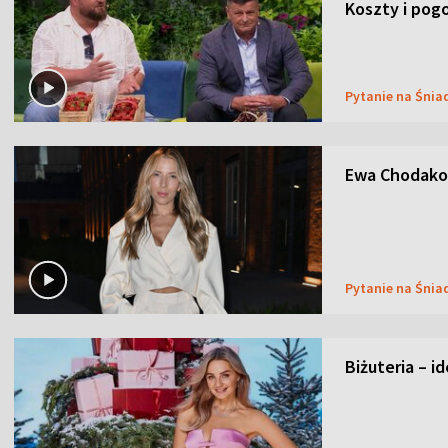
Koszty i pog
Pytanie na Śnia
Ewa Chodakow
Pytanie na Śnia
Biżuteria – i