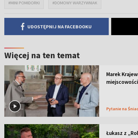
#MINI POMIDORKI
#DOMOWY WARZYWNIAK
UDOSTĘPNIJ NA FACEBOOKU
Więcej na ten temat
Marek Krajew
miejscowości
Pytanie na Śnia
Łukasz z „Ro