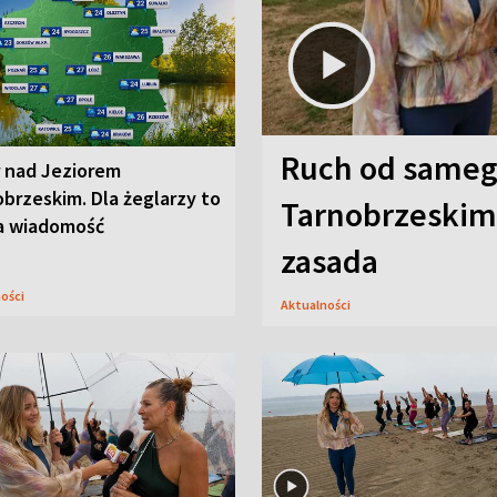
Ruch od sameg
r nad Jeziorem
brzeskim. Dla żeglarzy to
Tarnobrzeskim,
a wiadomość
zasada
ności
Aktualności