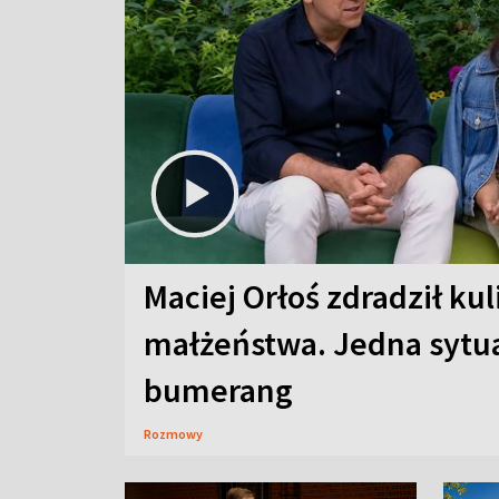
Maciej Orłoś zdradził kul
małżeństwa. Jedna sytua
bumerang
Rozmowy