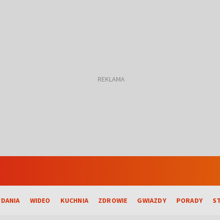
DANIA
WIDEO
KUCHNIA
ZDROWIE
GWIAZDY
PORADY
S