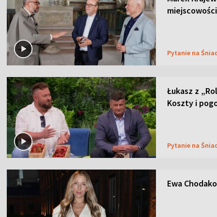
miejscowości
Pytanie na Śnia
Łukasz z „Ro
Koszty i pog
Pytanie na Śnia
Ewa Chodakow