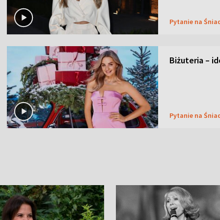
Pytanie na Śnia
Biżuteria – i
Pytanie na Śnia