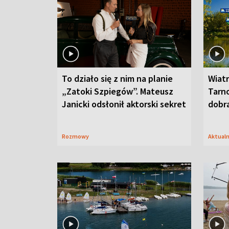
To działo się z nim na planie
Wiat
„Zatoki Szpiegów”. Mateusz
Tarno
Janicki odsłonił aktorski sekret
dobr
Rozmowy
Aktual