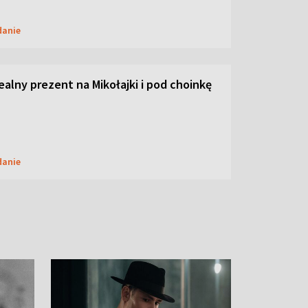
danie
dealny prezent na Mikołajki i pod choinkę
danie