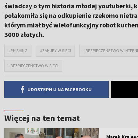
świadczy o tym historia młodej youtuberki, 
połakomiła się na odkupienie rzekomo nietr
którym miał być wielofunkcyjny robot kuchen
3000 złotych.
#PHISHING
#ZAKUPY W SIECI
#BEZPIECZEŃSTWO W INTERN
#BEZPIECZEŃSTWO W SIECI
UDOSTĘPNIJ NA FACEBOOKU
Więcej na ten temat
Marek Krajew