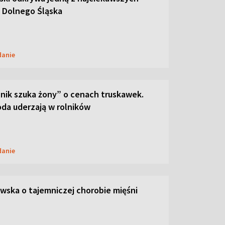
 Dolnego Śląska
danie
lnik szuka żony” o cenach truskawek.
oda uderzają w rolników
danie
ska o tajemniczej chorobie mięśni