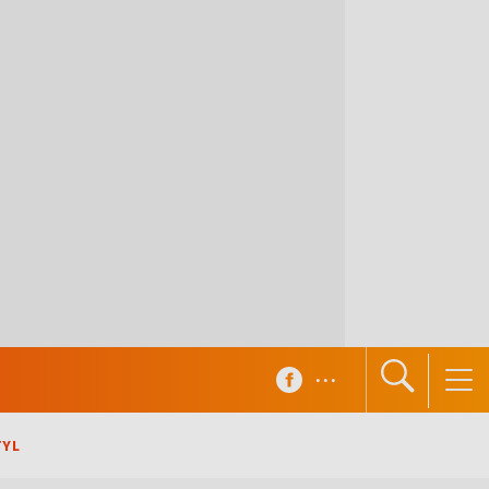
...
TYL