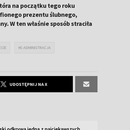
która na początku tego roku
afionego prezentu ślubnego,
ny. W ten właśnie sposób straciła
ECIE
#E-ADMINISTRACJA
UDOSTĘPNIJ NA X
ski odkrywa jedną z najciekawszych