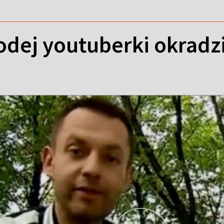
odej youtuberki okradzi