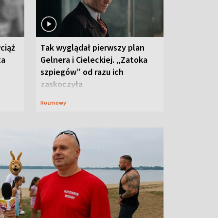
ciąż
Tak wyglądał pierwszy plan
ta
Gelnera i Cieleckiej. „Zatoka
szpiegów” od razu ich
zaskoczyła
Rozmowy