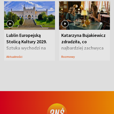
Lublin Europejską
Katarzyna Bujakiewicz
Stolicą Kultury 2029.
zdradziła, co
Sztuka wychodzi na
najbardziej zachwyca
ulice
ją w Lublinie
Aktualności
Rozmowy