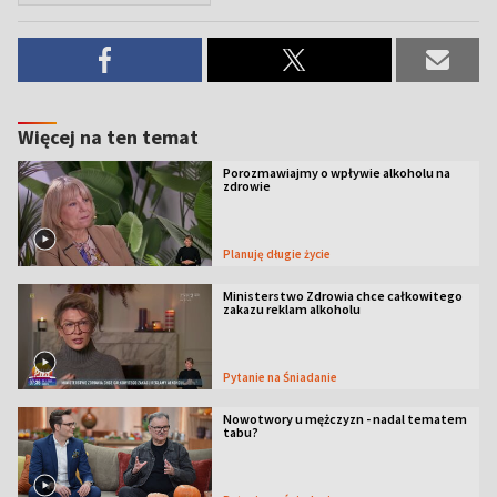
Więcej na ten temat
Porozmawiajmy o wpływie alkoholu na
zdrowie
Planuję długie życie
Ministerstwo Zdrowia chce całkowitego
zakazu reklam alkoholu
Pytanie na Śniadanie
Nowotwory u mężczyzn - nadal tematem
tabu?