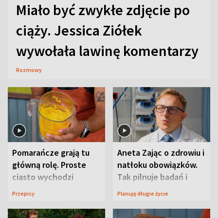
Miało być zwykłe zdjęcie po
ciąży. Jessica Ziółek
wywołała lawinę komentarzy
Rozmowy
Pomarańcze grają tu
Aneta Zając o zdrowiu i
główną rolę. Proste
natłoku obowiązków.
ciasto wychodzi
Tak pilnuje badań i
wyjątkowo wilgotne
wizyt
Przepisy
Planuję długie życie