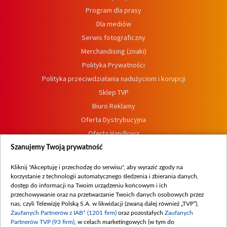
Program dla prasy
Dla mediów
Serwis fotograficzny
Merchandising (znaki)
Polityka Prywatności
Polityka przeciwdziałania nadużyciom i korupcji
Sklep TVP
Biuro Reklamy
Oferta Dystrybucyjna
Oferta Handlowa
Dostępność
Szanujemy Twoją prywatność
Moje zgody
Kliknij "Akceptuję i przechodzę do serwisu", aby wyrazić zgody na
Procedura zgłoszeń wewnętrznych
korzystanie z technologii automatycznego śledzenia i zbierania danych,
dostęp do informacji na Twoim urządzeniu końcowym i ich
przechowywanie oraz na przetwarzanie Twoich danych osobowych przez
nas, czyli Telewizję Polską S.A. w likwidacji (zwaną dalej również „TVP”),
Zaufanych Partnerów z IAB* (1201 firm)
oraz pozostałych
Zaufanych
Partnerów TVP (93 firm)
, w celach marketingowych (w tym do