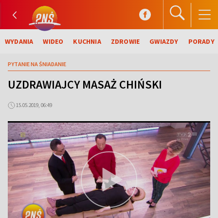
WYDANIA
WIDEO
KUCHNIA
ZDROWIE
GWIAZDY
PORADY
PYTANIE NA ŚNIADANIE
UZDRAWIAJCY MASAŻ CHIŃSKI
15.05.2019, 06:49