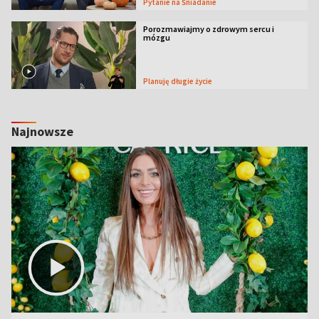
Pytanie na Śniadanie
Porozmawiajmy o zdrowym sercu i
mózgu
Planuję długie życie
Najnowsze