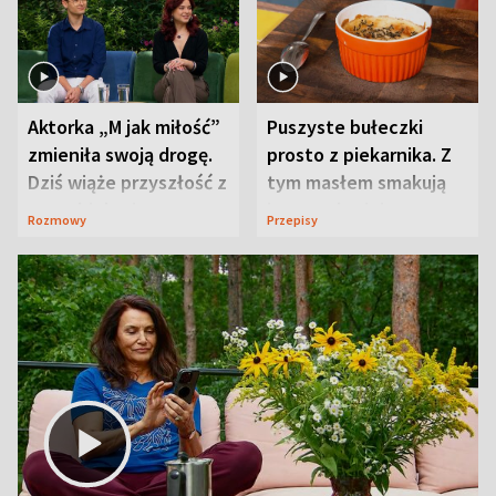
Aktorka „M jak miłość”
Puszyste bułeczki
zmieniła swoją drogę.
prosto z piekarnika. Z
Dziś wiąże przyszłość z
tym masłem smakują
neurobiologią
jeszcze lepiej
Rozmowy
Przepisy