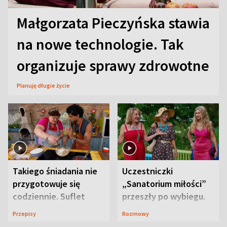
Małgorzata Pieczyńska stawia
na nowe technologie. Tak
organizuje sprawy zdrowotne
Planuję długie życie
Takiego śniadania nie
Uczestniczki
przygotowuje się
„Sanatorium miłości”
codziennie. Suflet
przeszły po wybiegu.
serowy zachwyca
Te stylizacje
Przepisy
Rozmowy
smakiem
przyciągały wzrok