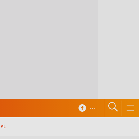
...
TYL