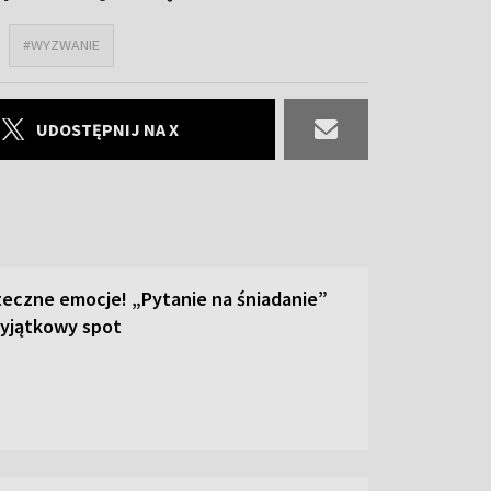
#WYZWANIE
UDOSTĘPNIJ NA X
teczne emocje! „Pytanie na śniadanie”
yjątkowy spot