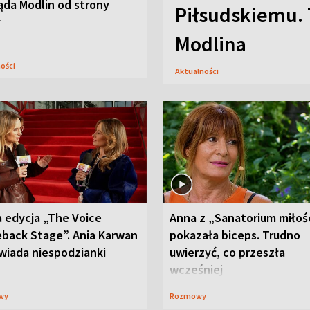
ąda Modlin od strony
Piłsudskiemu. 
y
Modlina
ności
Aktualności
 edycja „The Voice
Anna z „Sanatorium miłoś
back Stage”. Ania Karwan
pokazała biceps. Trudno
wiada niespodzianki
uwierzyć, co przeszła
wcześniej
wy
Rozmowy