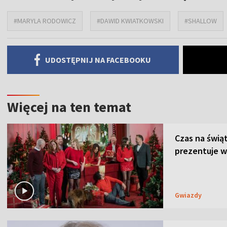
#MARYLA RODOWICZ
#DAWID KWIATKOWSKI
#SHALLOW
UDOSTĘPNIJ NA FACEBOOKU
Więcej na ten temat
Czas na świą
prezentuje w
Gwiazdy