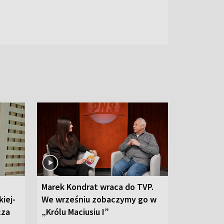
Marek Kondrat wraca do TVP.
iej-
We wrześniu zobaczymy go w
cza
„Królu Maciusiu I”