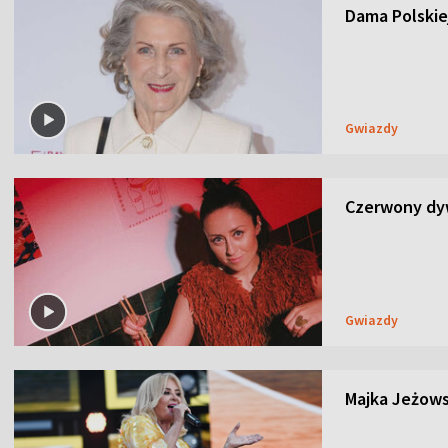
Dama Polskiej
Gwiazdy
Czerwony dyw
Gwiazdy
Majka Jeżows