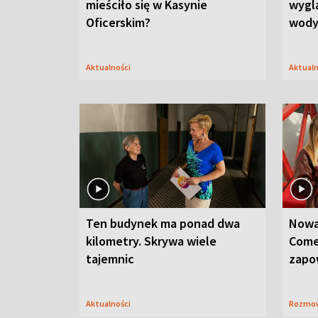
mieściło się w Kasynie
wygl
Oficerskim?
wod
Aktualności
Aktual
Ten budynek ma ponad dwa
Nowa
kilometry. Skrywa wiele
Come
tajemnic
zapo
Aktualności
Rozmo