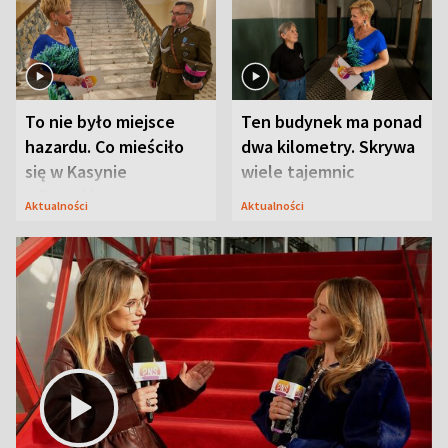
To nie było miejsce
Ten budynek ma ponad
hazardu. Co mieściło
dwa kilometry. Skrywa
się w Kasynie
wiele tajemnic
Oficerskim?
Aktualności
Aktualności