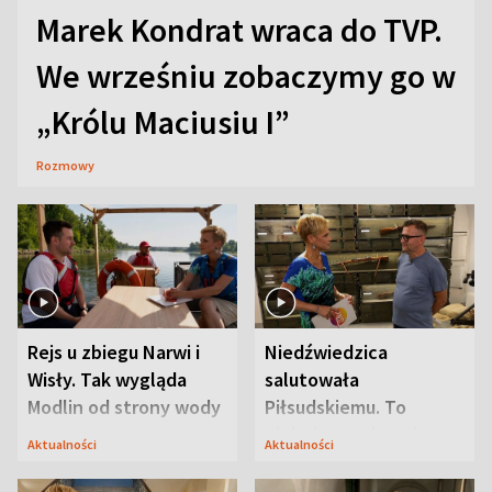
Marek Kondrat wraca do TVP.
We wrześniu zobaczymy go w
„Królu Maciusiu I”
Rozmowy
Rejs u zbiegu Narwi i
Niedźwiedzica
Wisły. Tak wygląda
salutowała
Modlin od strony wody
Piłsudskiemu. To
niejedyna tajemnica
Aktualności
Aktualności
Modlina