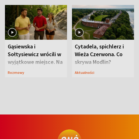
wcześniej
ranczo
Gąsiewska i
Cytadela, spichlerz i
Sołtysiewicz wrócili w
Wieża Czerwona. Co
wyjątkowe miejsce. Na
skrywa Modlin?
szlaku czekał
Rozmowy
Aktualności
niedźwiedź