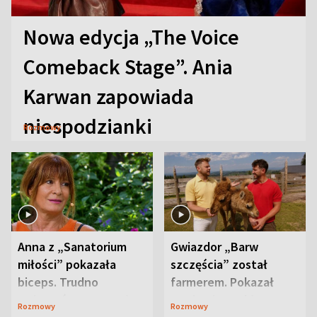
Nowa edycja „The Voice
Comeback Stage”. Ania
Karwan zapowiada
niespodzianki
Rozmowy
Anna z „Sanatorium
Gwiazdor „Barw
miłości” pokazała
szczęścia” został
biceps. Trudno
farmerem. Pokazał
uwierzyć, co przeszła
swoje niezwykłe
Rozmowy
Rozmowy