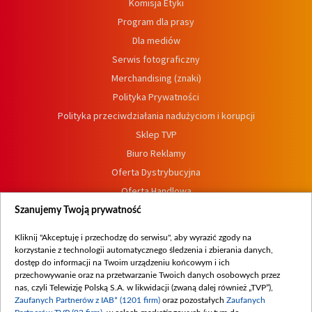
Komisja Etyki
Program dla prasy
Dla mediów
Serwis fotograficzny
Merchandising (znaki)
Polityka Prywatności
Polityka przeciwdziałania nadużyciom i korupcji
Sklep TVP
Biuro Reklamy
Oferta Dystrybucyjna
Oferta Handlowa
Dostępność
Szanujemy Twoją prywatność
Moje zgody
Kliknij "Akceptuję i przechodzę do serwisu", aby wyrazić zgody na
Procedura zgłoszeń wewnętrznych
korzystanie z technologii automatycznego śledzenia i zbierania danych,
dostęp do informacji na Twoim urządzeniu końcowym i ich
przechowywanie oraz na przetwarzanie Twoich danych osobowych przez
nas, czyli Telewizję Polską S.A. w likwidacji (zwaną dalej również „TVP”),
Zaufanych Partnerów z IAB* (1201 firm)
oraz pozostałych
Zaufanych