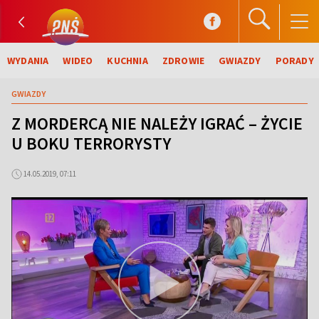
WYDANIA
WIDEO
KUCHNIA
ZDROWIE
GWIAZDY
PORADY
GWIAZDY
Z MORDERCĄ NIE NALEŻY IGRAĆ – ŻYCIE
U BOKU TERRORYSTY
14.05.2019, 07:11