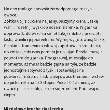
Na dno małego naczynia żaroodpornego rozsyp
owoce.
Żółtka ubij z cukrem na jasny, puszysty krem. Laskę
wanilii rozetnij, wyskrob nożem ziarenka. W garnku
doprowadź do wrzenia śmietankę i mleko z przeciętą
laską wanilii i jej ziarenkami. Wyjmij wygotowaną laskę.
Cienkim strumieniem wlewaj zagotowaną śmietankę
do żółtek, cały czas pomału je ubijając. Przelej masę z
powrotem do garnka. Podgrzewaj, mieszając do
momentu, aż masa będzie gęsta na tyle, że będzie
jednostajnie spływać z łyżki, zostawiając na
powierzchni kremu ślad. Zalej owoce kremem i wstaw
do piekarnika na 180 stopni. Piecz 10-15 minut, aż
owoce puszczą sok, a krem się zrumieni. Podawaj na
ciepło.
Migdałowe kruche ciasteczka