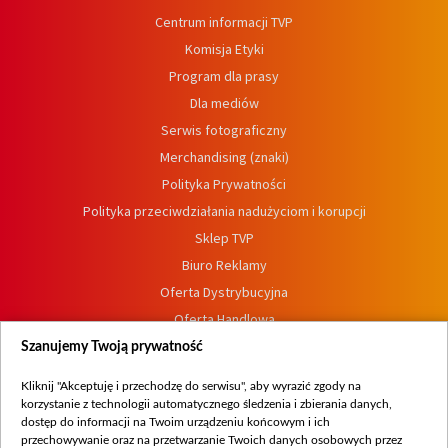
Centrum informacji TVP
Komisja Etyki
Program dla prasy
Dla mediów
Serwis fotograficzny
Merchandising (znaki)
Polityka Prywatności
Polityka przeciwdziałania nadużyciom i korupcji
Sklep TVP
Biuro Reklamy
Oferta Dystrybucyjna
Oferta Handlowa
Dostępność
Szanujemy Twoją prywatność
Moje zgody
Kliknij "Akceptuję i przechodzę do serwisu", aby wyrazić zgody na
Procedura zgłoszeń wewnętrznych
korzystanie z technologii automatycznego śledzenia i zbierania danych,
dostęp do informacji na Twoim urządzeniu końcowym i ich
przechowywanie oraz na przetwarzanie Twoich danych osobowych przez