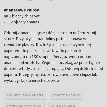
Ananasowe chipsy
na 2 blachy chipsów:
1 dojrzały ananas
Odetnij z ananasa górę i dół, szerokim nożem zetnij
skórę. Przy użyciu mandoliny potnij ananasa w
cieniutkie plastry. Rozłóż je na blaszce wyłożonej
papierem do pieczenia i wstaw do piekarnika
nagrzanego do 130 stopni. Piecz, aż woda odparuje, a
ananas będzie złoty. Wyjmij i poczekaj, aż przestygnie –
dopiero wtedy zrobi się chrupiący. Oderwij delikatnie od
papieru. Przegryzaj jako zdrowe owocowe chipsy lub
wykorzystaj do innych deserów.
#JOLANTA NAKLICKA-KLESER
#ZDROWE SŁODKOŚCI
#CZEKOLADA Z CIECIERZYCĄ
#CHIPSY Z ANANASA