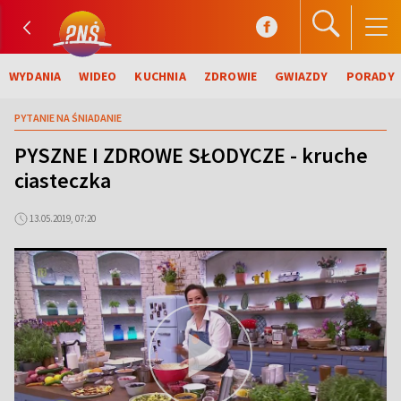
WYDANIA
WIDEO
KUCHNIA
ZDROWIE
GWIAZDY
PORADY
PYTANIE NA ŚNIADANIE
PYSZNE I ZDROWE SŁODYCZE - kruche
ciasteczka
13.05.2019, 07:20