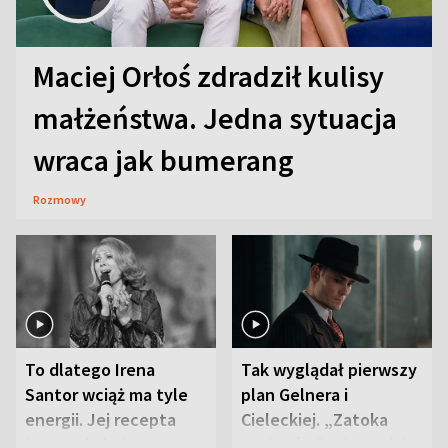
Maciej Orłoś zdradził kulisy
małżeństwa. Jedna sytuacja
wraca jak bumerang
Rozmowy
To dlatego Irena
Tak wyglądał pierwszy
Santor wciąż ma tyle
plan Gelnera i
energii. Jej recepta
Cieleckiej. „Zatoka
jest zaskakująco
szpiegów” od razu ich