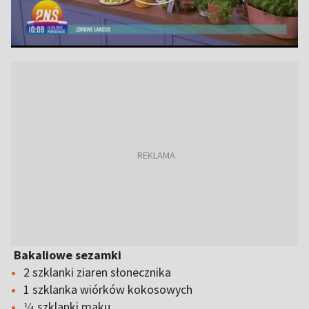
Bakaliowe sezamki
2 szklanki ziaren słonecznika
1 szklanka wiórków kokosowych
1⁄4 szklanki maku