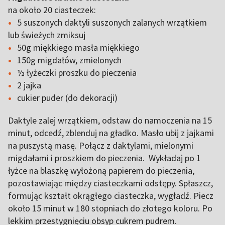
na około 20 ciasteczek:
5 suszonych daktyli suszonych zalanych wrzątkiem
lub świeżych zmiksuj
50g miękkiego masła miękkiego
150g migdałów, zmielonych
½ łyżeczki proszku do pieczenia
2 jajka
cukier puder (do dekoracji)
Daktyle zalej wrzątkiem, odstaw do namoczenia na 15
minut, odcedź, zblenduj na gładko. Masło ubij z jajkami
na puszystą masę. Połącz z daktylami, mielonymi
migdałami i proszkiem do pieczenia. Wykładaj po 1
łyżce na blaszkę wyłożoną papierem do pieczenia,
pozostawiając między ciasteczkami odstępy. Spłaszcz,
formując kształt okrągłego ciasteczka, wygładź. Piecz
około 15 minut w 180 stopniach do złotego koloru. Po
lekkim przestygnięciu obsyp cukrem pudrem.