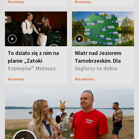
Rozmowy
Rozmowy
prosta
zaskoczyła
To działo się z nim na
Wiatr nad Jeziorem
planie „Zatoki
Tarnobrzeskim. Dla
Szpiegów”. Mateusz
żeglarzy to dobra
Janicki odsłonił
wiadomość
Rozmowy
Aktualności
aktorski sekret