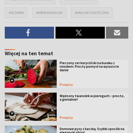
#SEZAMKI
#KREM ANGIELSKI
#KRUCHE CIASTECZKA
Więcej na ten temat
Pieczony ser koryciński na buraku z
miodem. Prosty pomysł na wyraziste
danie
Przepisy
Wędzony twarożek w pierogach – prosto,
a genialnie!
Przepisy
Domowe pyzy z kaczką. Szybki sposób na
elegancki obiad