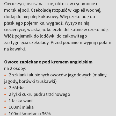
Ciecierzycę osusz na sicie, obtocz w cynamonie i
morskiej soli. Czekoladę rozpuść w kąpieli wodnej,
dodaj do niej olej kokosowy. Wlej czekoladę do
płaskiego pojemnika, wygładź. Wysyp na nią
ciecierzycę, wciskając kuleczki delikatnie w czekoladę.
Włóż pojemnik do lodówki do całkowitego
zastygnięcia czekolady. Przed podaniem wyjmij i połam
na kawałki.
Owoce zapiekane pod kremem angielskim
na 2 osoby:
2 szklanki ulubionych owoców jagodowych (maliny,
jagody, borówki truskawki)
2 żółtka
2 łyżki cukru pudru trzcinowego
1 laska wanilii
100ml mleka
100ml śmietanki 36%