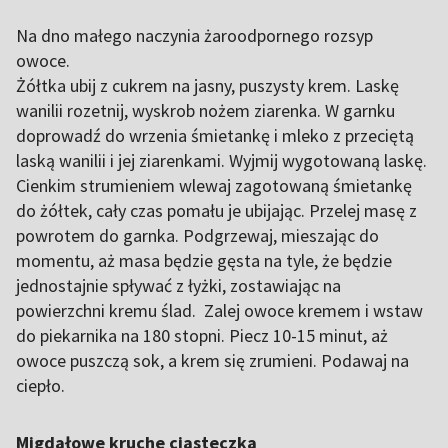
Na dno małego naczynia żaroodpornego rozsyp
owoce.
Żółtka ubij z cukrem na jasny, puszysty krem. Laskę
wanilii rozetnij, wyskrob nożem ziarenka. W garnku
doprowadź do wrzenia śmietankę i mleko z przeciętą
laską wanilii i jej ziarenkami. Wyjmij wygotowaną laskę.
Cienkim strumieniem wlewaj zagotowaną śmietankę
do żółtek, cały czas pomału je ubijając. Przelej masę z
powrotem do garnka. Podgrzewaj, mieszając do
momentu, aż masa będzie gęsta na tyle, że będzie
jednostajnie spływać z łyżki, zostawiając na
powierzchni kremu ślad. Zalej owoce kremem i wstaw
do piekarnika na 180 stopni. Piecz 10-15 minut, aż
owoce puszczą sok, a krem się zrumieni. Podawaj na
ciepło.
Migdałowe kruche ciasteczka