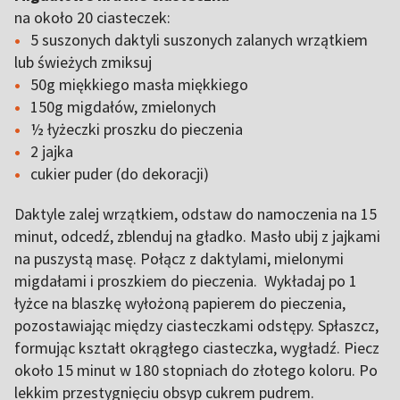
na około 20 ciasteczek:
5 suszonych daktyli suszonych zalanych wrzątkiem
lub świeżych zmiksuj
50g miękkiego masła miękkiego
150g migdałów, zmielonych
½ łyżeczki proszku do pieczenia
2 jajka
cukier puder (do dekoracji)
Daktyle zalej wrzątkiem, odstaw do namoczenia na 15
minut, odcedź, zblenduj na gładko. Masło ubij z jajkami
na puszystą masę. Połącz z daktylami, mielonymi
migdałami i proszkiem do pieczenia. Wykładaj po 1
łyżce na blaszkę wyłożoną papierem do pieczenia,
pozostawiając między ciasteczkami odstępy. Spłaszcz,
formując kształt okrągłego ciasteczka, wygładź. Piecz
około 15 minut w 180 stopniach do złotego koloru. Po
lekkim przestygnięciu obsyp cukrem pudrem.