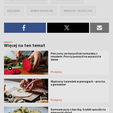
#SEZAMKI
#KREM ANGIELSKI
#KRUCHE CIASTECZKA
Więcej na ten temat
Pieczony ser koryciński na buraku z
miodem. Prosty pomysł na wyraziste
danie
Przepisy
Wędzony twarożek w pierogach – prosto,
a genialnie!
Przepisy
Domowe pyzy z kaczką. Szybki sposób na
elegancki obiad