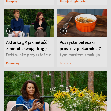
Przepisy
Planuję długie życie
Aktorka „M jak miłość”
Puszyste bułeczki
zmieniła swoją drogę.
prosto z piekarnika. Z
Dziś wiąże przyszłość z
tym masłem smakują
neurobiologią
jeszcze lepiej
Rozmowy
Przepisy