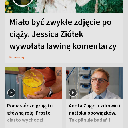
Miało być zwykłe zdjęcie po
ciąży. Jessica Ziółek
wywołała lawinę komentarzy
Rozmowy
Pomarańcze grają tu
Aneta Zając o zdrowiu i
główną rolę. Proste
natłoku obowiązków.
ciasto wychodzi
Tak pilnuje badań i
wyjątkowo wilgotne
wizyt