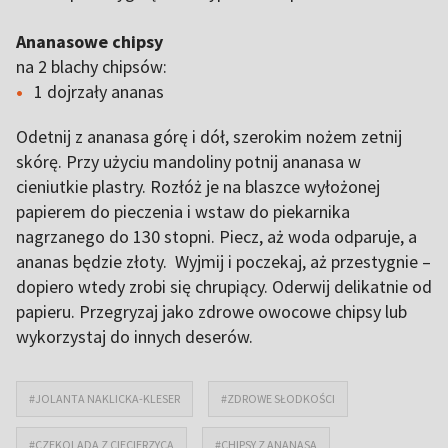
Ananasowe chipsy
na 2 blachy chipsów:
1 dojrzały ananas
Odetnij z ananasa górę i dół, szerokim nożem zetnij
skórę. Przy użyciu mandoliny potnij ananasa w
cieniutkie plastry. Rozłóż je na blaszce wyłożonej
papierem do pieczenia i wstaw do piekarnika
nagrzanego do 130 stopni. Piecz, aż woda odparuje, a
ananas będzie złoty. Wyjmij i poczekaj, aż przestygnie –
dopiero wtedy zrobi się chrupiący. Oderwij delikatnie od
papieru. Przegryzaj jako zdrowe owocowe chipsy lub
wykorzystaj do innych deserów.
#JOLANTA NAKLICKA-KLESER
#ZDROWE SŁODKOŚCI
#CZEKOLADA Z CIECIERZYCĄ
#CHIPSY Z ANANASA