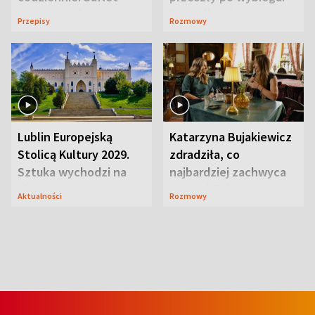
serowy zachwyca
Te stylizacje
Przepisy
Rozmowy
smakiem
przyciągały wzrok
Lublin Europejską
Katarzyna Bujakiewicz
Stolicą Kultury 2029.
zdradziła, co
Sztuka wychodzi na
najbardziej zachwyca
ulice
ją w Lublinie
Aktualności
Rozmowy