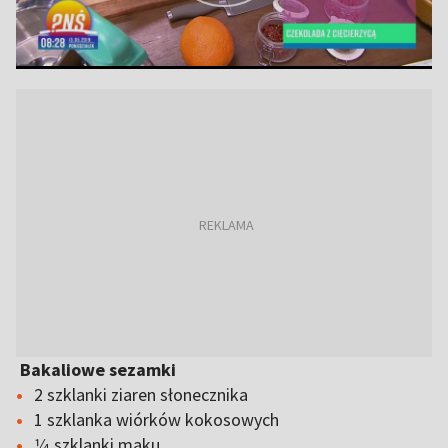
Bakaliowe sezamki
2 szklanki ziaren słonecznika
1 szklanka wiórków kokosowych
1⁄4 szklanki maku