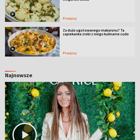
Przepisy
Za dużo ugotowanego makaronu? Ta
zapiekanka zrobi z niego kulinarne cudo
Przepisy
Najnowsze