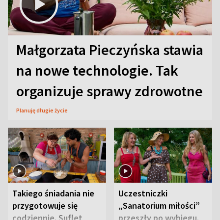
Małgorzata Pieczyńska stawia
na nowe technologie. Tak
organizuje sprawy zdrowotne
Planuję długie życie
Takiego śniadania nie
Uczestniczki
przygotowuje się
„Sanatorium miłości”
codziennie. Suflet
przeszły po wybiegu.