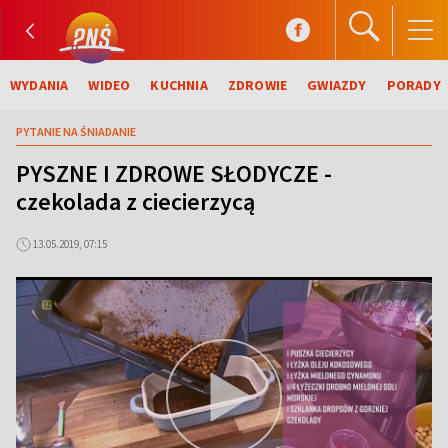
WYDANIA
WIDEO
KUCHNIA
ZDROWIE
GWIAZDY
PORADY
PYTANIE NA ŚNIADANIE
PYSZNE I ZDROWE SŁODYCZE -
czekolada z ciecierzycą
13.05.2019, 07:15