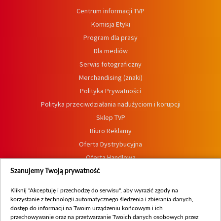
Centrum informacji TVP
Komisja Etyki
Program dla prasy
Dla mediów
Serwis fotograficzny
Merchandising (znaki)
Polityka Prywatności
Polityka przeciwdziałania nadużyciom i korupcji
Sklep TVP
Biuro Reklamy
Oferta Dystrybucyjna
Oferta Handlowa
Dostępność
Szanujemy Twoją prywatność
Moje zgody
Kliknij "Akceptuję i przechodzę do serwisu", aby wyrazić zgody na
Procedura zgłoszeń wewnętrznych
korzystanie z technologii automatycznego śledzenia i zbierania danych,
dostęp do informacji na Twoim urządzeniu końcowym i ich
przechowywanie oraz na przetwarzanie Twoich danych osobowych przez