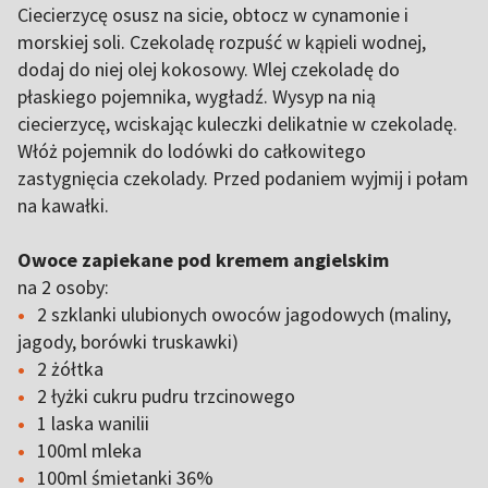
Ciecierzycę osusz na sicie, obtocz w cynamonie i
morskiej soli. Czekoladę rozpuść w kąpieli wodnej,
dodaj do niej olej kokosowy. Wlej czekoladę do
płaskiego pojemnika, wygładź. Wysyp na nią
ciecierzycę, wciskając kuleczki delikatnie w czekoladę.
Włóż pojemnik do lodówki do całkowitego
zastygnięcia czekolady. Przed podaniem wyjmij i połam
na kawałki.
Owoce zapiekane pod kremem angielskim
na 2 osoby:
2 szklanki ulubionych owoców jagodowych (maliny,
jagody, borówki truskawki)
2 żółtka
2 łyżki cukru pudru trzcinowego
1 laska wanilii
100ml mleka
100ml śmietanki 36%