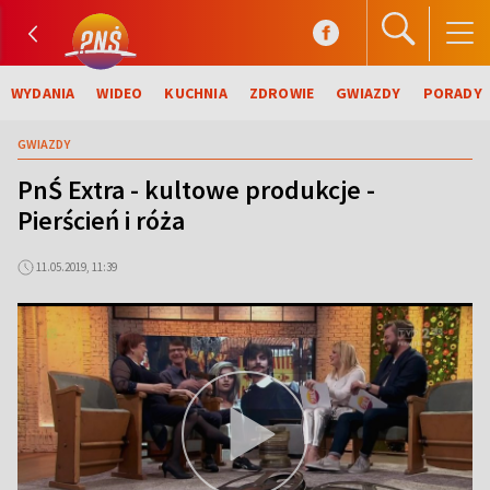
WYDANIA
WIDEO
KUCHNIA
ZDROWIE
GWIAZDY
PORADY
GWIAZDY
PnŚ Extra - kultowe produkcje -
Pierścień i róża
11.05.2019, 11:39