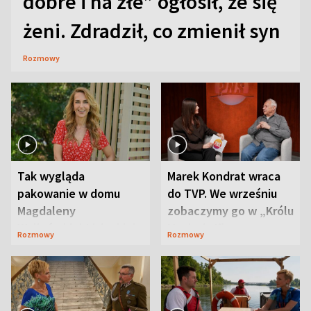
dobre i na złe” ogłosił, że się
żeni. Zdradził, co zmienił syn
Rozmowy
Tak wygląda
Marek Kondrat wraca
pakowanie w domu
do TVP. We wrześniu
Magdaleny
zobaczymy go w „Królu
Waligórskiej-Lisieckiej.
Maciusiu I”
Rozmowy
Rozmowy
Mąż nie odpuszcza