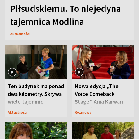
Piłsudskiemu. To niejedyna
tajemnica Modlina
Aktualności
Ten budynek ma ponad
Nowa edycja „The
dwa kilometry. Skrywa
Voice Comeback
wiele tajemnic
Stage”. Ania Karwan
zapowiada
Aktualności
Rozmowy
niespodzianki