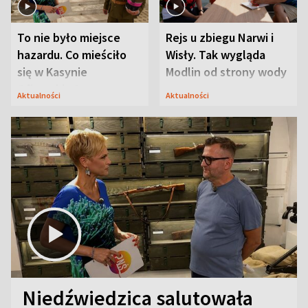
To nie było miejsce
Rejs u zbiegu Narwi i
hazardu. Co mieściło
Wisły. Tak wygląda
się w Kasynie
Modlin od strony wody
Oficerskim?
Aktualności
Aktualności
Niedźwiedzica salutowała