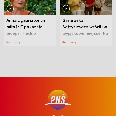
Anna z „Sanatorium
Gąsiewska i
miłości” pokazała
Sołtysiewicz wrócili w
biceps. Trudno
wyjątkowe miejsce. Na
uwierzyć, co przeszła
szlaku czekał
Rozmowy
Rozmowy
wcześniej
niedźwiedź