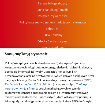
Serwis fotograficzny
Merchandising (znaki)
Polityka Prywatności
Polityka przeciwdziałania nadużyciom i korupcji
Sklep TVP
Biuro Reklamy
Oferta Dystrybucyjna
Oferta Handlowa
Dostępność
Szanujemy Twoją prywatność
Moje zgody
Kliknij "Akceptuję i przechodzę do serwisu", aby wyrazić zgody na
Procedura zgłoszeń wewnętrznych
korzystanie z technologii automatycznego śledzenia i zbierania danych,
dostęp do informacji na Twoim urządzeniu końcowym i ich
przechowywanie oraz na przetwarzanie Twoich danych osobowych przez
nas, czyli Telewizję Polską S.A. w likwidacji (zwaną dalej również „TVP”),
Zaufanych Partnerów z IAB* (1201 firm)
oraz pozostałych
Zaufanych
Partnerów TVP (93 firm)
, w celach marketingowych (w tym do
zautomatyzowanego dopasowania reklam do Twoich zainteresowań i
mierzenia ich skuteczności) i pozostałych, które wskazujemy poniżej, a
także zgody na udostępnianie przez nas identyfikatora PPID do Google.