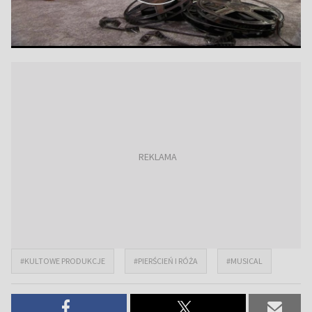
#KULTOWE PRODUKCJE
#PIERŚCIEŃ I RÓŻA
#MUSICAL