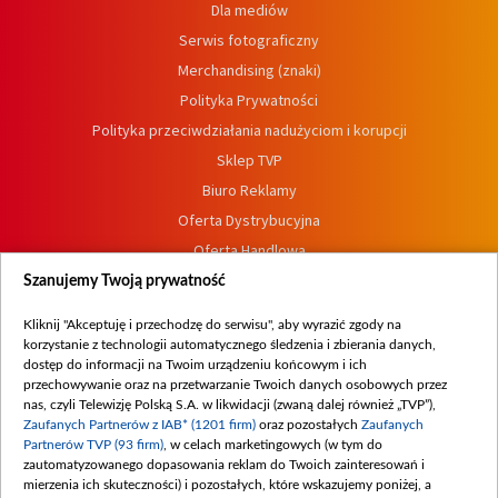
Dla mediów
Serwis fotograficzny
Merchandising (znaki)
Polityka Prywatności
Polityka przeciwdziałania nadużyciom i korupcji
Sklep TVP
Biuro Reklamy
Oferta Dystrybucyjna
Oferta Handlowa
Dostępność
Szanujemy Twoją prywatność
Moje zgody
Kliknij "Akceptuję i przechodzę do serwisu", aby wyrazić zgody na
Procedura zgłoszeń wewnętrznych
korzystanie z technologii automatycznego śledzenia i zbierania danych,
dostęp do informacji na Twoim urządzeniu końcowym i ich
przechowywanie oraz na przetwarzanie Twoich danych osobowych przez
nas, czyli Telewizję Polską S.A. w likwidacji (zwaną dalej również „TVP”),
Zaufanych Partnerów z IAB* (1201 firm)
oraz pozostałych
Zaufanych
Partnerów TVP (93 firm)
, w celach marketingowych (w tym do
zautomatyzowanego dopasowania reklam do Twoich zainteresowań i
mierzenia ich skuteczności) i pozostałych, które wskazujemy poniżej, a