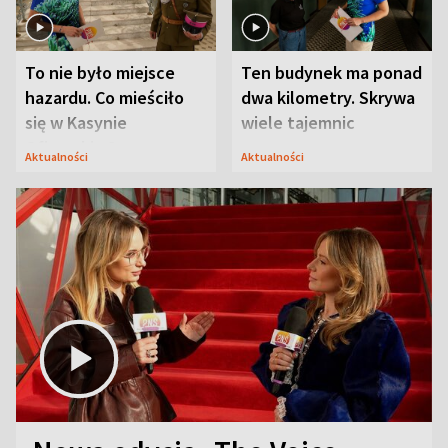
To nie było miejsce
Ten budynek ma ponad
hazardu. Co mieściło
dwa kilometry. Skrywa
się w Kasynie
wiele tajemnic
Oficerskim?
Aktualności
Aktualności