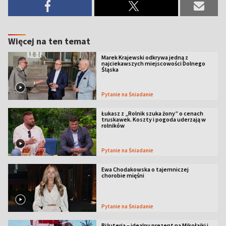
Więcej na ten temat
Marek Krajewski odkrywa jedną z
najciekawszych miejscowości Dolnego
Śląska
Pytanie na Śniadanie
Łukasz z „Rolnik szuka żony” o cenach
truskawek. Koszty i pogoda uderzają w
rolników
Pytanie na Śniadanie
Ewa Chodakowska o tajemniczej
chorobie mięśni
Pytanie na Śniadanie
Biżuteria – idealny prezent na Mikołajki i