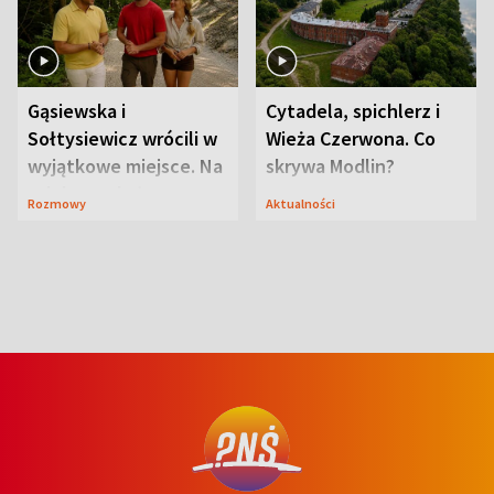
Gąsiewska i
Cytadela, spichlerz i
Sołtysiewicz wrócili w
Wieża Czerwona. Co
wyjątkowe miejsce. Na
skrywa Modlin?
szlaku czekał
Rozmowy
Aktualności
niedźwiedź