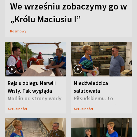
We wrześniu zobaczymy go w
„Królu Maciusiu I”
Rozmowy
Rejs u zbiegu Narwi i
Niedźwiedzica
Wisły. Tak wygląda
salutowała
Modlin od strony wody
Piłsudskiemu. To
niejedyna tajemnica
Aktualności
Aktualności
Modlina