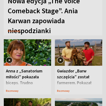
Nowa edycja „The Voice
Comeback Stage”. Ania
Karwan zapowiada
niespodzianki
Rozmowy
Anna z „Sanatorium
Gwiazdor „Barw
miłości” pokazała
szczęścia” został
biceps. Trudno
farmerem. Pokazał
uwierzyć, co przeszła
swoje niezwykłe
Rozmowy
Rozmowy
wcześniej
ranczo