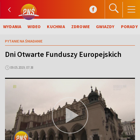
WYDANIA
WIDEO
KUCHNIA
ZDROWIE
GWIAZDY
PORADY
PYTANIE NA ŚNIADANIE
Dni Otwarte Funduszy Europejskich
09.05.2019, 07:38