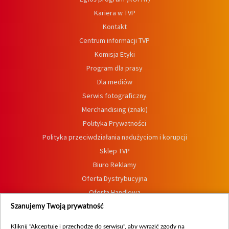
Kariera w TVP
Kontakt
Centrum informacji TVP
Komisja Etyki
Program dla prasy
Dla mediów
Serwis fotograficzny
Merchandising (znaki)
Polityka Prywatności
Polityka przeciwdziałania nadużyciom i korupcji
Sklep TVP
Biuro Reklamy
Oferta Dystrybucyjna
Oferta Handlowa
Dostępność
Szanujemy Twoją prywatność
Moje zgody
Kliknij "Akceptuję i przechodzę do serwisu", aby wyrazić zgody na