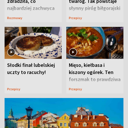
zdradziła, co
twaróg. Tak powstaje
najbardziej zachwyca
słynny piróg biłgorajski
ją w Lublinie
Rozmowy
Przepisy
Słodki finał lubelskiej
Mięso, kiełbasa i
uczty to racuchy!
kiszony ogórek. Ten
forszmak to prawdziwa
uczta
Przepisy
Przepisy