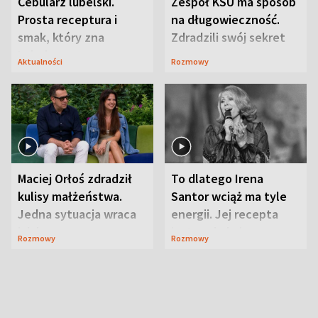
Cebularz lubelski.
Zespół KSU ma sposób
Prosta receptura i
na długowieczność.
smak, który zna
Zdradzili swój sekret
Lubelszczyzna
Aktualności
Rozmowy
Maciej Orłoś zdradził
To dlatego Irena
kulisy małżeństwa.
Santor wciąż ma tyle
Jedna sytuacja wraca
energii. Jej recepta
jak bumerang
jest zaskakująco
Rozmowy
Rozmowy
prosta