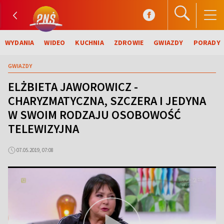
WYDANIA
WIDEO
KUCHNIA
ZDROWIE
GWIAZDY
PORADY
GWIAZDY
ELŻBIETA JAWOROWICZ -
CHARYZMATYCZNA, SZCZERA I JEDYNA
W SWOIM RODZAJU OSOBOWOŚĆ
TELEWIZYJNA
07.05.2019, 07:08