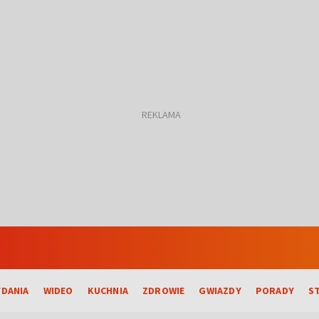
DANIA
WIDEO
KUCHNIA
ZDROWIE
GWIAZDY
PORADY
S