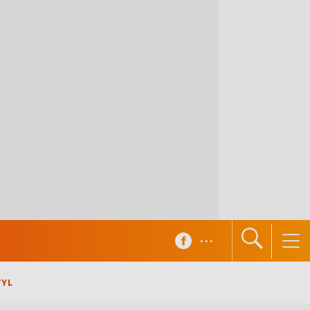
...
TYL