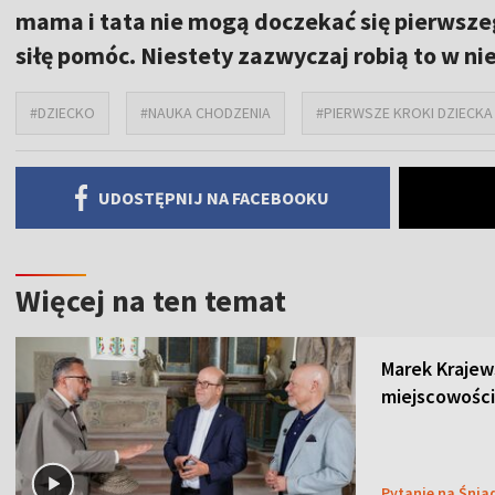
mama i tata nie mogą doczekać się pierwszeg
siłę pomóc. Niestety zazwyczaj robią to w 
#DZIECKO
#NAUKA CHODZENIA
#PIERWSZE KROKI DZIECKA
UDOSTĘPNIJ NA FACEBOOKU
Więcej na ten temat
Marek Krajew
miejscowości
Pytanie na Śnia