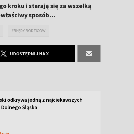
o kroku i starają się za wszelką
niewłaściwy sposób…
#BŁĘDY RODZICÓW
UDOSTĘPNIJ NA X
ski odkrywa jedną z najciekawszych
 Dolnego Śląska
danie