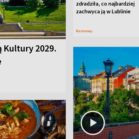
zdradziła, co najbardziej
zachwyca ją w Lublinie
Rozmowy
ą Kultury 2029.
e