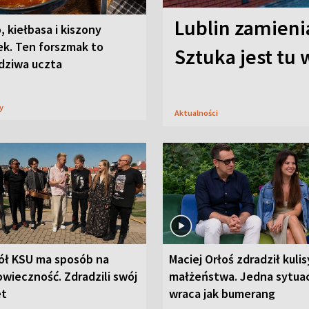
Lublin zamienia
, kiełbasa i kiszony
ek. Ten forszmak to
Sztuka jest tu
dziwa uczta
sy
Aktualności
ół KSU ma sposób na
Maciej Orłoś zdradził kulis
wieczność. Zdradzili swój
małżeństwa. Jedna sytua
et
wraca jak bumerang