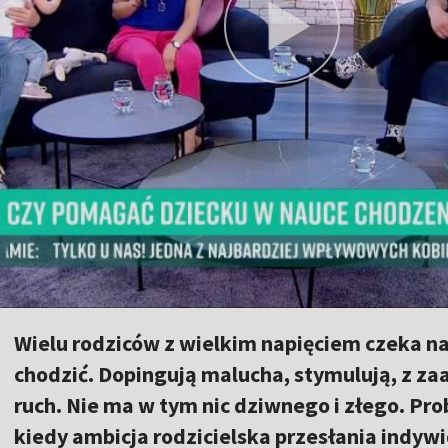
Wielu rodziców z wielkim napięciem czeka na 
chodzić. Dopingują malucha, stymulują, z z
ruch. Nie ma w tym nic dziwnego i złego. Pr
kiedy ambicja rodzicielska przesłania indyw