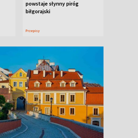
powstaje słynny piróg
biłgorajski
Przepisy