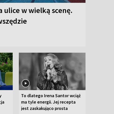
 ulice w wielką scenę.
 wszędzie
y
To dlatego Irena Santor wciąż
cja
ma tyle energii. Jej recepta
jest zaskakująco prosta