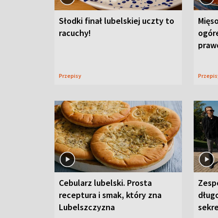
Słodki finał lubelskiej uczty to
Mięso
racuchy!
ogór
praw
Przepisy
Przepi
Cebularz lubelski. Prosta
Zesp
receptura i smak, który zna
długo
Lubelszczyzna
sekr