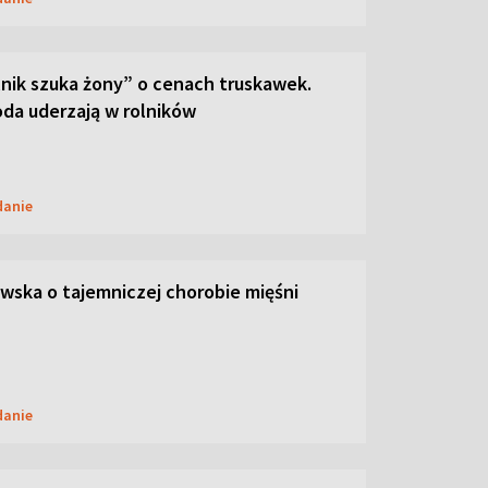
lnik szuka żony” o cenach truskawek.
oda uderzają w rolników
danie
ska o tajemniczej chorobie mięśni
danie