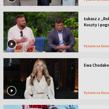
Łukasz z „Ro
Koszty i pog
Pytanie na Śnia
Ewa Chodakow
Pytanie na Śnia